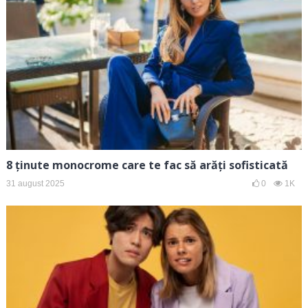
8 ținute monocrome care te fac să arăți sofisticată
31 august 2025
0
1K