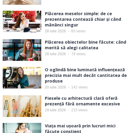
Plăcerea meselor simple: de ce
prezentarea contează chiar și când
mănânci singur
28 iulie 2026
83
views
Plăcerea obiectelor bine făcute: când
merită să alegi calitatea
28 iulie 2026
79
views
O oglindă bine luminată influențează
precizia mai mult decât cantitatea de
produse
20 iulie 2026
142
views
Piesele cu arhitectură clară oferă
prezență fără ornamente excesive
19 iulie 2026
215
views
Viața mai ușoară prin lucruri mici
făcute conștient