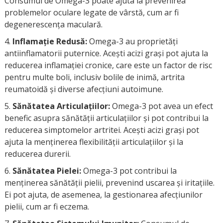
Consumul de Omega-3 poate ajuta la prevenirea
problemelor oculare legate de vârstă, cum ar fi
degenerescența maculară.
Inflamație Redusă:
Omega-3 au proprietăți
antiinflamatorii puternice. Acești acizi grași pot ajuta la
reducerea inflamației cronice, care este un factor de risc
pentru multe boli, inclusiv bolile de inimă, artrita
reumatoidă și diverse afecțiuni autoimune.
Sănătatea Articulațiilor:
Omega-3 pot avea un efect
benefic asupra sănătății articulațiilor și pot contribui la
reducerea simptomelor artritei. Acești acizi grași pot
ajuta la menținerea flexibilității articulațiilor și la
reducerea durerii.
Sănătatea Pielei:
Omega-3 pot contribui la
menținerea sănătății pielii, prevenind uscarea și iritațiile.
Ei pot ajuta, de asemenea, la gestionarea afecțiunilor
pielii, cum ar fi eczema.