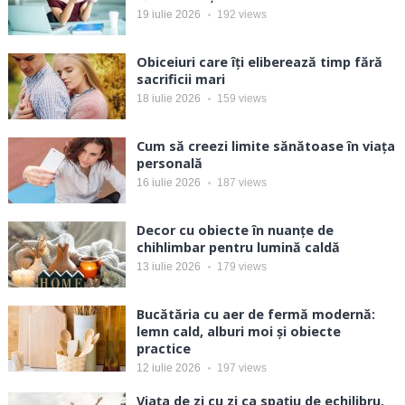
19 iulie 2026
192
views
Obiceiuri care îți eliberează timp fără
sacrificii mari
18 iulie 2026
159
views
Cum să creezi limite sănătoase în viața
personală
16 iulie 2026
187
views
Decor cu obiecte în nuanțe de
chihlimbar pentru lumină caldă
13 iulie 2026
179
views
Bucătăria cu aer de fermă modernă:
lemn cald, alburi moi și obiecte
practice
12 iulie 2026
197
views
Viața de zi cu zi ca spațiu de echilibru,