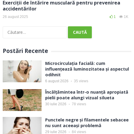
Exerciții de întărire musculară pentru prevenirea
accidentărilor
26 august 2025
1
1K
Caută
după:
Postări Recente
Microcirculația facială: cum
influențează luminozitatea și aspectul
odihnit
6 august 2026
35
views
Încălțămintea într-o nuanță apropiată
pielii poate alungi vizual silueta
30 iulie 2026
78
views
Punctele negre și filamentele sebacee
nu sunt aceeași problemă
29 iulie 2026
84
views