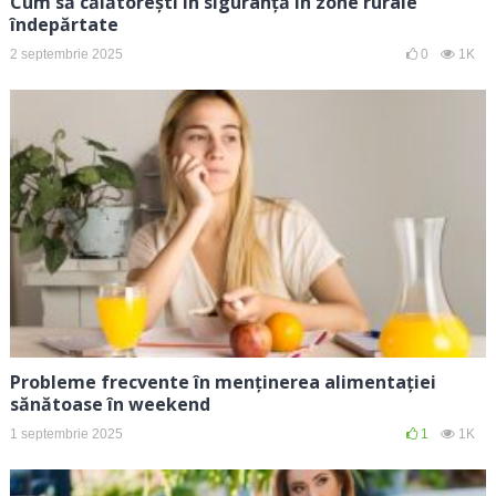
Cum să călătorești în siguranță în zone rurale
îndepărtate
2 septembrie 2025
0
1K
Probleme frecvente în menținerea alimentației
sănătoase în weekend
1 septembrie 2025
1
1K