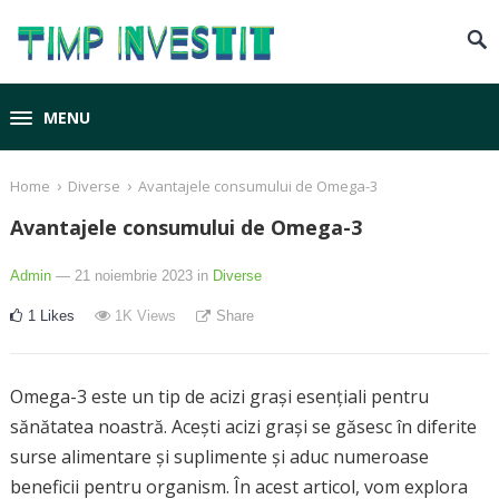
MENU
›
›
Home
Diverse
Avantajele consumului de Omega-3
Avantajele consumului de Omega-3
Admin
— 21 noiembrie 2023
in
Diverse
1
Likes
1K
Views
Share
Omega-3 este un tip de acizi grași esențiali pentru
sănătatea noastră. Acești acizi grași se găsesc în diferite
surse alimentare și suplimente și aduc numeroase
beneficii pentru organism. În acest articol, vom explora