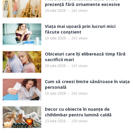
prezență fără ornamente excesive
19 iulie 2026
182
views
Viața mai ușoară prin lucruri mici
făcute conștient
19 iulie 2026
161
views
Obiceiuri care îți eliberează timp fără
sacrificii mari
18 iulie 2026
142
views
Cum să creezi limite sănătoase în viața
personală
16 iulie 2026
162
views
Decor cu obiecte în nuanțe de
chihlimbar pentru lumină caldă
13 iulie 2026
158
views