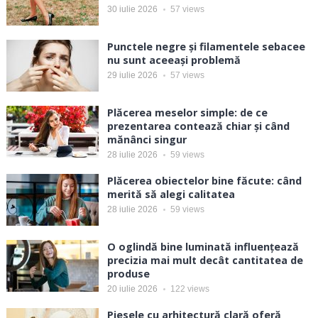
30 iulie 2026
57
views
Punctele negre și filamentele sebacee
nu sunt aceeași problemă
29 iulie 2026
57
views
Plăcerea meselor simple: de ce
prezentarea contează chiar și când
mănânci singur
28 iulie 2026
59
views
Plăcerea obiectelor bine făcute: când
merită să alegi calitatea
28 iulie 2026
59
views
O oglindă bine luminată influențează
precizia mai mult decât cantitatea de
produse
20 iulie 2026
122
views
Piesele cu arhitectură clară oferă