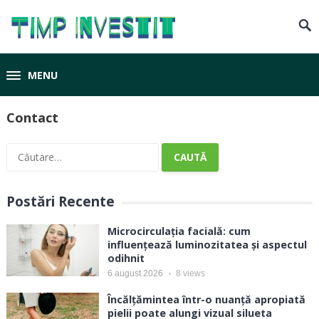
MENU
Contact
Caută
după:
Postări Recente
Microcirculația facială: cum
influențează luminozitatea și aspectul
odihnit
6 august 2026
8
views
Încălțămintea într-o nuanță apropiată
pielii poate alungi vizual silueta