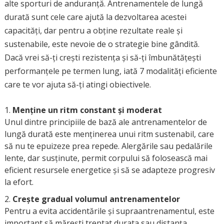
alte sporturi de anduranță. Antrenamentele de lungă
durată sunt cele care ajută la dezvoltarea acestei
capacități, dar pentru a obține rezultate reale și
sustenabile, este nevoie de o strategie bine gândită.
Dacă vrei să-ți crești rezistența și să-ți îmbunătățești
performanțele pe termen lung, iată 7 modalități eficiente
care te vor ajuta să-ți atingi obiectivele.
Menține un ritm constant și moderat
Unul dintre principiile de bază ale antrenamentelor de
lungă durată este menținerea unui ritm sustenabil, care
să nu te epuizeze prea repede. Alergările sau pedalările
lente, dar susținute, permit corpului să folosească mai
eficient resursele energetice și să se adapteze progresiv
la efort.
Crește gradual volumul antrenamentelor
Pentru a evita accidentările și supraantrenamentul, este
important să mărești treptat durata sau distanța