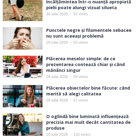
Încălțămintea într-o nuanță apropiată
pielii poate alungi vizual silueta
30 iulie 2026
62
views
Punctele negre și filamentele sebacee
nu sunt aceeași problemă
29 iulie 2026
65
views
Plăcerea meselor simple: de ce
prezentarea contează chiar și când
mănânci singur
28 iulie 2026
69
views
Plăcerea obiectelor bine făcute: când
merită să alegi calitatea
28 iulie 2026
67
views
O oglindă bine luminată influențează
precizia mai mult decât cantitatea de
produse
20 iulie 2026
130
views