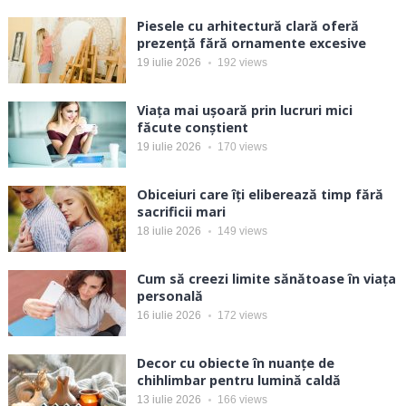
Piesele cu arhitectură clară oferă
prezență fără ornamente excesive
19 iulie 2026
192
views
Viața mai ușoară prin lucruri mici
făcute conștient
19 iulie 2026
170
views
Obiceiuri care îți eliberează timp fără
sacrificii mari
18 iulie 2026
149
views
Cum să creezi limite sănătoase în viața
personală
16 iulie 2026
172
views
Decor cu obiecte în nuanțe de
chihlimbar pentru lumină caldă
13 iulie 2026
166
views