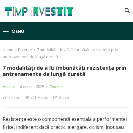
MENU
›
›
Home
Diverse
7 modalități de a îți îmbunătăți rezistența prin
antrenamente de lungă durată
7 modalități de a îți îmbunătăți rezistența prin
antrenamente de lungă durată
Admin
— 4 august 2025
in
Diverse
0
Likes
711
Views
Share
Rezistența este o componentă esențială a performanței
fizice, indiferent dacă practici alergare, ciclism, înot sau