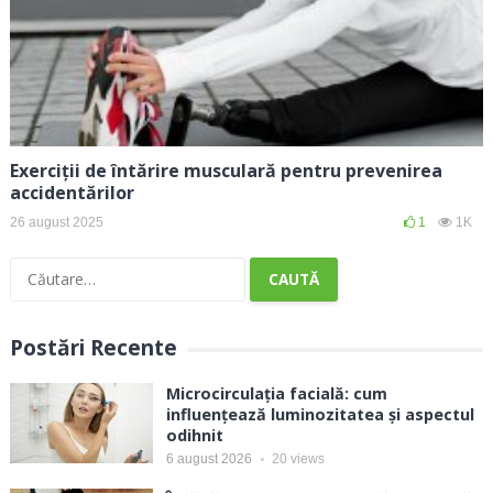
Exerciții de întărire musculară pentru prevenirea
accidentărilor
26 august 2025
1
1K
Caută
după:
Postări Recente
Microcirculația facială: cum
influențează luminozitatea și aspectul
odihnit
6 august 2026
20
views