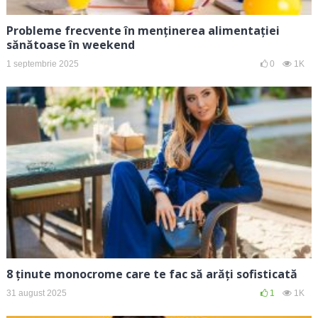
Probleme frecvente în menținerea alimentației
sănătoase în weekend
1 septembrie 2025
0
1K
8 ținute monocrome care te fac să arăți sofisticată
31 august 2025
1
1K