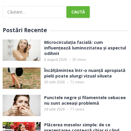
Caută
după:
Postări Recente
Microcirculația facială: cum
influențează luminozitatea și aspectul
odihnit
6 august 2026
30
views
Încălțămintea într-o nuanță apropiată
pielii poate alungi vizual silueta
30 iulie 2026
71
views
Punctele negre și filamentele sebacee
nu sunt aceeași problemă
29 iulie 2026
77
views
Plăcerea meselor simple: de ce
prezentarea contează chiar și când