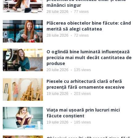
mănânci singur
28 iulie 2026
77
views
Plăcerea obiectelor bine făcute: când
merită să alegi calitatea
28 iulie 2026
72
views
O oglindă bine luminată influențează
precizia mai mult decât cantitatea de
produse
20 iulie 2026
135
views
Piesele cu arhitectură clară oferă
prezență fără ornamente excesive
19 iulie 2026
203
views
Viața mai ușoară prin lucruri mici
făcute conștient
19 iulie 2026
185
views