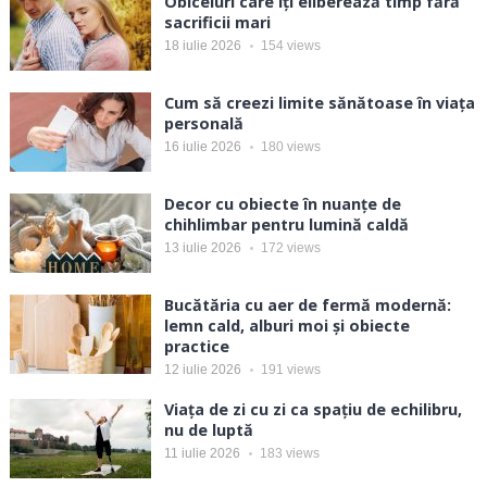
Obiceiuri care îți eliberează timp fără
sacrificii mari
18 iulie 2026
154
views
Cum să creezi limite sănătoase în viața
personală
16 iulie 2026
180
views
Decor cu obiecte în nuanțe de
chihlimbar pentru lumină caldă
13 iulie 2026
172
views
Bucătăria cu aer de fermă modernă:
lemn cald, alburi moi și obiecte
practice
12 iulie 2026
191
views
Viața de zi cu zi ca spațiu de echilibru,
nu de luptă
11 iulie 2026
183
views