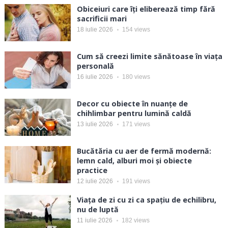
Obiceiuri care îți eliberează timp fără
sacrificii mari
18 iulie 2026
154
views
Cum să creezi limite sănătoase în viața
personală
16 iulie 2026
180
views
Decor cu obiecte în nuanțe de
chihlimbar pentru lumină caldă
13 iulie 2026
171
views
Bucătăria cu aer de fermă modernă:
lemn cald, alburi moi și obiecte
practice
12 iulie 2026
191
views
Viața de zi cu zi ca spațiu de echilibru,
nu de luptă
11 iulie 2026
182
views