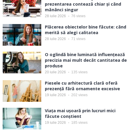
prezentarea contează chiar și când
mănânci singur
28 iulie 2026
76
views
Plăcerea obiectelor bine făcute: când
merită să alegi calitatea
28 iulie 2026
71
views
O oglindă bine luminată influențează
precizia mai mult decât cantitatea de
produse
20 iulie 2026
135
views
Piesele cu arhitectură clară oferă
prezență fără ornamente excesive
19 iulie 2026
202
views
Viața mai ușoară prin lucruri mici
făcute conștient
19 iulie 2026
185
views