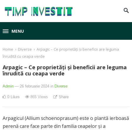
MENU
›
›
Home
Diverse
Arpagic – Ce proprietăți și beneficii are leguma
înrudită cu ceapa verde
Arpagic – Ce proprietăți și beneficii are leguma
înrudită cu ceapa verde
Admin
— 26 februarie 2024
in
Diverse
0
Likes
865
Views
Share
Arpagicul (Allium schoenoprasum) este o plantă ierboasă
perenă care face parte din familia ceapelor și a