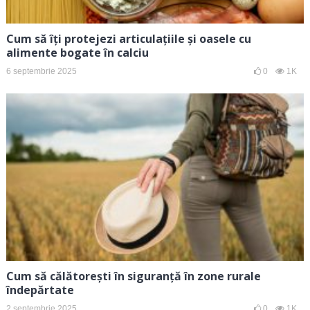
Cum să îți protejezi articulațiile și oasele cu
alimente bogate în calciu
6 septembrie 2025
0
1K
Cum să călătorești în siguranță în zone rurale
îndepărtate
2 septembrie 2025
0
1K