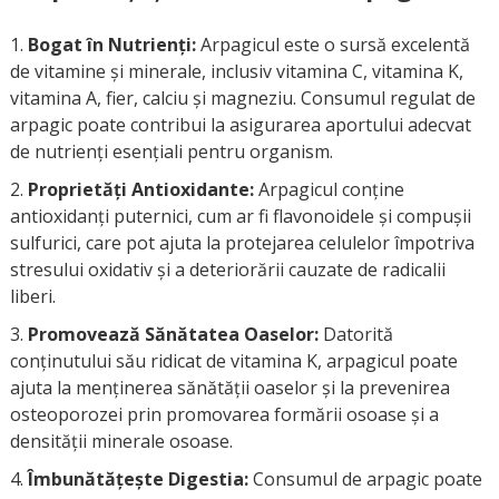
Bogat în Nutrienți:
Arpagicul este o sursă excelentă
de vitamine și minerale, inclusiv vitamina C, vitamina K,
vitamina A, fier, calciu și magneziu. Consumul regulat de
arpagic poate contribui la asigurarea aportului adecvat
de nutrienți esențiali pentru organism.
Proprietăți Antioxidante:
Arpagicul conține
antioxidanți puternici, cum ar fi flavonoidele și compușii
sulfurici, care pot ajuta la protejarea celulelor împotriva
stresului oxidativ și a deteriorării cauzate de radicalii
liberi.
Promovează Sănătatea Oaselor:
Datorită
conținutului său ridicat de vitamina K, arpagicul poate
ajuta la menținerea sănătății oaselor și la prevenirea
osteoporozei prin promovarea formării osoase și a
densității minerale osoase.
Îmbunătățește Digestia:
Consumul de arpagic poate