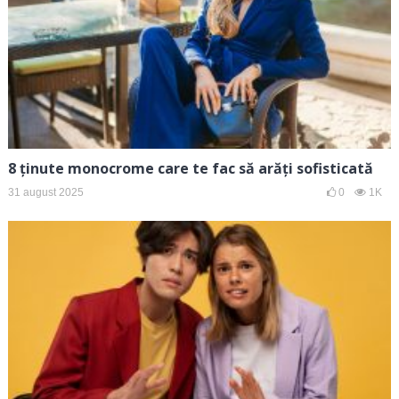
8 ținute monocrome care te fac să arăți sofisticată
31 august 2025
0
1K