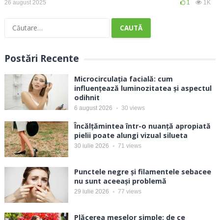
26 august 2025
1
1K
Caută
după:
Postări Recente
Microcirculația facială: cum
influențează luminozitatea și aspectul
odihnit
6 august 2026
30
views
Încălțămintea într-o nuanță apropiată
pielii poate alungi vizual silueta
30 iulie 2026
71
views
Punctele negre și filamentele sebacee
nu sunt aceeași problemă
29 iulie 2026
77
views
Plăcerea meselor simple: de ce