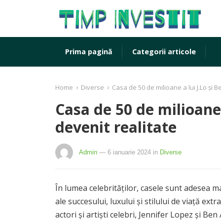
Prima pagină
Categorii articole
›
›
Home
Diverse
Casa de 50 de milioane a lui J.Lo și Be
Casa de 50 de milioane a
devenit realitate
Admin
— 6 ianuarie 2024
in
Diverse
În lumea celebrităților, casele sunt adesea m
ale succesului, luxului și stilului de viață ex
actori și artiști celebri, Jennifer Lopez și Ben 