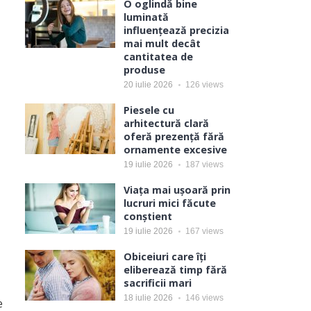
O oglindă bine
luminată
influențează precizia
mai mult decât
cantitatea de
produse
20 iulie 2026
126
views
Piesele cu
arhitectură clară
oferă prezență fără
ornamente excesive
19 iulie 2026
187
views
Viața mai ușoară prin
lucruri mici făcute
conștient
19 iulie 2026
167
views
Obiceiuri care îți
eliberează timp fără
sacrificii mari
18 iulie 2026
146
views
e