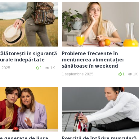
ălătorești în siguranță
Probleme frecvente în
rurale îndepărtate
menținerea alimentației
sănătoase în weekend
e 2025
1
1K
1 septembrie 2025
1
1K
e generate de lipsa
Exerciții de întărire musculară