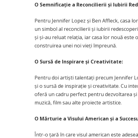
O Semnificație a Reconcilierii și Iubirii Re
Pentru Jennifer Lopez și Ben Affleck, casa lo
un simbol al reconcilierii și iubirii redescope
și și-au reluat relația, iar casa lor nouă este
construirea unei noi vieți împreună.
O Sursă de Inspirare și Creativitate:
Pentru doi artiști talentați precum Jennifer Lo
și o sursă de inspirație și creativitate. Cu in
oferă un cadru perfect pentru dezvoltarea și e
muzică, film sau alte proiecte artistice.
O Mărturie a Visului American și a Succesu
Într-o țară în care visul american este adese