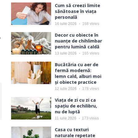
Cum să creezi limite
sănătoase în viața
personală
16 iulie 2026
168
views
Decor cu obiecte în
o
nuanțe de chihlimbar
pentru lumină caldă
13 iulie 2026
165
views
Bucătăria cu aer de
fermă modernă:
lemn cald, alburi moi
și obiecte practice
12 iulie 2026
178
views
Viața de zi cu zi ca
spațiu de echilibru,
nu de luptă
11 iulie 2026
173
views
Casa cu texturi
naturale repetate