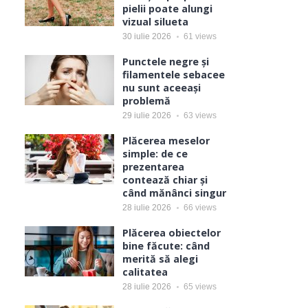
pielii poate alungi
vizual silueta
30 iulie 2026
61
views
Punctele negre și
filamentele sebacee
nu sunt aceeași
problemă
29 iulie 2026
63
views
Plăcerea meselor
simple: de ce
prezentarea
contează chiar și
când mănânci singur
28 iulie 2026
66
views
Plăcerea obiectelor
bine făcute: când
merită să alegi
calitatea
28 iulie 2026
65
views