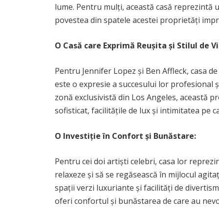
lume. Pentru mulți, această casă reprezintă un
povestea din spatele acestei proprietăți impre
O Casă care Exprimă Reușita și Stilul de V
Pentru Jennifer Lopez și Ben Affleck, casa de
este o expresie a succesului lor profesional și 
zonă exclusivistă din Los Angeles, această p
sofisticat, facilitățile de lux și intimitatea pe 
O Investiție în Confort și Bunăstare:
Pentru cei doi artiști celebri, casa lor reprezi
relaxeze și să se regăsească în mijlocul agitaț
spații verzi luxuriante și facilități de divert
oferi confortul și bunăstarea de care au nevo