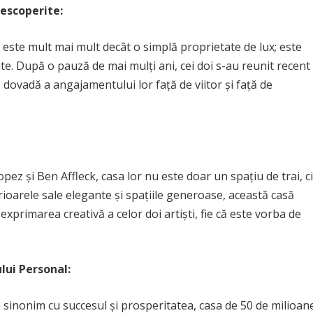
descoperite:
r este mult mai mult decât o simplă proprietate de lux; este
rite. După o pauză de mai mulți ani, cei doi s-au reunit recent
 o dovadă a angajamentului lor față de viitor și față de
pez și Ben Affleck, casa lor nu este doar un spațiu de trai, ci
terioarele sale elegante și spațiile generoase, această casă
xprimarea creativă a celor doi artiști, fie că este vorba de
lui Personal:
a sinonim cu succesul și prosperitatea, casa de 50 de milioan