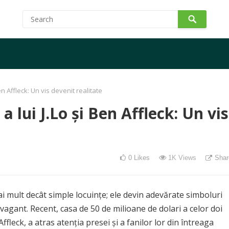
n Affleck: Un vis devenit realitate
 lui J.Lo și Ben Affleck: Un vis
0
Likes
1K
Views
Shar
ai mult decât simple locuințe; ele devin adevărate simboluri
travagant. Recent, casa de 50 de milioane de dolari a celor doi
Affleck, a atras atenția presei și a fanilor lor din întreaga