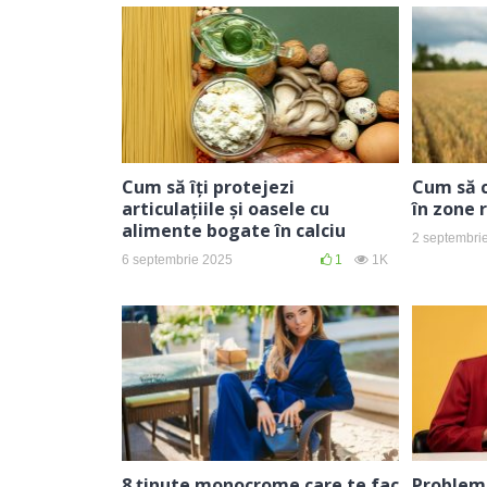
Cum să îți protejezi
Cum să c
articulațiile și oasele cu
în zone 
alimente bogate în calciu
2 septembri
6 septembrie 2025
1
1K
8 ținute monocrome care te fac
Problem