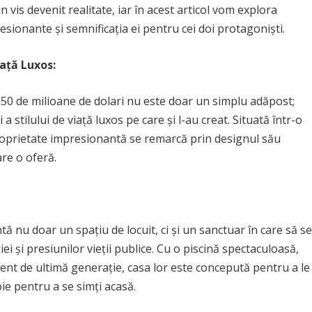
 vis devenit realitate, iar în acest articol vom explora
sionante și semnificația ei pentru cei doi protagoniști.
iață Luxos:
 50 de milioane de dolari nu este doar un simplu adăpost;
a stilului de viață luxos pe care și l-au creat. Situată într-o
roprietate impresionantă se remarcă prin designul său
care o oferă.
ntă nu doar un spațiu de locuit, ci și un sanctuar în care să se
iei și presiunilor vieții publice. Cu o piscină spectaculoasă,
isment de ultimă generație, casa lor este concepută pentru a le
ie pentru a se simți acasă.