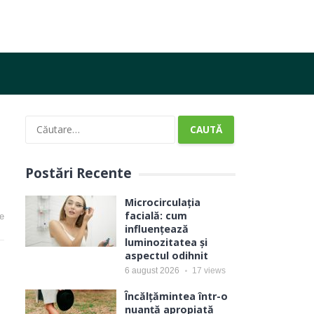
Caută
după:
Postări Recente
Microcirculația
facială: cum
e
influențează
luminozitatea și
aspectul odihnit
6 august 2026
17
views
Încălțămintea într-o
nuanță apropiată