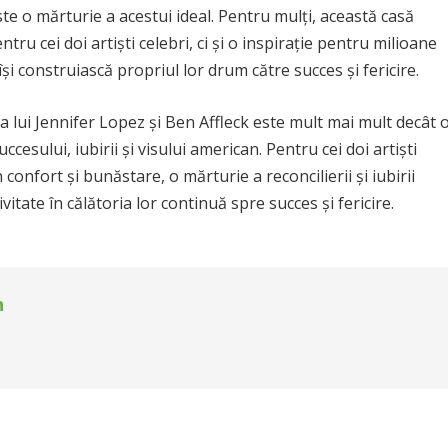
ste o mărturie a acestui ideal. Pentru mulți, această casă
tru cei doi artiști celebri, ci și o inspirație pentru milioane
i construiască propriul lor drum către succes și fericire.
 a lui Jennifer Lopez și Ben Affleck este mult mai mult decât 
cesului, iubirii și visului american. Pentru cei doi artiști
 confort și bunăstare, o mărturie a reconcilierii și iubirii
vitate în călătoria lor continuă spre succes și fericire.
n