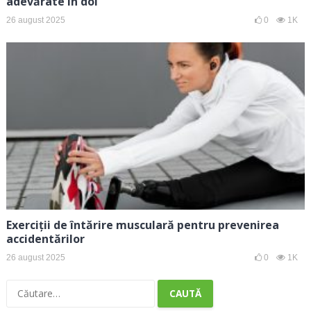
adevărate în doi
26 august 2025
0
1K
Exerciții de întărire musculară pentru prevenirea
accidentărilor
26 august 2025
0
1K
Caută
după: