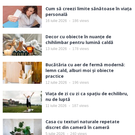
Cum să creezi limite sănătoase în viața
personală
16 iulie 2026
186
views
Decor cu obiecte în nuanțe de
chihlimbar pentru lumină caldă
13 iulie 2026
178
views
Bucătăria cu aer de fermă modernă:
lemn cald, alburi moi și obiecte
practice
12 iulie 2026
196
views
Viața de zi cu zi ca spațiu de echilibru,
nu de luptă
11 iulie 2026
187
views
Casa cu texturi naturale repetate
discret din cameră în cameră
5 iulie 2026
240
views