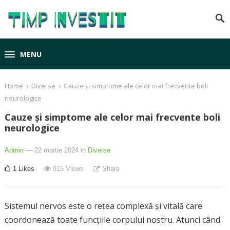
MENU
›
›
Home
Diverse
Cauze și simptome ale celor mai frecvente boli
neurologice
Cauze și simptome ale celor mai frecvente boli
neurologice
Admin
— 22 martie 2024
in
Diverse
1
Likes
915
Views
Share
Sistemul nervos este o rețea complexă și vitală care
coordonează toate funcțiile corpului nostru. Atunci când