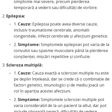
simptome mai severe, precum pierderea
temporară a vederii sau dificultăți de vorbire.
Epilepsia:
Cauze:
Epilepsia poate avea diverse cauze,
inclusiv traumatisme cerebrale, anomalii
congenitale, infecții cerebrale și afecțiuni genetice.
Simptome:
Simptomele epilepsiei pot varia de la
convulsii sau spasme musculare până la pierderea
conștienței, mișcări repetitive și confuzie.
Scleroza multiplă:
Cauze:
Cauza exactă a sclerozei multiple nu este
pe deplin înțeleasă, dar se crede că o combinație de
factori genetici, imunologici și de mediu joacă un
rol în apariția acestei afecțiuni.
Simptome:
Simptomele sclerozei multiple pot
varia considerabil de la un pacient la altul, dar pot
include oboseală severă, dificultăți de vedere,