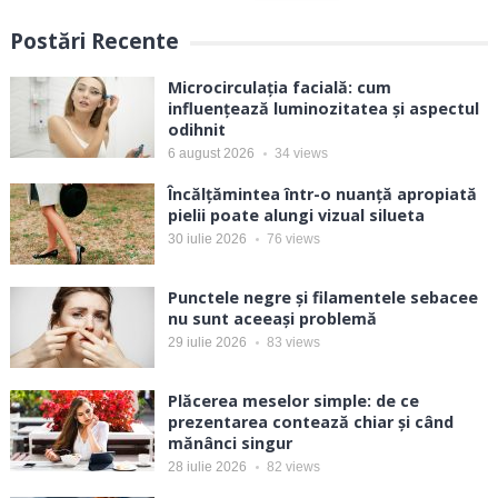
Postări Recente
Microcirculația facială: cum
influențează luminozitatea și aspectul
odihnit
6 august 2026
34
views
Încălțămintea într-o nuanță apropiată
pielii poate alungi vizual silueta
30 iulie 2026
76
views
Punctele negre și filamentele sebacee
nu sunt aceeași problemă
29 iulie 2026
83
views
Plăcerea meselor simple: de ce
prezentarea contează chiar și când
mănânci singur
28 iulie 2026
82
views