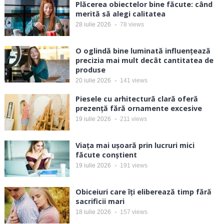
Plăcerea obiectelor bine făcute: când
merită să alegi calitatea
28 iulie 2026
78
views
O oglindă bine luminată influențează
precizia mai mult decât cantitatea de
produse
20 iulie 2026
141
views
Piesele cu arhitectură clară oferă
prezență fără ornamente excesive
19 iulie 2026
211
views
Viața mai ușoară prin lucruri mici
făcute conștient
19 iulie 2026
191
views
Obiceiuri care îți eliberează timp fără
sacrificii mari
18 iulie 2026
157
views