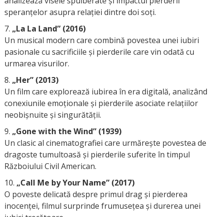
analizează visele spulberate și impactul pierderii
speranțelor asupra relației dintre doi soți.
„La La Land” (2016)
Un musical modern care combină povestea unei iubiri
pasionale cu sacrificiile și pierderile care vin odată cu
urmarea visurilor.
„Her” (2013)
Un film care explorează iubirea în era digitală, analizând
conexiunile emoționale și pierderile asociate relațiilor
neobișnuite și singurătății.
„Gone with the Wind” (1939)
Un clasic al cinematografiei care urmărește povestea de
dragoste tumultoasă și pierderile suferite în timpul
Războiului Civil American.
„Call Me by Your Name” (2017)
O poveste delicată despre primul drag și pierderea
inocenței, filmul surprinde frumusețea și durerea unei