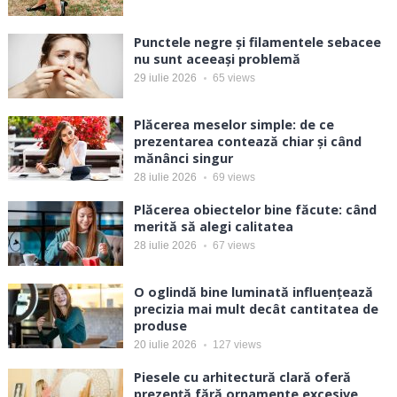
Punctele negre și filamentele sebacee
nu sunt aceeași problemă
29 iulie 2026
65
views
Plăcerea meselor simple: de ce
prezentarea contează chiar și când
mănânci singur
28 iulie 2026
69
views
Plăcerea obiectelor bine făcute: când
merită să alegi calitatea
28 iulie 2026
67
views
O oglindă bine luminată influențează
precizia mai mult decât cantitatea de
produse
20 iulie 2026
127
views
Piesele cu arhitectură clară oferă
prezență fără ornamente excesive