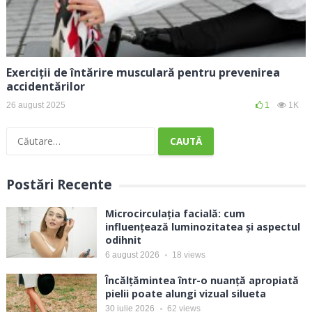
Exerciții de întărire musculară pentru prevenirea
accidentărilor
26 august 2025
1
1K
Caută
după:
Postări Recente
Microcirculația facială: cum
influențează luminozitatea și aspectul
odihnit
6 august 2026
18
views
Încălțămintea într-o nuanță apropiată
pielii poate alungi vizual silueta
30 iulie 2026
62
views