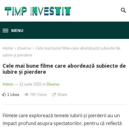
MENU
›
›
Home
Diverse
Cele mai bune filme care abordează subiecte de
iubire și pierdere
Cele mai bune filme care abordează subiecte de
iubire și pierdere
Admin
— 12 iunie 2025
in
Diverse
1
Likes
788
Views
Share
Filmele care explorează temele iubirii și pierderii au un
impact profund asupra spectatorilor, pentru că reflectă