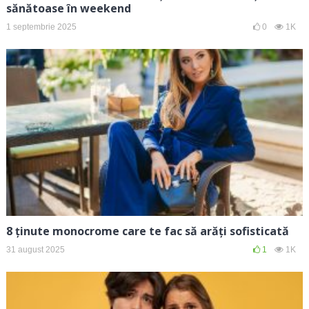
sănătoase în weekend
1 septembrie 2025
0
1K
8 ținute monocrome care te fac să arăți sofisticată
31 august 2025
1
1K