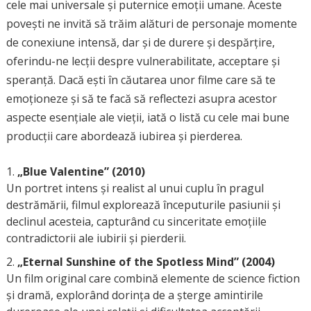
cele mai universale și puternice emoții umane. Aceste
povești ne invită să trăim alături de personaje momente
de conexiune intensă, dar și de durere și despărțire,
oferindu-ne lecții despre vulnerabilitate, acceptare și
speranță. Dacă ești în căutarea unor filme care să te
emoționeze și să te facă să reflectezi asupra acestor
aspecte esențiale ale vieții, iată o listă cu cele mai bune
producții care abordează iubirea și pierderea.
„Blue Valentine” (2010)
Un portret intens și realist al unui cuplu în pragul
destrămării, filmul explorează începuturile pasiunii și
declinul acesteia, capturând cu sinceritate emoțiile
contradictorii ale iubirii și pierderii.
„Eternal Sunshine of the Spotless Mind” (2004)
Un film original care combină elemente de science fiction
și dramă, explorând dorința de a șterge amintirile