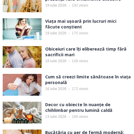
19 iulie 2026
192
views
Viața mai ușoară prin lucruri mici
făcute conștient
19 iulie 2026
170
views
Obiceiuri care îți eliberează timp fără
sacrificii mari
18 iulie 2026
148
views
Cum să creezi limite sănătoase în viața
personală
16 iulie 2026
172
views
Decor cu obiecte în nuanțe de
chihlimbar pentru lumină caldă
13 iulie 2026
166
views
Bucătăria cu aer de fermă modernă: