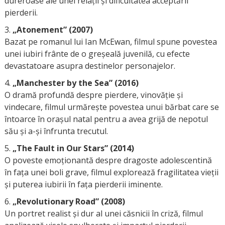
dureroase ale unei relații și dificultatea acceptării
pierderii.
„Atonement” (2007)
Bazat pe romanul lui Ian McEwan, filmul spune povestea
unei iubiri frânte de o greșeală juvenilă, cu efecte
devastatoare asupra destinelor personajelor.
„Manchester by the Sea” (2016)
O dramă profundă despre pierdere, vinovăție și
vindecare, filmul urmărește povestea unui bărbat care se
întoarce în orașul natal pentru a avea grijă de nepotul
său și a-și înfrunta trecutul.
„The Fault in Our Stars” (2014)
O poveste emoționantă despre dragoste adolescentină
în fața unei boli grave, filmul explorează fragilitatea vieții
și puterea iubirii în fața pierderii iminente.
„Revolutionary Road” (2008)
Un portret realist și dur al unei căsnicii în criză, filmul