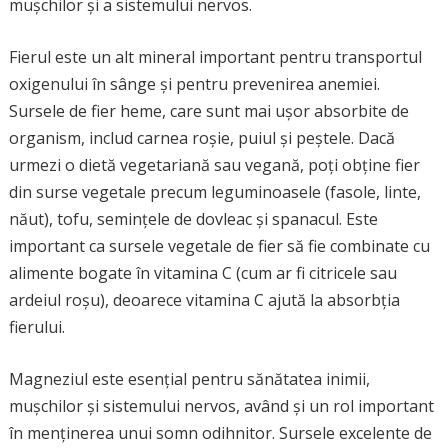
mușchilor și a sistemului nervos.
Fierul este un alt mineral important pentru transportul
oxigenului în sânge și pentru prevenirea anemiei.
Sursele de fier heme, care sunt mai ușor absorbite de
organism, includ carnea roșie, puiul și peștele. Dacă
urmezi o dietă vegetariană sau vegană, poți obține fier
din surse vegetale precum leguminoasele (fasole, linte,
năut), tofu, semințele de dovleac și spanacul. Este
important ca sursele vegetale de fier să fie combinate cu
alimente bogate în vitamina C (cum ar fi citricele sau
ardeiul roșu), deoarece vitamina C ajută la absorbția
fierului.
Magneziul este esențial pentru sănătatea inimii,
mușchilor și sistemului nervos, având și un rol important
în menținerea unui somn odihnitor. Sursele excelente de