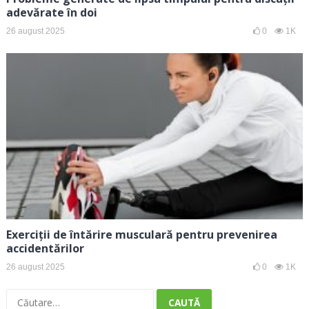
adevărate în doi
26 august 2025
0
1K
Exerciții de întărire musculară pentru prevenirea
accidentărilor
26 august 2025
0
1K
Caută