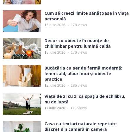
Cum să creezi limite sănătoase în viața
personală
16 iulie 2026
178
views
Decor cu obiecte în nuanțe de
chihlimbar pentru lumină caldă
13 iulie 2026
170
views
Bucătăria cu aer de fermă modernă:
lemn cald, alburi moi și obiecte
practice
12 iulie 2026
186
views
Viața de zi cu zi ca spațiu de echilibru,
nu de luptă
11 iulie 2026
179
views
Casa cu texturi naturale repetate
discret din cameră în cameră