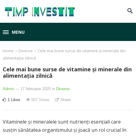
MENU
›
›
Home
Diverse
Cele mai bune surse de vitamine și minerale din
alimentația zilnică
Cele mai bune surse de vitamine și minerale din
alimentația zilnică
Admin
— 17 februarie 2025
in
Diverse
1
Likes
507
Views
Share
Vitaminele și mineralele sunt nutrienți esențiali care
susțin sănătatea organismului și joacă un rol crucial în