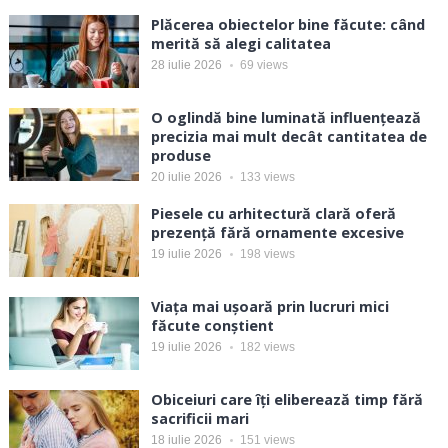
Plăcerea obiectelor bine făcute: când
merită să alegi calitatea
28 iulie 2026
69
views
O oglindă bine luminată influențează
precizia mai mult decât cantitatea de
produse
20 iulie 2026
133
views
Piesele cu arhitectură clară oferă
prezență fără ornamente excesive
19 iulie 2026
198
views
Viața mai ușoară prin lucruri mici
făcute conștient
19 iulie 2026
182
views
Obiceiuri care îți eliberează timp fără
sacrificii mari
18 iulie 2026
151
views