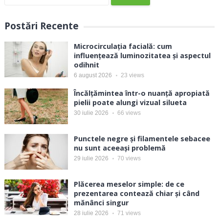
după:
Postări Recente
Microcirculația facială: cum
influențează luminozitatea și aspectul
odihnit
6 august 2026
23
views
Încălțămintea într-o nuanță apropiată
pielii poate alungi vizual silueta
30 iulie 2026
66
views
Punctele negre și filamentele sebacee
nu sunt aceeași problemă
29 iulie 2026
70
views
Plăcerea meselor simple: de ce
prezentarea contează chiar și când
mănânci singur
28 iulie 2026
71
views