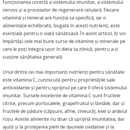
funcționarea corectă a sistemului imunitar, a sistemului
nervos și a proceselor de regenerare celulară. Fiecare
vitamină și mineral are funcția sa specifică, iar o
alimentație echilibrată, bogată în acești nutrienți, este
esențială pentru o viață sănătoasă. În acest articol, îți voi
împărtăși cele mai bune surse de vitamine și minerale pe
care le poți integra ușor în dieta ta zilnică, pentru a-ți
susține sănătatea generală.
Unul dintre cei mai importanți nutrienți pentru sănătate
este vitamina C, cunoscută pentru proprietățile sale
antioxidante și pentru sprijinul pe care îl oferă sistemului
imunitar. Sursele excelente de vitamina C sunt fructele
citrice, precum portocalele, grapefruitul și lămâile, dar și
fructele de pădure (căpșuni, afine, zmeură), kiwi și ardeiul
roșu. Aceste alimente nu doar că sprijină imunitatea, dar
ajută și la protejarea pielii de daunele oxidative și la