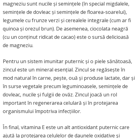
magneziu sunt nucile și semințele (în special migdalele,
semințele de dovleac și semințele de floarea-soarelui),
legumele cu frunze verzi și cerealele integrale (cum ar fi
quinoa și orezul brun). De asemenea, ciocolata neagră
(cu un conținut ridicat de cacao) este o sursă delicioasă
de magneziu.
Pentru un sistem imunitar puternic și o piele sănătoasă,
zincul este un mineral esențial. Zincul se regăsește în
mod natural în carne, pește, ouă și produse lactate, dar și
în surse vegetale precum leguminoasele, semințele de
dovleac, nucile și fulgii de ovăz. Zincul joacă un rol
important în regenerarea celulară și în protejarea
organismului împotriva infecțiilor.
În final, vitamina E este un alt antioxidant puternic care
ajută la protejarea celulelor de daunele oxidative și