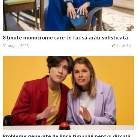
8 ținute monocrome care te fac să arăți sofisticată
31 august 2025
1
1K
Probleme generate de lipsa timpului pentru discuții