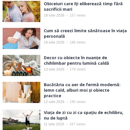
Obiceiuri care îți eliberează timp fără
sacrificii mari
18 iulie 2026
157
views
Cum să creezi limite sănătoase în viața
personală
16 iulie 2026
186
views
Decor cu obiecte în nuanțe de
chihlimbar pentru lumină caldă
13 iulie 2026
178
views
Bucătăria cu aer de fermă modernă:
lemn cald, alburi moi și obiecte
practice
12 iulie 2026
195
views
Viața de zi cu zi ca spațiu de echilibru,
nu de luptă
11 iulie 2026
187
views