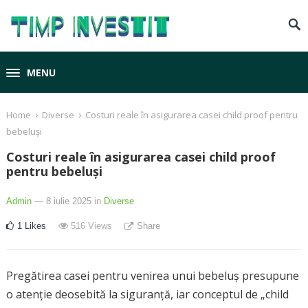
MENU
›
›
Home
Diverse
Costuri reale în asigurarea casei child proof pentru
bebeluși
Costuri reale în asigurarea casei child proof
pentru bebeluși
Admin
— 8 iulie 2025
in
Diverse
1
Likes
516
Views
Share
Pregătirea casei pentru venirea unui bebeluș presupune
o atenție deosebită la siguranță, iar conceptul de „child