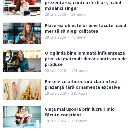
prezentarea contează chiar și când
mănânci singur
28 iulie 2026
82
views
Plăcerea obiectelor bine făcute: când
merită să alegi calitatea
28 iulie 2026
78
views
O oglindă bine luminată influențează
precizia mai mult decât cantitatea de
produse
20 iulie 2026
141
views
Piesele cu arhitectură clară oferă
prezență fără ornamente excesive
19 iulie 2026
211
views
Viața mai ușoară prin lucruri mici
făcute conștient
19 iulie 2026
191
views