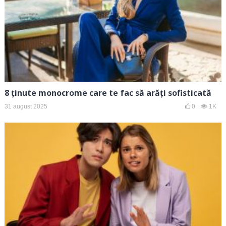
8 ținute monocrome care te fac să arăți sofisticată
31 august 2025
0
1K