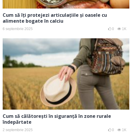
Cum să îți protejezi articulațiile și oasele cu
alimente bogate în calciu
6 septembrie 2025
0
1K
Cum să călătorești în siguranță în zone rurale
îndepărtate
2 septembrie 2025
0
1K