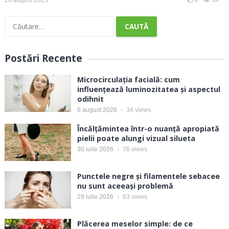
26 august 2025
0
1K
Caută
după:
Postări Recente
Microcirculația facială: cum
influențează luminozitatea și aspectul
odihnit
6 august 2026
34
views
Încălțămintea într-o nuanță apropiată
pielii poate alungi vizual silueta
30 iulie 2026
76
views
Punctele negre și filamentele sebacee
nu sunt aceeași problemă
29 iulie 2026
83
views
Plăcerea meselor simple: de ce