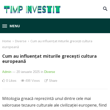
MENU
›
›
Home
Diverse
Cum au influențat miturile grecești cultura
europeană
Cum au influențat miturile grecești cultura
europeană
Admin
— 20 ianuarie 2025
in
Diverse
0
Likes
498
Views
Share
Mitologia greacă reprezintă unul dintre cele mai
valoroase tezaure culturale ale civilizației europene, fiind