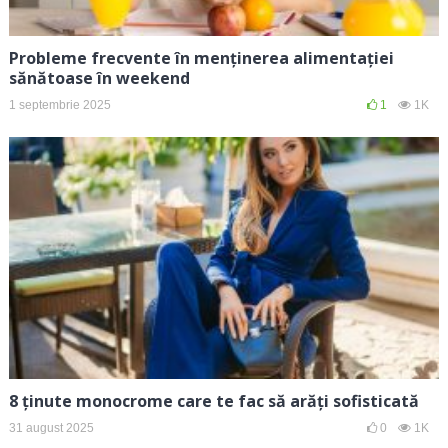
Probleme frecvente în menținerea alimentației
sănătoase în weekend
1 septembrie 2025
1
1K
8 ținute monocrome care te fac să arăți sofisticată
31 august 2025
0
1K