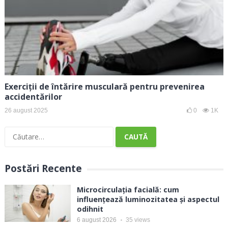
Exerciții de întărire musculară pentru prevenirea
accidentărilor
26 august 2025
0
1K
Caută
după:
Postări Recente
Microcirculația facială: cum
influențează luminozitatea și aspectul
odihnit
6 august 2026
35
views