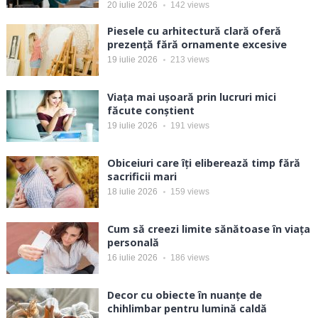
20 iulie 2026
142
views
Piesele cu arhitectură clară oferă
prezență fără ornamente excesive
19 iulie 2026
213
views
Viața mai ușoară prin lucruri mici
făcute conștient
19 iulie 2026
191
views
Obiceiuri care îți eliberează timp fără
sacrificii mari
18 iulie 2026
159
views
Cum să creezi limite sănătoase în viața
personală
16 iulie 2026
186
views
Decor cu obiecte în nuanțe de
chihlimbar pentru lumină caldă