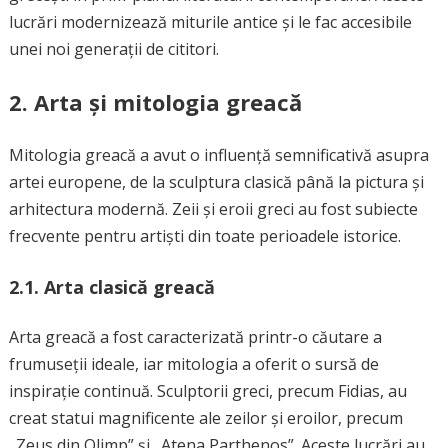
lucrări modernizează miturile antice și le fac accesibile
unei noi generații de cititori.
2. Arta și mitologia greacă
Mitologia greacă a avut o influență semnificativă asupra
artei europene, de la sculptura clasică până la pictura și
arhitectura modernă. Zeii și eroii greci au fost subiecte
frecvente pentru artiști din toate perioadele istorice.
2.1. Arta clasică greacă
Arta greacă a fost caracterizată printr-o căutare a
frumuseții ideale, iar mitologia a oferit o sursă de
inspirație continuă. Sculptorii greci, precum Fidias, au
creat statui magnificente ale zeilor și eroilor, precum
„Zeus din Olimp” și „Atena Parthenos”. Aceste lucrări au