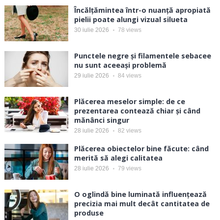
Încălțămintea într-o nuanță apropiată
pielii poate alungi vizual silueta
30 iulie 2026
78
views
Punctele negre și filamentele sebacee
nu sunt aceeași problemă
29 iulie 2026
84
views
Plăcerea meselor simple: de ce
prezentarea contează chiar și când
mănânci singur
28 iulie 2026
82
views
Plăcerea obiectelor bine făcute: când
merită să alegi calitatea
28 iulie 2026
79
views
O oglindă bine luminată influențează
precizia mai mult decât cantitatea de
produse