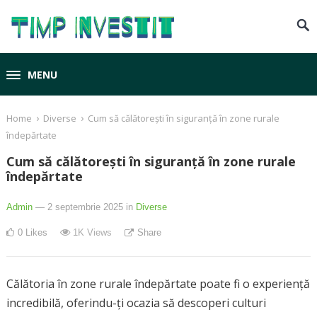
MENU
›
›
Home
Diverse
Cum să călătorești în siguranță în zone rurale
îndepărtate
Cum să călătorești în siguranță în zone rurale
îndepărtate
Admin
— 2 septembrie 2025
in
Diverse
0
Likes
1K
Views
Share
Călătoria în zone rurale îndepărtate poate fi o experiență
incredibilă, oferindu-ți ocazia să descoperi culturi