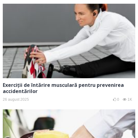
Exerciții de întărire musculară pentru prevenirea
accidentărilor
26 august 2025
0
1K