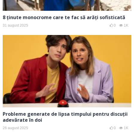
8 ținute monocrome care te fac să arăți sofisticată
31 august 2025
0
1K
Probleme generate de lipsa timpului pentru discuții
adevărate în doi
26 august 2025
0
1K