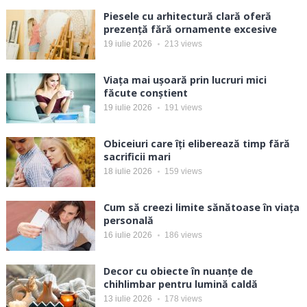
Piesele cu arhitectură clară oferă
prezență fără ornamente excesive
19 iulie 2026
213
views
Viața mai ușoară prin lucruri mici
făcute conștient
19 iulie 2026
191
views
Obiceiuri care îți eliberează timp fără
sacrificii mari
18 iulie 2026
159
views
Cum să creezi limite sănătoase în viața
personală
16 iulie 2026
186
views
Decor cu obiecte în nuanțe de
chihlimbar pentru lumină caldă
13 iulie 2026
178
views