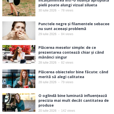
Încălțămintea într-o nuanță apropiată
pielii poate alungi vizual silueta
30 iulie 2026
78
views
Punctele negre și filamentele sebacee
nu sunt aceeași problemă
29 iulie 2026
84
views
Plăcerea meselor simple: de ce
prezentarea contează chiar și când
mănânci singur
28 iulie 2026
82
views
Plăcerea obiectelor bine făcute: când
merită să alegi calitatea
28 iulie 2026
79
views
O oglindă bine luminată influențează
precizia mai mult decât cantitatea de
produse
20 iulie 2026
142
views