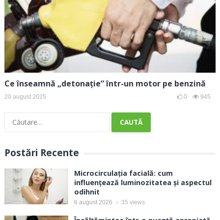
Ce înseamnă „detonație” într-un motor pe benzină
20 august 2025
0
945
Caută
după:
Postări Recente
Microcirculația facială: cum
influențează luminozitatea și aspectul
odihnit
6 august 2026
35
views