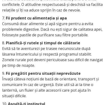
conflictele. O atitudine respectuoasă și deschisă va facilita
relațiile și îți va aduce sprijin în caz de nevoie.
Fii prudent cu alimentația și apa
Consumă doar alimente și apă sigure pentru a evita
problemele digestive. Dacă nu ești sigur de calitatea apei,
folosește pastile de purificare sau filtre portabile.
Planifică-ți rutele și timpul de călătorie
Evită să te aventurezi pe trasee necunoscute după
lăsarea întunericului și respectă programul stabilit.
Zonele rurale pot deveni periculoase sau dificil de navigat
pe timp de noapte.
Fii pregătit pentru situații neprevăzute
Învață câteva noțiuni de bază de orientare, transport și
comunicare în caz de urgență. Este util să ai la tine o
lanternă, un fluier și alte accesorii care pot ajuta în
situații dificile.
Ascultă-ți instinctul