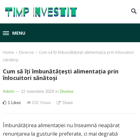
MENU
›
›
Home
Diverse
Cum să îți îmbunătățești alimentația prin înlocuitori
sănătoși
Cum să îți îmbunătățești alimentația prin
înlocuitori sănătoși
Admin
— 12 noiembrie 2024
in
Diverse
1
Likes
632
Views
Share
Îmbunătățirea alimentației nu înseamnă neapărat
renunțarea la gusturile preferate, ci mai degrabă