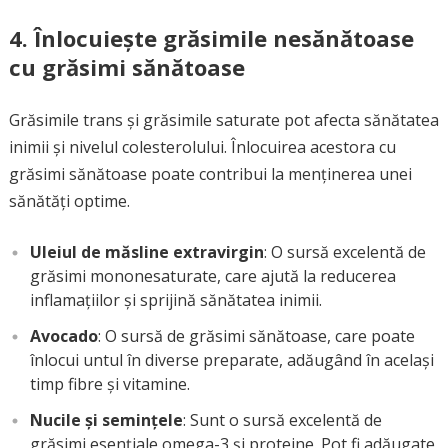
4.
Înlocuiește grăsimile nesănătoase
cu grăsimi sănătoase
Grăsimile trans și grăsimile saturate pot afecta sănătatea
inimii și nivelul colesterolului. Înlocuirea acestora cu
grăsimi sănătoase poate contribui la menținerea unei
sănătăți optime.
Uleiul de măsline extravirgin
: O sursă excelentă de
grăsimi mononesaturate, care ajută la reducerea
inflamațiilor și sprijină sănătatea inimii.
Avocado
: O sursă de grăsimi sănătoase, care poate
înlocui untul în diverse preparate, adăugând în același
timp fibre și vitamine.
Nucile și semințele
: Sunt o sursă excelentă de
grăsimi esențiale omega-3 și proteine. Pot fi adăugate