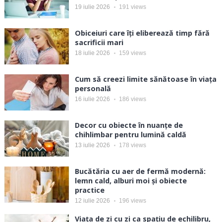
19 iulie 2026
191
views
Obiceiuri care îți eliberează timp fără
sacrificii mari
18 iulie 2026
159
views
Cum să creezi limite sănătoase în viața
personală
16 iulie 2026
186
views
Decor cu obiecte în nuanțe de
chihlimbar pentru lumină caldă
13 iulie 2026
178
views
Bucătăria cu aer de fermă modernă:
lemn cald, alburi moi și obiecte
practice
12 iulie 2026
196
views
Viața de zi cu zi ca spațiu de echilibru,