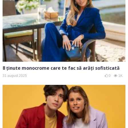
8 ținute monocrome care te fac să arăți sofisticată
31 august 2025
0
1K