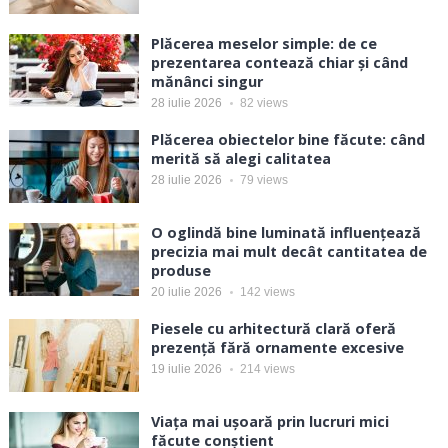
Plăcerea meselor simple: de ce
prezentarea contează chiar și când
mănânci singur
28 iulie 2026
82
views
Plăcerea obiectelor bine făcute: când
merită să alegi calitatea
28 iulie 2026
79
views
O oglindă bine luminată influențează
precizia mai mult decât cantitatea de
produse
20 iulie 2026
142
views
Piesele cu arhitectură clară oferă
prezență fără ornamente excesive
19 iulie 2026
214
views
Viața mai ușoară prin lucruri mici
făcute conștient