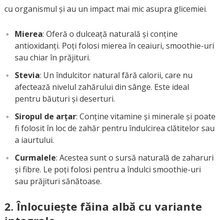
cu organismul și au un impact mai mic asupra glicemiei.
Mierea
: Oferă o dulceață naturală și conține
antioxidanți. Poți folosi mierea în ceaiuri, smoothie-uri
sau chiar în prăjituri.
Stevia
: Un îndulcitor natural fără calorii, care nu
afectează nivelul zahărului din sânge. Este ideal
pentru băuturi și deserturi.
Siropul de arțar
: Conține vitamine și minerale și poate
fi folosit în loc de zahăr pentru îndulcirea clătitelor sau
a iaurtului.
Curmalele
: Acestea sunt o sursă naturală de zaharuri
și fibre. Le poți folosi pentru a îndulci smoothie-uri
sau prăjituri sănătoase.
2.
Înlocuiește făina albă cu variante