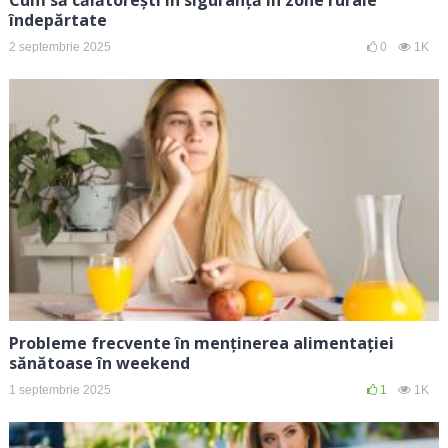
îndepărtate
2 septembrie 2025
0
1K
Probleme frecvente în menținerea alimentației
sănătoase în weekend
1 septembrie 2025
1
1K