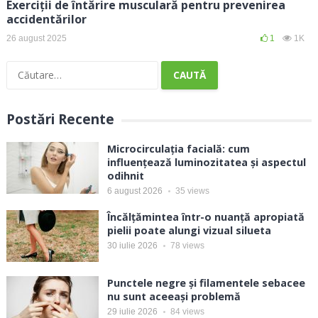
Exerciții de întărire musculară pentru prevenirea
accidentărilor
26 august 2025
1
1K
Caută
după:
Postări Recente
Microcirculația facială: cum
influențează luminozitatea și aspectul
odihnit
6 august 2026
35
views
Încălțămintea într-o nuanță apropiată
pielii poate alungi vizual silueta
30 iulie 2026
78
views
Punctele negre și filamentele sebacee
nu sunt aceeași problemă
29 iulie 2026
84
views