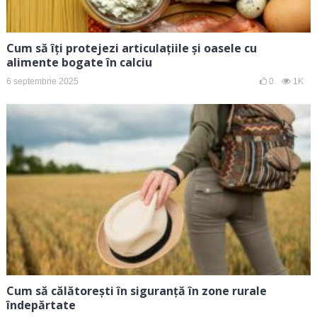
Cum să îți protejezi articulațiile și oasele cu
alimente bogate în calciu
6 septembrie 2025
0
1K
Cum să călătorești în siguranță în zone rurale
îndepărtate