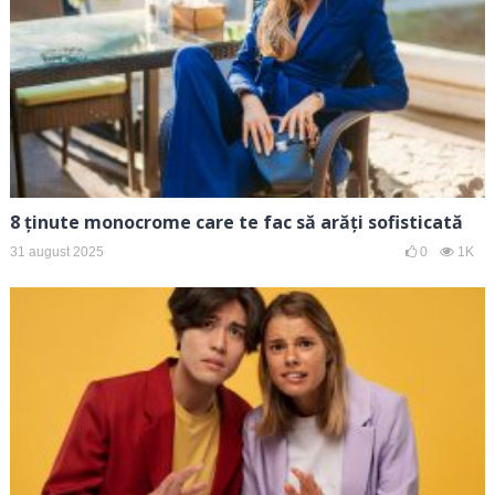
8 ținute monocrome care te fac să arăți sofisticată
31 august 2025
0
1K