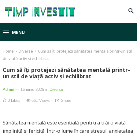
MENU
›
›
Home
Diverse
Cum să îți protejezi sănătatea mentală printr-un stil
de viață activ și echilibrat
Cum să îți protejezi sănătatea mentală printr-
un stil de viață activ și echilibrat
Admin
— 16 iunie 2025
in
Diverse
0
Likes
661
Views
Share
Sănătatea mentală este esențială pentru a trăi o viață
împlinită și fericită. Într-o lume în care stresul, anxietatea