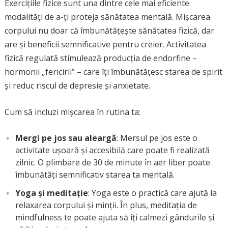
Exercițiile fizice sunt una dintre cele mai eficiente
modalități de a-ți proteja sănătatea mentală. Mișcarea
corpului nu doar că îmbunătățește sănătatea fizică, dar
are și beneficii semnificative pentru creier. Activitatea
fizică regulată stimulează producția de endorfine –
hormonii „fericirii” – care îți îmbunătățesc starea de spirit
și reduc riscul de depresie și anxietate.
Cum să incluzi mișcarea în rutina ta:
Mergi pe jos sau aleargă
: Mersul pe jos este o
activitate ușoară și accesibilă care poate fi realizată
zilnic. O plimbare de 30 de minute în aer liber poate
îmbunătăți semnificativ starea ta mentală.
Yoga și meditație
: Yoga este o practică care ajută la
relaxarea corpului și minții. În plus, meditația de
mindfulness te poate ajuta să îți calmezi gândurile și