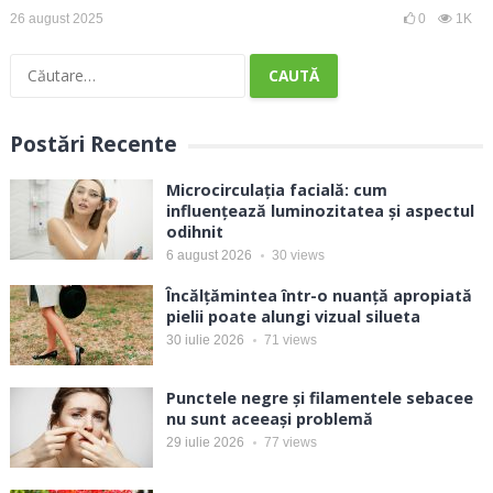
26 august 2025
0
1K
Caută
după:
Postări Recente
Microcirculația facială: cum
influențează luminozitatea și aspectul
odihnit
6 august 2026
30
views
Încălțămintea într-o nuanță apropiată
pielii poate alungi vizual silueta
30 iulie 2026
71
views
Punctele negre și filamentele sebacee
nu sunt aceeași problemă
29 iulie 2026
77
views