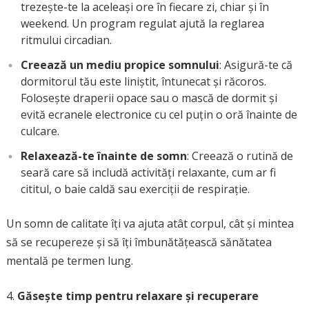
trezește-te la aceleași ore în fiecare zi, chiar și în
weekend. Un program regulat ajută la reglarea
ritmului circadian.
Creează un mediu propice somnului
: Asigură-te că
dormitorul tău este liniștit, întunecat și răcoros.
Folosește draperii opace sau o mască de dormit și
evită ecranele electronice cu cel puțin o oră înainte de
culcare.
Relaxează-te înainte de somn
: Creează o rutină de
seară care să includă activități relaxante, cum ar fi
cititul, o baie caldă sau exerciții de respirație.
Un somn de calitate îți va ajuta atât corpul, cât și mintea
să se recupereze și să îți îmbunătățească sănătatea
mentală pe termen lung.
Găsește timp pentru relaxare și recuperare