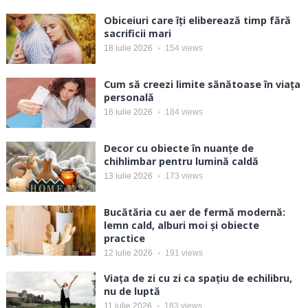
Obiceiuri care îți eliberează timp fără
sacrificii mari
18 iulie 2026
154
views
Cum să creezi limite sănătoase în viața
personală
16 iulie 2026
184
views
Decor cu obiecte în nuanțe de
chihlimbar pentru lumină caldă
13 iulie 2026
173
views
Bucătăria cu aer de fermă modernă:
lemn cald, alburi moi și obiecte
practice
12 iulie 2026
191
views
Viața de zi cu zi ca spațiu de echilibru,
nu de luptă
11 iulie 2026
183
views