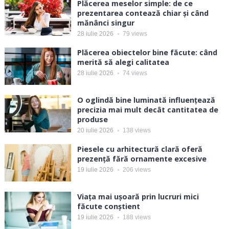
Plăcerea meselor simple: de ce
prezentarea contează chiar și când
mănânci singur
28 iulie 2026
79
views
Plăcerea obiectelor bine făcute: când
merită să alegi calitatea
28 iulie 2026
74
views
O oglindă bine luminată influențează
precizia mai mult decât cantitatea de
produse
20 iulie 2026
138
views
Piesele cu arhitectură clară oferă
prezență fără ornamente excesive
19 iulie 2026
206
views
Viața mai ușoară prin lucruri mici
făcute conștient
19 iulie 2026
188
views