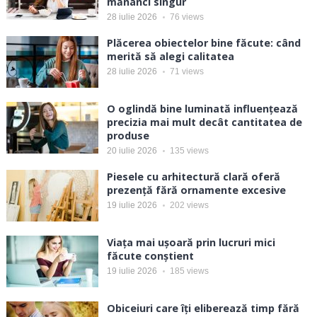
mănânci singur
28 iulie 2026
76
views
Plăcerea obiectelor bine făcute: când
merită să alegi calitatea
28 iulie 2026
71
views
O oglindă bine luminată influențează
precizia mai mult decât cantitatea de
produse
20 iulie 2026
135
views
Piesele cu arhitectură clară oferă
prezență fără ornamente excesive
19 iulie 2026
202
views
Viața mai ușoară prin lucruri mici
făcute conștient
19 iulie 2026
185
views
Obiceiuri care îți eliberează timp fără