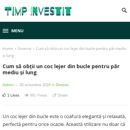
MENU
›
›
Home
Diverse
Cum să obții un coc lejer din bucle pentru păr mediu
și lung
Cum să obții un coc lejer din bucle pentru păr
mediu și lung
Admin
— 30 octombrie 2024
in
Diverse
1
Likes
981
Views
Share
Un coc lejer din bucle este o coafură elegantă și relaxată,
perfectă pentru orice ocazie. Această stilizare nu doar că