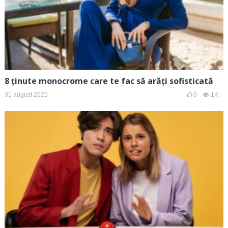
8 ținute monocrome care te fac să arăți sofisticată
31 august 2025
0
1K