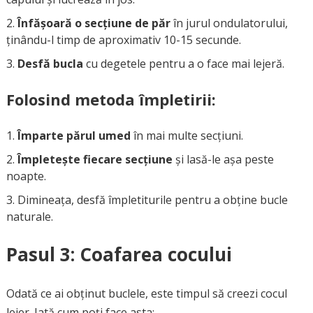
Înfășoară o secțiune de păr
în jurul ondulatorului,
ținându-l timp de aproximativ 10-15 secunde.
Desfă bucla
cu degetele pentru a o face mai lejeră.
Folosind metoda împletirii:
Împarte părul umed
în mai multe secțiuni.
Împletește fiecare secțiune
și lasă-le așa peste
noapte.
Dimineața, desfă împletiturile pentru a obține bucle
naturale.
Pasul 3: Coafarea cocului
Odată ce ai obținut buclele, este timpul să creezi cocul
lejer. Iată cum poți face asta: