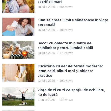
sacrificii mari
18 iulie 2026
154
views
Cum să creezi limite sănătoase în viața
personală
16 iulie 2026
180
views
Decor cu obiecte în nuanțe de
chihlimbar pentru lumină caldă
13 iulie 2026
171
views
Bucătăria cu aer de fermă modernă:
lemn cald, alburi moi și obiecte
practice
12 iulie 2026
191
views
Viața de zi cu zi ca spațiu de echilibru,
nu de luptă
11 iulie 2026
182
views