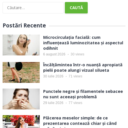
Caută
după:
Postări Recente
Microcirculația facială: cum
influențează luminozitatea și aspectul
odihnit
6 august 2026
30
views
Încălțămintea într-o nuanță apropiată
pielii poate alungi vizual silueta
30 iulie 2026
71
views
Punctele negre și filamentele sebacee
nu sunt aceeași problemă
29 iulie 2026
77
views
Plăcerea meselor simple: de ce
prezentarea contează chiar și când