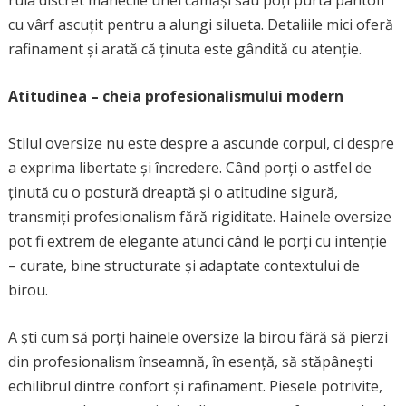
rula discret mânecile unei cămăși sau poți purta pantofi
cu vârf ascuțit pentru a alungi silueta. Detaliile mici oferă
rafinament și arată că ținuta este gândită cu atenție.
Atitudinea – cheia profesionalismului modern
Stilul oversize nu este despre a ascunde corpul, ci despre
a exprima libertate și încredere. Când porți o astfel de
ținută cu o postură dreaptă și o atitudine sigură,
transmiți profesionalism fără rigiditate. Hainele oversize
pot fi extrem de elegante atunci când le porți cu intenție
– curate, bine structurate și adaptate contextului de
birou.
A ști cum să porți hainele oversize la birou fără să pierzi
din profesionalism înseamnă, în esență, să stăpânești
echilibrul dintre confort și rafinament. Piesele potrivite,