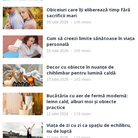
Obiceiuri care îți eliberează timp fără
sacrificii mari
18 iulie 2026
146
views
Cum să creezi limite sănătoase în viața
personală
16 iulie 2026
168
views
Decor cu obiecte în nuanțe de
chihlimbar pentru lumină caldă
13 iulie 2026
165
views
Bucătăria cu aer de fermă modernă:
lemn cald, alburi moi și obiecte
practice
12 iulie 2026
178
views
Viața de zi cu zi ca spațiu de echilibru,
nu de luptă
11 iulie 2026
173
views