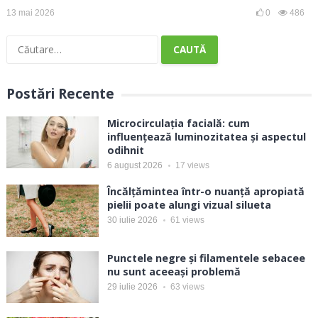
13 mai 2026
0
486
Caută
după:
Postări Recente
Microcirculația facială: cum
influențează luminozitatea și aspectul
odihnit
6 august 2026
17
views
Încălțămintea într-o nuanță apropiată
pielii poate alungi vizual silueta
30 iulie 2026
61
views
Punctele negre și filamentele sebacee
nu sunt aceeași problemă
29 iulie 2026
63
views