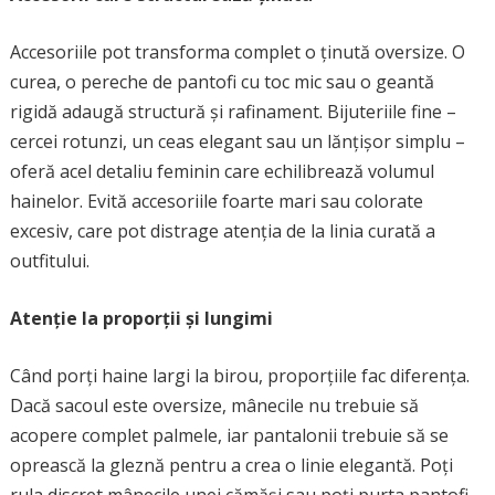
Accesoriile pot transforma complet o ținută oversize. O
curea, o pereche de pantofi cu toc mic sau o geantă
rigidă adaugă structură și rafinament. Bijuteriile fine –
cercei rotunzi, un ceas elegant sau un lănțișor simplu –
oferă acel detaliu feminin care echilibrează volumul
hainelor. Evită accesoriile foarte mari sau colorate
excesiv, care pot distrage atenția de la linia curată a
outfitului.
Atenție la proporții și lungimi
Când porți haine largi la birou, proporțiile fac diferența.
Dacă sacoul este oversize, mânecile nu trebuie să
acopere complet palmele, iar pantalonii trebuie să se
oprească la gleznă pentru a crea o linie elegantă. Poți