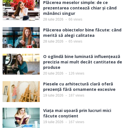
Plăcerea meselor simple: de ce
prezentarea contează chiar și când
mănânci singur
28 iulie 2026
66
views
Plăcerea obiectelor bine făcute: când
merită să alegi calitatea
28 iulie 2026
65
views
O oglindă bine luminată influențează
precizia mai mult decât cantitatea de
produse
20 iulie 2026
126
views
Piesele cu arhitectură clară oferă
prezență fără ornamente excesive
19 iulie 2026
187
views
Viața mai ușoară prin lucruri mici
făcute conștient
19 iulie 2026
167
views