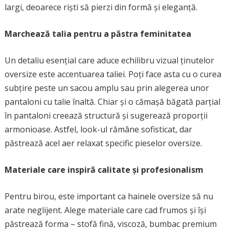
largi, deoarece riști să pierzi din formă și eleganță.
Marchează talia pentru a păstra feminitatea
Un detaliu esențial care aduce echilibru vizual ținutelor
oversize este accentuarea taliei. Poți face asta cu o curea
subțire peste un sacou amplu sau prin alegerea unor
pantaloni cu talie înaltă. Chiar și o cămașă băgată parțial
în pantaloni creează structură și sugerează proporții
armonioase. Astfel, look-ul rămâne sofisticat, dar
păstrează acel aer relaxat specific pieselor oversize.
Materiale care inspiră calitate și profesionalism
Pentru birou, este important ca hainele oversize să nu
arate neglijent. Alege materiale care cad frumos și își
păstrează forma – stofă fină, viscoză, bumbac premium