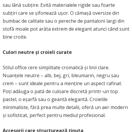
sau lână subțire. Evită materialele rigide sau foarte
subțiri care se șifonează ușor. O cămașă oversize din
bumbac de calitate sau o pereche de pantaloni largi din
stofă moale pot arăta extrem de elegant atunci când sunt
bine croite.
Culori neutre și croieli curate
Stilul office cere simplitate cromatică și linii clare.
Nuanțele neutre – alb, bej, gri, bleumarin, negru sau
crem – sunt ideale pentru a menține un aspect rafinat.
Poți adăuga o pată de culoare discretă printr-un top
pastel, o eșarfă sau o geantă elegantă. Croielile
minimaliste, fără prea multe detalii, oferă un aer modern
și sofisticat, perfect pentru mediul profesional.
Accesorii care structurează ținuta