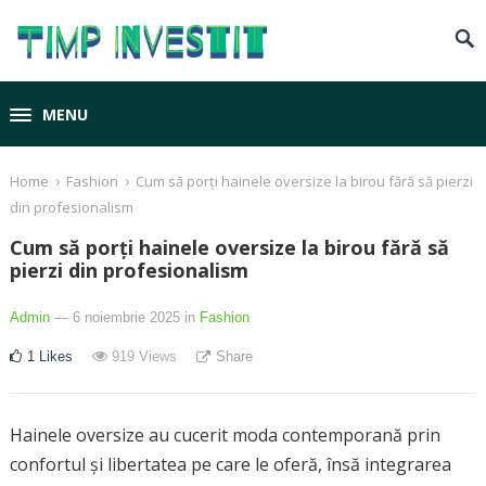
MENU
›
›
Home
Fashion
Cum să porți hainele oversize la birou fără să pierzi
din profesionalism
Cum să porți hainele oversize la birou fără să
pierzi din profesionalism
Admin
— 6 noiembrie 2025
in
Fashion
1
Likes
919
Views
Share
Hainele oversize au cucerit moda contemporană prin
confortul și libertatea pe care le oferă, însă integrarea