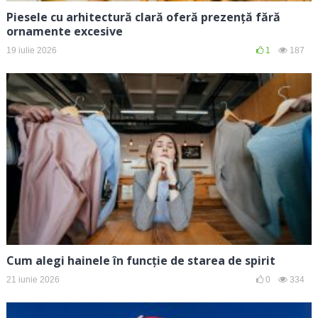
Piesele cu arhitectură clară oferă prezență fără
ornamente excesive
19 iulie 2026
1
187
Cum alegi hainele în funcție de starea de spirit
21 iunie 2026
0
334