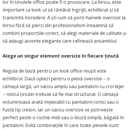
lor în ținutele office poate fi o provocare. La birou, este
important ca look-ul să rămână îngrijit, echilibrat și să
transmită încredere. A ști cum să porți hainele oversize la
birou fără să pierzi din profesionalism înseamnă să
combini proporțiile corect, să alegi materiale de calitate și
să adaugi accente elegante care rafinează ansamblul.
Alege un singur element oversize în fiecare ținută
Regula de bază pentru un look office reușit este
echilibrul. Dacă optezi pentru o piesă oversize – o
cămașă largă, un sacou amplu sau pantaloni cu croi lejer
– restul ținutei trebuie să fie mai structurat. O cămașă
voluminoasă arată impecabil cu pantaloni conici sau o
fustă tip creion, iar un sacou oversize se potrivește
perfect peste o rochie midi sau o bluză simplă, băgată în
pantaloni. Evită combinațiile în care toate piesele sunt