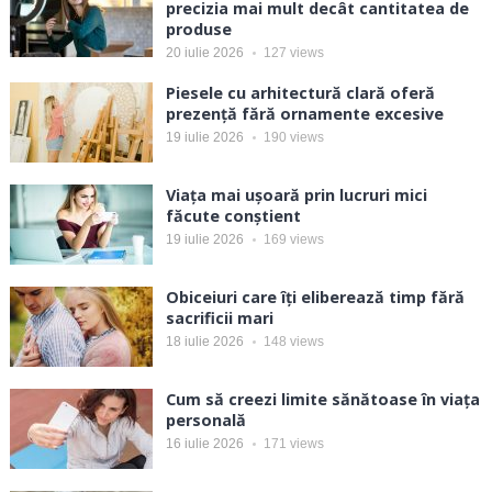
precizia mai mult decât cantitatea de
produse
20 iulie 2026
127
views
Piesele cu arhitectură clară oferă
prezență fără ornamente excesive
19 iulie 2026
190
views
Viața mai ușoară prin lucruri mici
făcute conștient
19 iulie 2026
169
views
Obiceiuri care îți eliberează timp fără
sacrificii mari
18 iulie 2026
148
views
Cum să creezi limite sănătoase în viața
personală
16 iulie 2026
171
views