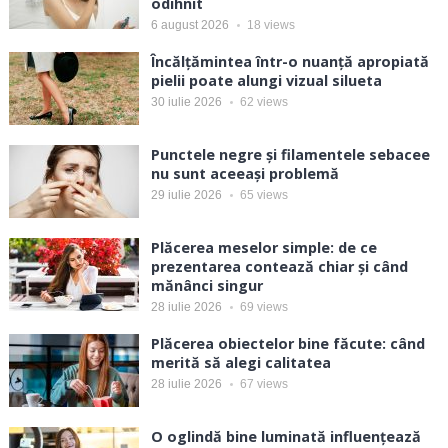
odihnit
6 august 2026
18
views
Încălțămintea într-o nuanță apropiată
pielii poate alungi vizual silueta
30 iulie 2026
62
views
Punctele negre și filamentele sebacee
nu sunt aceeași problemă
29 iulie 2026
65
views
Plăcerea meselor simple: de ce
prezentarea contează chiar și când
mănânci singur
28 iulie 2026
69
views
Plăcerea obiectelor bine făcute: când
merită să alegi calitatea
28 iulie 2026
67
views
O oglindă bine luminată influențează