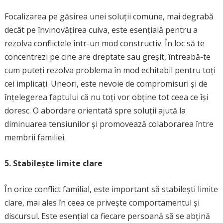
Focalizarea pe găsirea unei soluții comune, mai degrabă
decât pe învinovățirea cuiva, este esențială pentru a
rezolva conflictele într-un mod constructiv. În loc să te
concentrezi pe cine are dreptate sau greșit, întreabă-te
cum puteți rezolva problema în mod echitabil pentru toți
cei implicați. Uneori, este nevoie de compromisuri și de
înțelegerea faptului că nu toți vor obține tot ceea ce își
doresc. O abordare orientată spre soluții ajută la
diminuarea tensiunilor și promovează colaborarea între
membrii familiei.
5. Stabilește limite clare
În orice conflict familial, este important să stabilești limite
clare, mai ales în ceea ce privește comportamentul și
discursul. Este esențial ca fiecare persoană să se abțină