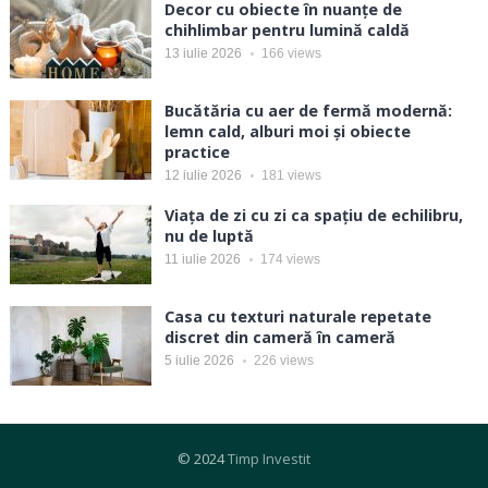
Decor cu obiecte în nuanțe de
chihlimbar pentru lumină caldă
13 iulie 2026
166
views
Bucătăria cu aer de fermă modernă:
lemn cald, alburi moi și obiecte
practice
12 iulie 2026
181
views
Viața de zi cu zi ca spațiu de echilibru,
nu de luptă
11 iulie 2026
174
views
Casa cu texturi naturale repetate
discret din cameră în cameră
5 iulie 2026
226
views
© 2024
Timp Investit