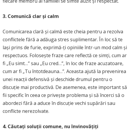
fiecare membru al familiei se simte auzit și respectat.
3. Comunică clar și calm
Comunicarea clară și calmă este cheia pentru a rezolva
conflictele fără a adăuga stres suplimentar. În loc să te
lași prins de furie, exprimă-ți opiniile într-un mod calm și
respectuos. Folosește fraze care reflectă ce simți, cum ar
fi „Eu simt…” sau „Eu cred…”, în loc de fraze acuzatoare,
cum ar fi „Tu întotdeauna…”. Aceasta ajută la prevenirea
unei reacții defensivă și deschide drumul pentru o
discuție mai productivă. De asemenea, este important să
fii specific în ceea ce privește problema și să încerci să o
abordezi fără a aduce în discuție vechi supărări sau
conflicte nerezolvate.
4. Căutați soluții comune, nu învinovățiți