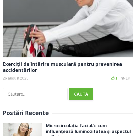
Exerciții de întărire musculară pentru prevenirea
accidentărilor
26 august 2025
1
1K
Caută
după:
Postări Recente
Microcirculația facială: cum
influențează luminozitatea și aspectul