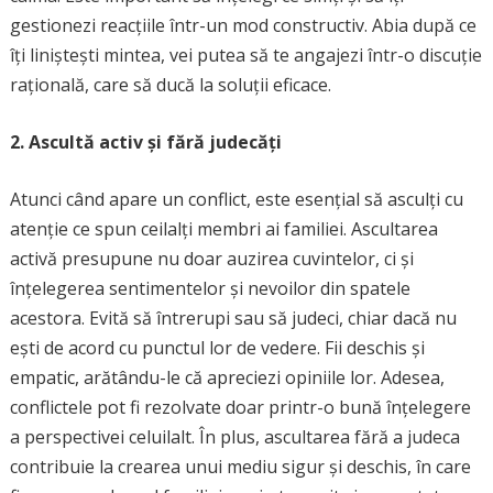
gestionezi reacțiile într-un mod constructiv. Abia după ce
îți liniștești mintea, vei putea să te angajezi într-o discuție
rațională, care să ducă la soluții eficace.
2. Ascultă activ și fără judecăți
Atunci când apare un conflict, este esențial să asculți cu
atenție ce spun ceilalți membri ai familiei. Ascultarea
activă presupune nu doar auzirea cuvintelor, ci și
înțelegerea sentimentelor și nevoilor din spatele
acestora. Evită să întrerupi sau să judeci, chiar dacă nu
ești de acord cu punctul lor de vedere. Fii deschis și
empatic, arătându-le că apreciezi opiniile lor. Adesea,
conflictele pot fi rezolvate doar printr-o bună înțelegere
a perspectivei celuilalt. În plus, ascultarea fără a judeca
contribuie la crearea unui mediu sigur și deschis, în care