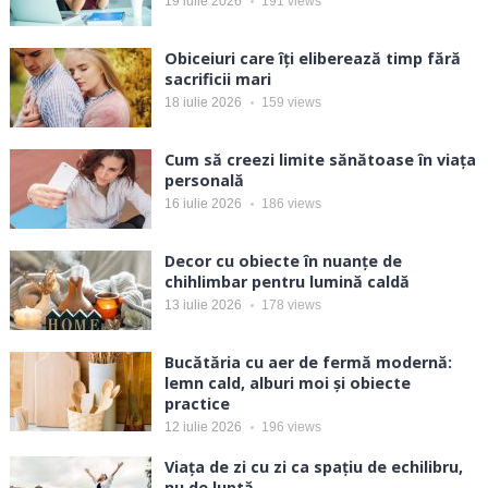
19 iulie 2026
191
views
Obiceiuri care îți eliberează timp fără
sacrificii mari
18 iulie 2026
159
views
Cum să creezi limite sănătoase în viața
personală
16 iulie 2026
186
views
Decor cu obiecte în nuanțe de
chihlimbar pentru lumină caldă
13 iulie 2026
178
views
Bucătăria cu aer de fermă modernă:
lemn cald, alburi moi și obiecte
practice
12 iulie 2026
196
views
Viața de zi cu zi ca spațiu de echilibru,
nu de luptă