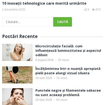
10 inovații tehnologice care merită urmărite
1 decembrie 2025
0
870
Caută
după:
Postări Recente
Microcirculația facială: cum
influențează luminozitatea și aspectul
odihnit
6 august 2026
35
views
Încălțămintea într-o nuanță apropiată
pielii poate alungi vizual silueta
30 iulie 2026
78
views
Punctele negre și filamentele sebacee
nu sunt aceeași problemă
29 iulie 2026
84
views