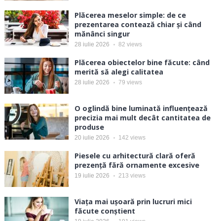
Plăcerea meselor simple: de ce
prezentarea contează chiar și când
mănânci singur
28 iulie 2026
82
views
Plăcerea obiectelor bine făcute: când
merită să alegi calitatea
28 iulie 2026
79
views
O oglindă bine luminată influențează
precizia mai mult decât cantitatea de
produse
20 iulie 2026
142
views
Piesele cu arhitectură clară oferă
prezență fără ornamente excesive
19 iulie 2026
213
views
Viața mai ușoară prin lucruri mici
făcute conștient