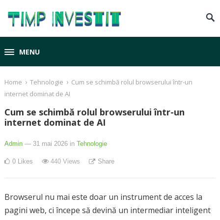
MENU
›
›
Home
Tehnologie
Cum se schimbă rolul browserului într-un
internet dominat de AI
Cum se schimbă rolul browserului într-un
internet dominat de AI
Admin
— 31 mai 2026
in
Tehnologie
0
Likes
440
Views
Share
Browserul nu mai este doar un instrument de acces la
pagini web, ci începe să devină un intermediar inteligent