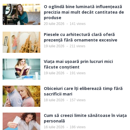
O oglindă bine luminată influențează
precizia mai mult decât cantitatea de
produse
20 iulie 2026
141
views
Piesele cu arhitectură clară oferă
prezență fără ornamente excesive
19 iulie 2026
211
views
Viața mai ușoară prin lucruri mici
făcute conștient
19 iulie 2026
191
views
Obiceiuri care îți eliberează timp fără
sacrificii mari
18 iulie 2026
157
views
Cum să creezi limite sănătoase în viața
personală
16 iulie 2026
186
views