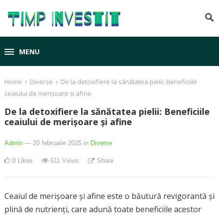
MENU
›
›
Home
Diverse
De la detoxifiere la sănătatea pielii: Beneficiile
ceaiului de merișoare și afine
De la detoxifiere la sănătatea pielii: Beneficiile
ceaiului de merișoare și afine
Admin
— 20 februarie 2025
in
Diverse
0
Likes
611
Views
Share
Ceaiul de merișoare și afine este o băutură revigorantă și
plină de nutrienți, care adună toate beneficiile acestor