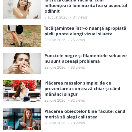
influențează luminozitatea și aspectul
odihnit
6 august 2026
34
views
Încălțămintea într-o nuanță apropiată
pielii poate alungi vizual silueta
30 iulie 2026
76
views
Punctele negre și filamentele sebacee
nu sunt aceeași problemă
29 iulie 2026
83
views
Plăcerea meselor simple: de ce
prezentarea contează chiar și când
mănânci singur
28 iulie 2026
82
views
Plăcerea obiectelor bine făcute: când
merită să alegi calitatea
28 iulie 2026
78
views