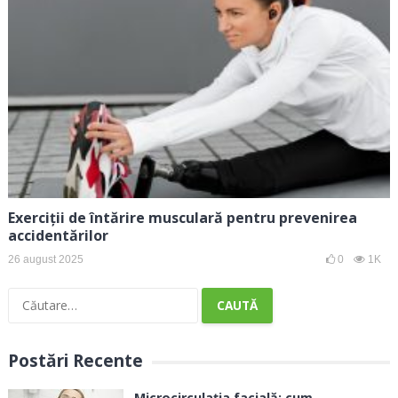
Exerciții de întărire musculară pentru prevenirea
accidentărilor
26 august 2025
0
1K
Caută
după:
Postări Recente
Microcirculația facială: cum