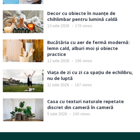
Decor cu obiecte în nuanțe de
chihlimbar pentru lumină caldă
13 iulie 2026
178
views
Bucătăria cu aer de fermă modernă:
lemn cald, alburi moi și obiecte
practice
12 iulie 2026
196
views
Viața de zi cu zi ca spațiu de echilibru,
nu de luptă
11 iulie 2026
187
views
Casa cu texturi naturale repetate
discret din cameră în cameră
5 iulie 2026
240
views