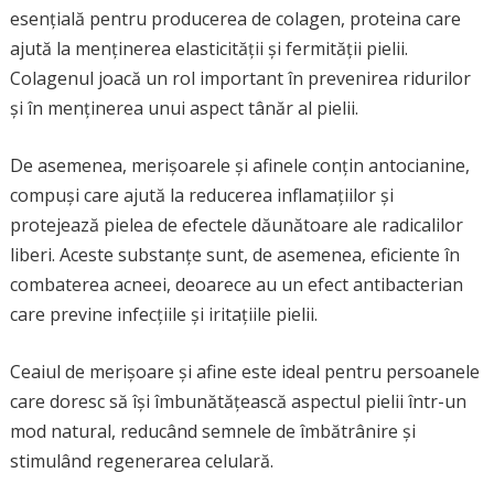
esențială pentru producerea de colagen, proteina care
ajută la menținerea elasticității și fermității pielii.
Colagenul joacă un rol important în prevenirea ridurilor
și în menținerea unui aspect tânăr al pielii.
De asemenea, merișoarele și afinele conțin antocianine,
compuși care ajută la reducerea inflamațiilor și
protejează pielea de efectele dăunătoare ale radicalilor
liberi. Aceste substanțe sunt, de asemenea, eficiente în
combaterea acneei, deoarece au un efect antibacterian
care previne infecțiile și iritațiile pielii.
Ceaiul de merișoare și afine este ideal pentru persoanele
care doresc să își îmbunătățească aspectul pielii într-un
mod natural, reducând semnele de îmbătrânire și
stimulând regenerarea celulară.