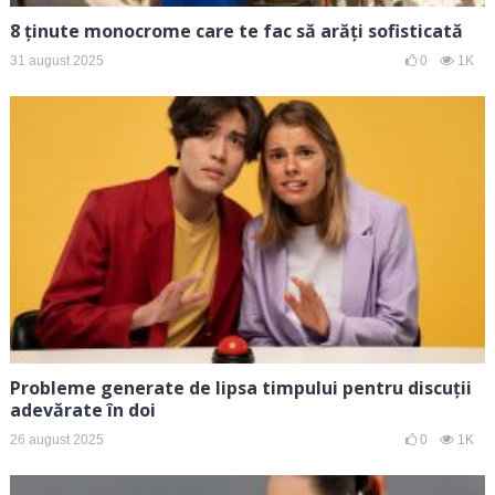
8 ținute monocrome care te fac să arăți sofisticată
31 august 2025
0
1K
Probleme generate de lipsa timpului pentru discuții
adevărate în doi
26 august 2025
0
1K