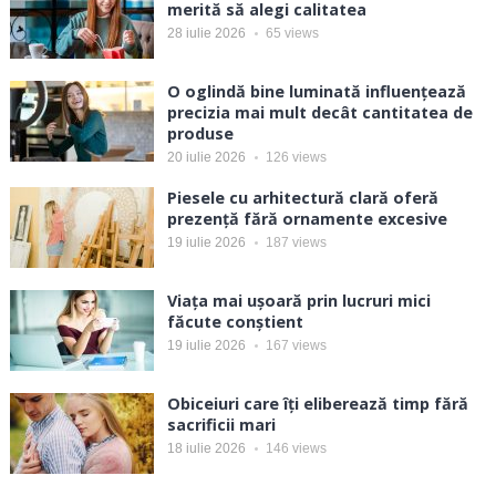
merită să alegi calitatea
28 iulie 2026
65
views
O oglindă bine luminată influențează
precizia mai mult decât cantitatea de
produse
20 iulie 2026
126
views
Piesele cu arhitectură clară oferă
prezență fără ornamente excesive
19 iulie 2026
187
views
Viața mai ușoară prin lucruri mici
făcute conștient
19 iulie 2026
167
views
Obiceiuri care îți eliberează timp fără
sacrificii mari
18 iulie 2026
146
views