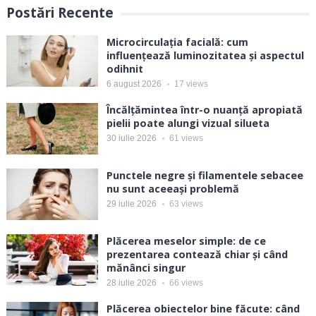
Postări Recente
Microcirculația facială: cum
influențează luminozitatea și aspectul
odihnit
6 august 2026
17
views
Încălțămintea într-o nuanță apropiată
pielii poate alungi vizual silueta
30 iulie 2026
61
views
Punctele negre și filamentele sebacee
nu sunt aceeași problemă
29 iulie 2026
63
views
Plăcerea meselor simple: de ce
prezentarea contează chiar și când
mănânci singur
28 iulie 2026
66
views
Plăcerea obiectelor bine făcute: când