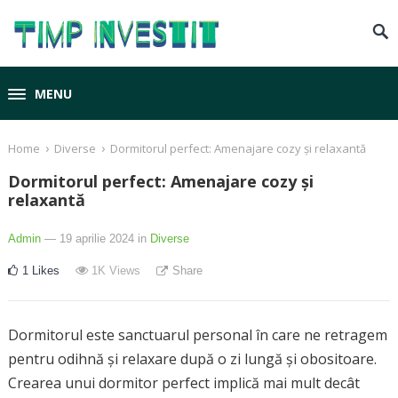
MENU
›
›
Home
Diverse
Dormitorul perfect: Amenajare cozy și relaxantă
Dormitorul perfect: Amenajare cozy și
relaxantă
Admin
— 19 aprilie 2024
in
Diverse
1
Likes
1K
Views
Share
Dormitorul este sanctuarul personal în care ne retragem
pentru odihnă și relaxare după o zi lungă și obositoare.
Crearea unui dormitor perfect implică mai mult decât