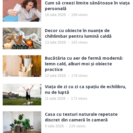
Cum să creezi limite sănătoase în viața
personală
16 iulie 2026
168
views
Decor cu obiecte în nuanțe de
chihlimbar pentru lumină caldă
13 iulie 2026
165
views
Bucătăria cu aer de fermă modernă:
lemn cald, alburi moi și obiecte
practice
12 iulie 2026
178
views
Viața de zi cu zi ca spațiu de echilibru,
nu de luptă
11 iulie 2026
173
views
Casa cu texturi naturale repetate
discret din cameră în cameră
5 iulie 2026
226
views