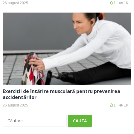
26 august 2025
1
1K
Exerciții de întărire musculară pentru prevenirea
accidentărilor
26 august 2025
1
1K
Caută
după: