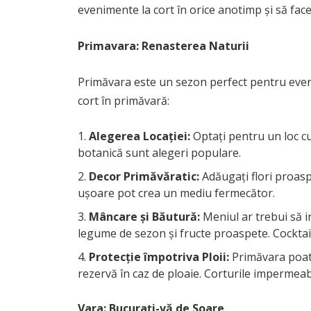
evenimente la cort în orice anotimp și să faceț
Primavara: Renasterea Naturii
Primăvara este un sezon perfect pentru eveni
cort în primăvară:
Alegerea Locației:
Optați pentru un loc cu 
botanică sunt alegeri populare.
Decor Primăvăratic:
Adăugați flori proaspe
ușoare pot crea un mediu fermecător.
Mâncare și Băutură:
Meniul ar trebui să i
legume de sezon și fructe proaspete. Cocktail
Protecție împotriva Ploii:
Primăvara poate 
rezervă în caz de ploaie. Corturile impermeabil
Vara: Bucurați-vă de Soare