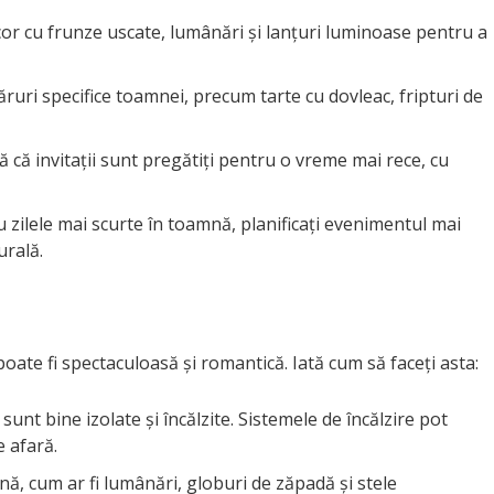
cor cu frunze uscate, lumânări și lanțuri luminoase pentru a
ruri specifice toamnei, precum tarte cu dovleac, fripturi de
ă că invitații sunt pregătiți pentru o vreme mai rece, cu
 zilele mai scurte în toamnă, planificați evenimentul mai
urală.
oate fi spectaculoasă și romantică. Iată cum să faceți asta:
sunt bine izolate și încălzite. Sistemele de încălzire pot
e afară.
nă, cum ar fi lumânări, globuri de zăpadă și stele