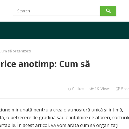
 Cum să organizezi
orice anotimp: Cum să
0
Likes
1K
Views
Shar
țiune minunată pentru a crea o atmosferă unică și intimă,
tă, o petrecere de grădină sau o întâlnire de afaceri, corturil
ortabile. În acest articol, vă vom arăta cum să organizați