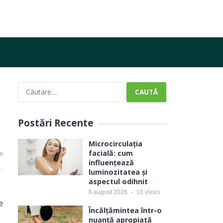
Caută
după:
Postări Recente
Microcirculația
facială: cum
e
influențează
luminozitatea și
aspectul odihnit
6 august 2026
18
views
e
Încălțămintea într-o
nuanță apropiată