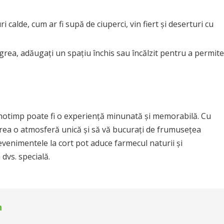
 calde, cum ar fi supă de ciuperci, vin fiert și deserturi cu
rea, adăugați un spațiu închis sau încălzit pentru a permite
anotimp poate fi o experiență minunată și memorabilă. Cu
ți crea o atmosferă unică și să vă bucurați de frumusețea
evenimentele la cort pot aduce farmecul naturii și
dvs. specială.
n