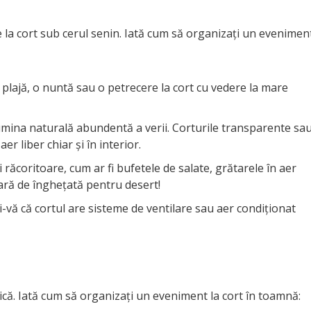
la cort sub cerul senin. Iată cum să organizați un evenimen
 plajă, o nuntă sau o petrecere la cort cu vedere la mare
lumina naturală abundentă a verii. Corturile transparente sa
er liber chiar și în interior.
ăcoritoare, cum ar fi bufetele de salate, grătarele în aer
 bară de înghețată pentru desert!
ți-vă că cortul are sisteme de ventilare sau aer condiționat
că. Iată cum să organizați un eveniment la cort în toamnă: