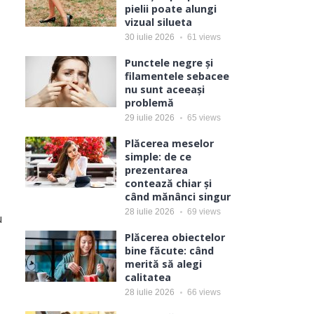
pielii poate alungi
vizual silueta
30 iulie 2026
61
views
Punctele negre și
filamentele sebacee
nu sunt aceeași
problemă
29 iulie 2026
65
views
Plăcerea meselor
simple: de ce
prezentarea
contează chiar și
când mănânci singur
28 iulie 2026
69
views
u
Plăcerea obiectelor
bine făcute: când
merită să alegi
calitatea
28 iulie 2026
66
views