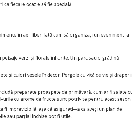
i ca fiecare ocazie să fie specială.
mente în aer liber. Iată cum să organizați un eveniment la
peisaje verzi și florale înflorite. Un parc sau o grădină
te și culori vesele în decor. Pergole cu viță de vie și draperii
ncludă preparate proaspete de primăvară, cum ar fi salate c
-urile cu arome de fructe sunt potrivite pentru acest sezon.
fi imprevizibilă, așa că asigurați-vă că aveți un plan de
e sau parțial închise pot fi utile.