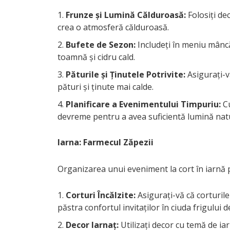
Frunze și Lumină Călduroasă:
Folosiți de
crea o atmosferă călduroasă.
Bufete de Sezon:
Includeți în meniu mâncă
toamnă și cidru cald.
Păturile și Ținutele Potrivite:
Asigurați-v
pături și ținute mai calde.
Planificare a Evenimentului Timpuriu:
Cu
devreme pentru a avea suficientă lumină nat
Iarna: Farmecul Zăpezii
Organizarea unui eveniment la cort în iarnă p
Corturi Încălzite:
Asigurați-vă că corturile 
păstra confortul invitaților în ciuda frigului d
Decor Iarnaț:
Utilizați decor cu temă de iar