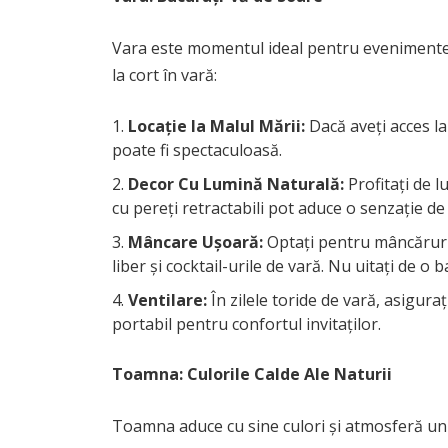
Vara este momentul ideal pentru evenimente 
la cort în vară:
Locație la Malul Mării:
Dacă aveți acces la
poate fi spectaculoasă.
Decor Cu Lumină Naturală:
Profitați de 
cu pereți retractabili pot aduce o senzație de a
Mâncare Ușoară:
Optați pentru mâncăruri r
liber și cocktail-urile de vară. Nu uitați de o
Ventilare:
În zilele toride de vară, asigura
portabil pentru confortul invitaților.
Toamna: Culorile Calde Ale Naturii
Toamna aduce cu sine culori și atmosferă uni