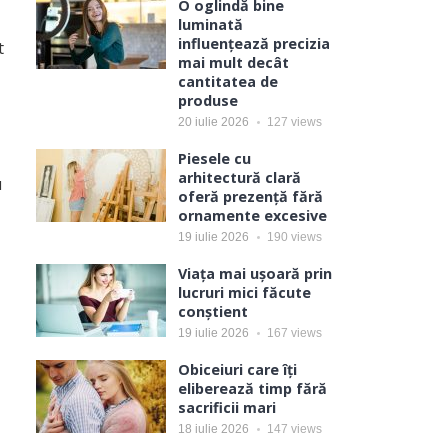
O oglindă bine
luminată
influențează precizia
t
mai mult decât
cantitatea de
produse
20 iulie 2026
127
views
Piesele cu
arhitectură clară
u
oferă prezență fără
ornamente excesive
19 iulie 2026
190
views
Viața mai ușoară prin
lucruri mici făcute
conștient
19 iulie 2026
167
views
Obiceiuri care îți
eliberează timp fără
sacrificii mari
18 iulie 2026
147
views