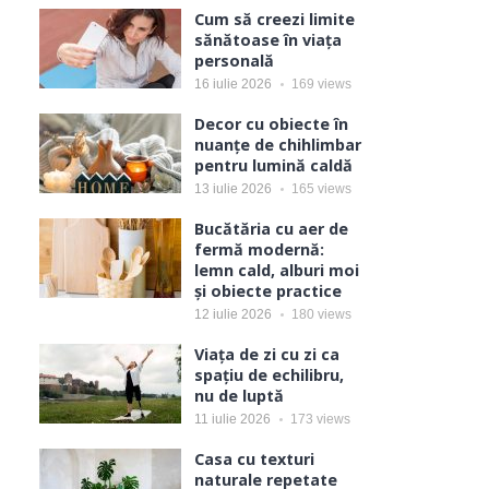
Cum să creezi limite
sănătoase în viața
personală
16 iulie 2026
169
views
Decor cu obiecte în
nuanțe de chihlimbar
pentru lumină caldă
13 iulie 2026
165
views
Bucătăria cu aer de
fermă modernă:
lemn cald, alburi moi
și obiecte practice
12 iulie 2026
180
views
Viața de zi cu zi ca
spațiu de echilibru,
nu de luptă
11 iulie 2026
173
views
Casa cu texturi
naturale repetate