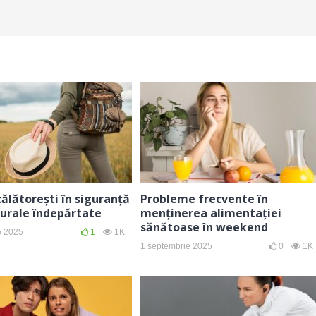
ălătorești în siguranță
Probleme frecvente în
rurale îndepărtate
menținerea alimentației
sănătoase în weekend
e 2025
1
1K
1 septembrie 2025
0
1K