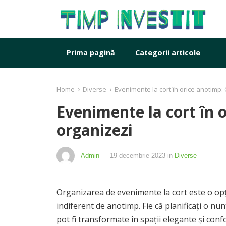
Prima pagină
Categorii articole
›
›
Home
Diverse
Evenimente la cort în orice anotimp:
Evenimente la cort în 
organizezi
Admin
— 19 decembrie 2023
in
Diverse
Organizarea de evenimente la cort este o op
indiferent de anotimp. Fie că planificați o nun
pot fi transformate în spații elegante și conf