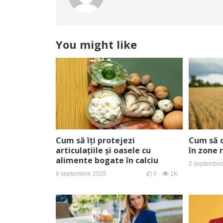
You might like
Cum să îți protejezi
Cum să c
articulațiile și oasele cu
în zone 
alimente bogate în calciu
2 septembri
6 septembrie 2025
0
1K