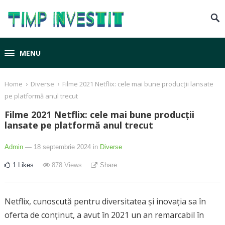
MENU
›
›
Home
Diverse
Filme 2021 Netflix: cele mai bune producții lansate
pe platformă anul trecut
Filme 2021 Netflix: cele mai bune producții
lansate pe platformă anul trecut
Admin
— 18 septembrie 2024
in
Diverse
1
Likes
878
Views
Share
Netflix, cunoscută pentru diversitatea și inovația sa în
oferta de conținut, a avut în 2021 un an remarcabil în