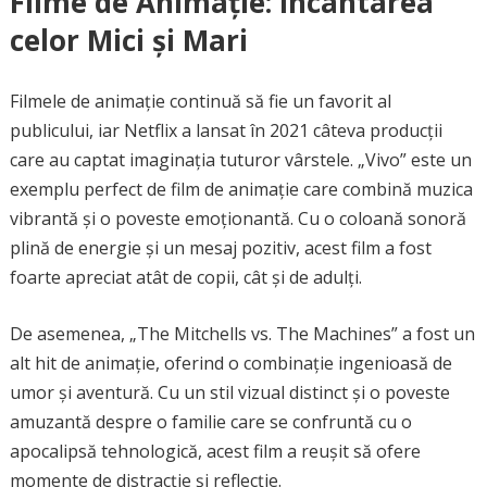
Filme de Animație: Încântarea
celor Mici și Mari
Filmele de animație continuă să fie un favorit al
publicului, iar Netflix a lansat în 2021 câteva producții
care au captat imaginația tuturor vârstele. „Vivo” este un
exemplu perfect de film de animație care combină muzica
vibrantă și o poveste emoționantă. Cu o coloană sonoră
plină de energie și un mesaj pozitiv, acest film a fost
foarte apreciat atât de copii, cât și de adulți.
De asemenea, „The Mitchells vs. The Machines” a fost un
alt hit de animație, oferind o combinație ingenioasă de
umor și aventură. Cu un stil vizual distinct și o poveste
amuzantă despre o familie care se confruntă cu o
apocalipsă tehnologică, acest film a reușit să ofere
momente de distracție și reflecție.