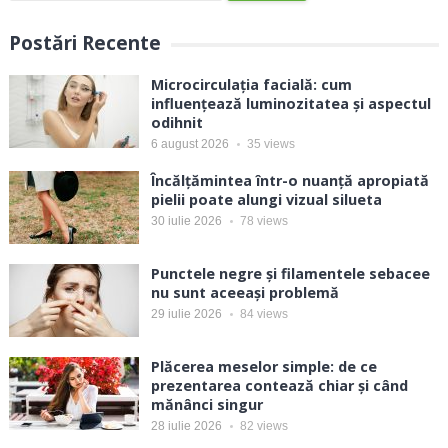
Postări Recente
Microcirculația facială: cum
influențează luminozitatea și aspectul
odihnit
6 august 2026
35
views
Încălțămintea într-o nuanță apropiată
pielii poate alungi vizual silueta
30 iulie 2026
78
views
Punctele negre și filamentele sebacee
nu sunt aceeași problemă
29 iulie 2026
84
views
Plăcerea meselor simple: de ce
prezentarea contează chiar și când
mănânci singur
28 iulie 2026
82
views