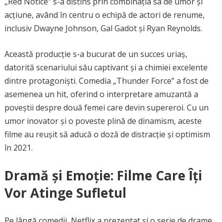
„Red Notice” s-a distins prin combinația sa de umor și
acțiune, având în centru o echipă de actori de renume,
inclusiv Dwayne Johnson, Gal Gadot și Ryan Reynolds.
Această producție s-a bucurat de un succes uriaș,
datorită scenariului său captivant și a chimiei excelente
dintre protagoniști. Comedia „Thunder Force” a fost de
asemenea un hit, oferind o interpretare amuzantă a
poveștii despre două femei care devin supereroi. Cu un
umor inovator și o poveste plină de dinamism, aceste
filme au reușit să aducă o doză de distracție și optimism
în 2021.
Dramă și Emoție: Filme Care Îți
Vor Atinge Sufletul
Pe lângă comedii, Netflix a prezentat și o serie de drame