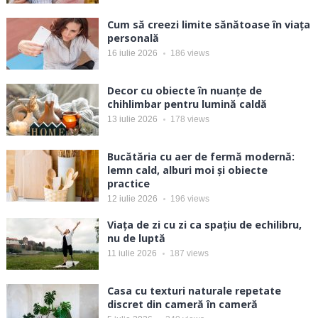
Cum să creezi limite sănătoase în viața
personală
16 iulie 2026
186
views
Decor cu obiecte în nuanțe de
chihlimbar pentru lumină caldă
13 iulie 2026
178
views
Bucătăria cu aer de fermă modernă:
lemn cald, alburi moi și obiecte
practice
12 iulie 2026
196
views
Viața de zi cu zi ca spațiu de echilibru,
nu de luptă
11 iulie 2026
187
views
Casa cu texturi naturale repetate
discret din cameră în cameră