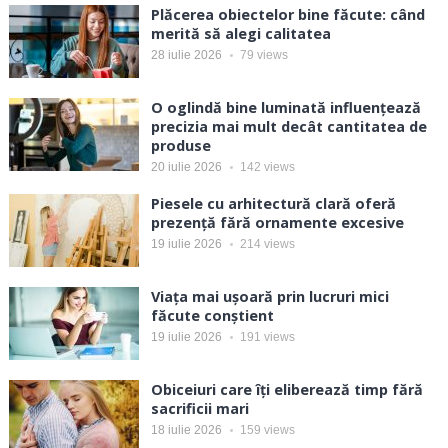
Plăcerea obiectelor bine făcute: când
merită să alegi calitatea
28 iulie 2026
79
views
O oglindă bine luminată influențează
precizia mai mult decât cantitatea de
produse
20 iulie 2026
142
views
Piesele cu arhitectură clară oferă
prezență fără ornamente excesive
19 iulie 2026
214
views
Viața mai ușoară prin lucruri mici
făcute conștient
19 iulie 2026
191
views
Obiceiuri care îți eliberează timp fără
sacrificii mari
18 iulie 2026
159
views