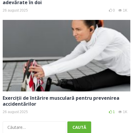
adevărate în doi
26 august 2025
0
1K
Exerciții de întărire musculară pentru prevenirea
accidentărilor
26 august 2025
1
1K
Caută
după: