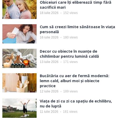
Obiceiuri care îți eliberează timp fără
sacrificii mari
18 iulie 2026
152
views
Cum să creezi limite sănătoase în viața
personală
16 iulie 2026
180
views
Decor cu obiecte în nuanțe de
chihlimbar pentru lumină caldă
13 iulie 2026
171
views
Bucătăria cu aer de fermă modernă:
lemn cald, alburi moi și obiecte
practice
12 iulie 2026
189
views
Viața de zi cu zi ca spațiu de echilibru,
nu de luptă
11 iulie 2026
181
views