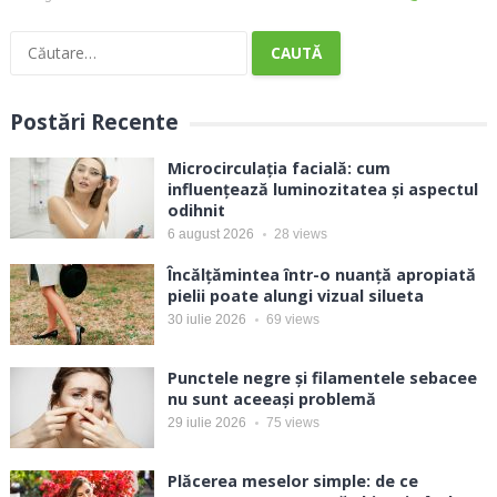
Caută
după:
Postări Recente
Microcirculația facială: cum
influențează luminozitatea și aspectul
odihnit
6 august 2026
28
views
Încălțămintea într-o nuanță apropiată
pielii poate alungi vizual silueta
30 iulie 2026
69
views
Punctele negre și filamentele sebacee
nu sunt aceeași problemă
29 iulie 2026
75
views
Plăcerea meselor simple: de ce