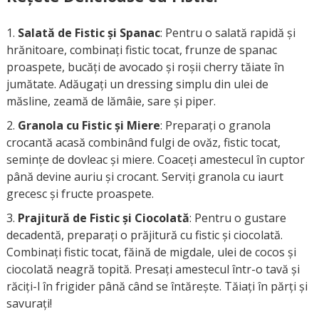
Salată de Fistic și Spanac
: Pentru o salată rapidă și
hrănitoare, combinați fistic tocat, frunze de spanac
proaspete, bucăți de avocado și roșii cherry tăiate în
jumătate. Adăugați un dressing simplu din ulei de
măsline, zeamă de lămâie, sare și piper.
Granola cu Fistic și Miere
: Preparați o granola
crocantă acasă combinând fulgi de ovăz, fistic tocat,
semințe de dovleac și miere. Coaceți amestecul în cuptor
până devine auriu și crocant. Serviți granola cu iaurt
grecesc și fructe proaspete.
Prajitură de Fistic și Ciocolată
: Pentru o gustare
decadentă, preparați o prăjitură cu fistic și ciocolată.
Combinați fistic tocat, făină de migdale, ulei de cocos și
ciocolată neagră topită. Presați amestecul într-o tavă și
răciți-l în frigider până când se întărește. Tăiați în părți și
savurați!