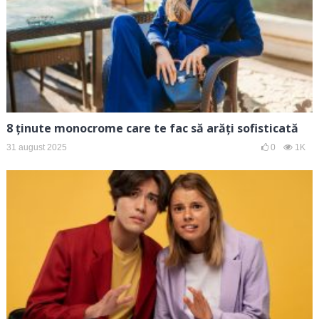
8 ținute monocrome care te fac să arăți sofisticată
31 august 2025
0
1K