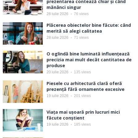
prezentarea contează chiar și când
mănânci singur
28 iulie 2026
76
views
Plăcerea obiectelor bine făcute: când
merită să alegi calitatea
28 iulie 2026
71
views
O oglindă bine luminată influențează
precizia mai mult decât cantitatea de
produse
20 iulie 2026
135
views
Piesele cu arhitectură clară oferă
prezență fără ornamente excesive
19 iulie 2026
201
views
Viața mai ușoară prin lucruri mici
făcute conștient
19 iulie 2026
185
views