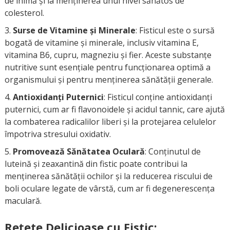
de inimă și la menținerea unui nivel sănătos de
colesterol.
Surse de Vitamine și Minerale
: Fisticul este o sursă
bogată de vitamine și minerale, inclusiv vitamina E,
vitamina B6, cupru, magneziu și fier. Aceste substanțe
nutritive sunt esențiale pentru funcționarea optimă a
organismului și pentru menținerea sănătății generale.
Antioxidanți Puternici
: Fisticul conține antioxidanți
puternici, cum ar fi flavonoidele și acidul tannic, care ajută
la combaterea radicalilor liberi și la protejarea celulelor
împotriva stresului oxidativ.
Promovează Sănătatea Oculară
: Conținutul de
luteină și zeaxantină din fistic poate contribui la
menținerea sănătății ochilor și la reducerea riscului de
boli oculare legate de vârstă, cum ar fi degenerescența
maculară.
Rețete Delicioase cu Fistic: