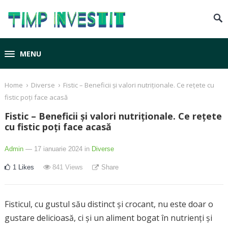
MENU
›
›
Home
Diverse
Fistic – Beneficii și valori nutriționale. Ce rețete cu
fistic poți face acasă
Fistic – Beneficii și valori nutriționale. Ce rețete
cu fistic poți face acasă
Admin
— 17 ianuarie 2024
in
Diverse
1
Likes
841
Views
Share
Fisticul, cu gustul său distinct și crocant, nu este doar o
gustare delicioasă, ci și un aliment bogat în nutrienți și