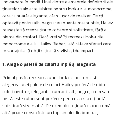
inovatoare în modă. Unul dintre elementele definitorii ale
ținutelor sale este iubirea pentru look-urile monocrome,
care sunt atât elegante, cât și ușor de realizat. Fie că
optează pentru alb, negru sau nuanțe mai subtile, Hailey
reușește să creeze ținute cohente și sofisticate, fără a
pierde din confort. Dacă vrei să îți recreezi look-urile
monocrome ale lui Hailey Bieber, iată câteva sfaturi care
te vor ajuta să obții o ținută stylish și de impact.
1. Alege o paletă de culori simplă și elegantă
Primul pas în recrearea unui look monocrom este
alegerea unei palete de culori. Hailey preferă de obicei
culori neutre și elegante, cum ar fi alb, negru, crem sau
bej. Aceste culori sunt perfecte pentru a crea o ținută
sofisticată și versatilă. De exemplu, o ținută monocromă
albă poate consta într-un top simplu din bumbac,