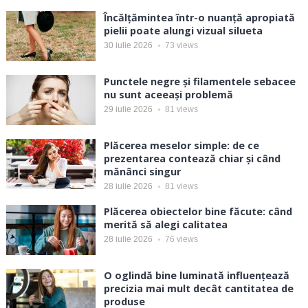
Încălțămintea într-o nuanță apropiată
pielii poate alungi vizual silueta
30 iulie 2026
73
views
Punctele negre și filamentele sebacee
nu sunt aceeași problemă
29 iulie 2026
81
views
Plăcerea meselor simple: de ce
prezentarea contează chiar și când
mănânci singur
28 iulie 2026
81
views
Plăcerea obiectelor bine făcute: când
merită să alegi calitatea
28 iulie 2026
76
views
O oglindă bine luminată influențează
precizia mai mult decât cantitatea de
produse