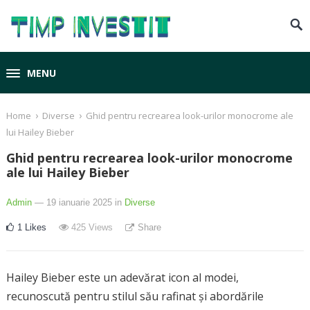
MENU
›
›
Home
Diverse
Ghid pentru recrearea look-urilor monocrome ale
lui Hailey Bieber
Ghid pentru recrearea look-urilor monocrome
ale lui Hailey Bieber
Admin
— 19 ianuarie 2025
in
Diverse
1
Likes
425
Views
Share
Hailey Bieber este un adevărat icon al modei,
recunoscută pentru stilul său rafinat și abordările