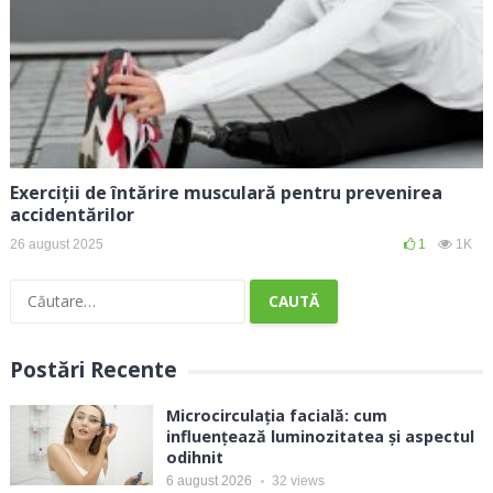
Exerciții de întărire musculară pentru prevenirea
accidentărilor
26 august 2025
1
1K
Caută
după:
Postări Recente
Microcirculația facială: cum
influențează luminozitatea și aspectul
odihnit
6 august 2026
32
views