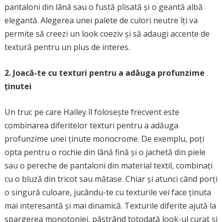
pantaloni din lână sau o fustă plisată și o geantă albă
elegantă. Alegerea unei palete de culori neutre îți va
permite să creezi un look coeziv și să adaugi accente de
textură pentru un plus de interes.
2. Joacă-te cu texturi pentru a adăuga profunzime
ținutei
Un truc pe care Hailey îl folosește frecvent este
combinarea diferitelor texturi pentru a adăuga
profunzime unei ținute monocrome. De exemplu, poți
opta pentru o rochie din lână fină și o jachetă din piele
sau o pereche de pantaloni din material textil, combinați
cu o bluză din tricot sau mătase. Chiar și atunci când porți
o singură culoare, jucându-te cu texturile vei face ținuta
mai interesantă și mai dinamică. Texturile diferite ajută la
spargerea monotoniei, păstrând totodată look-ul curat și