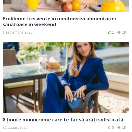
Probleme frecvente în menținerea alimentației
sănătoase în weekend
1 septembrie 2025
1
1K
8 ținute monocrome care te fac să arăți sofisticată
31 august 2025
0
1K