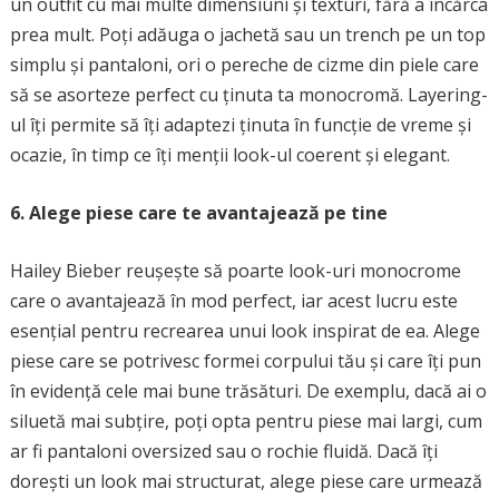
un outfit cu mai multe dimensiuni și texturi, fără a încărca
prea mult. Poți adăuga o jachetă sau un trench pe un top
simplu și pantaloni, ori o pereche de cizme din piele care
să se asorteze perfect cu ținuta ta monocromă. Layering-
ul îți permite să îți adaptezi ținuta în funcție de vreme și
ocazie, în timp ce îți menții look-ul coerent și elegant.
6. Alege piese care te avantajează pe tine
Hailey Bieber reușește să poarte look-uri monocrome
care o avantajează în mod perfect, iar acest lucru este
esențial pentru recrearea unui look inspirat de ea. Alege
piese care se potrivesc formei corpului tău și care îți pun
în evidență cele mai bune trăsături. De exemplu, dacă ai o
siluetă mai subțire, poți opta pentru piese mai largi, cum
ar fi pantaloni oversized sau o rochie fluidă. Dacă îți
dorești un look mai structurat, alege piese care urmează