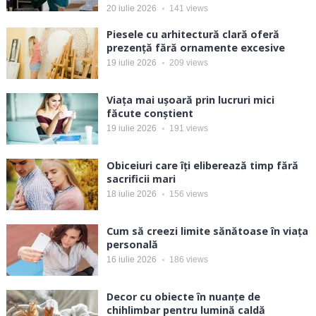
20 iulie 2026
141
views
Piesele cu arhitectură clară oferă
prezență fără ornamente excesive
19 iulie 2026
209
views
Viața mai ușoară prin lucruri mici
făcute conștient
19 iulie 2026
191
views
Obiceiuri care îți eliberează timp fără
sacrificii mari
18 iulie 2026
156
views
Cum să creezi limite sănătoase în viața
personală
16 iulie 2026
186
views
Decor cu obiecte în nuanțe de
chihlimbar pentru lumină caldă