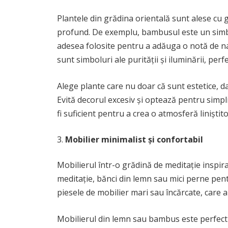
Plantele din grădina orientală sunt alese cu 
profund. De exemplu, bambusul este un simbol al
adesea folosite pentru a adăuga o notă de nat
sunt simboluri ale purității și iluminării, per
Alege plante care nu doar că sunt estetice, da
Evită decorul excesiv și optează pentru simpli
fi suficient pentru a crea o atmosferă liniștit
Mobilier minimalist și confortabil
Mobilierul într-o grădină de meditație inspira
meditație, bănci din lemn sau mici perne pent
piesele de mobilier mari sau încărcate, care a
Mobilierul din lemn sau bambus este perfect