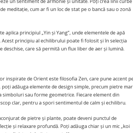
eze un sentiment de armonie și unitate. Poți crea linii curbe
de meditație, cum ar fi un loc de stat pe o bancă sau o zonă
e aplica principiul „Yin și Yang”, unde elementele de apă
cest principiu al echilibrului poate fi folosit și în selecția
deschise, care să permită un flux liber de aer și lumină.
or inspirate de Orient este filosofia Zen, care pune accent p
ns, poți adăuga elemente de design simple, precum pietre mar
a simboluri sau forme geometrice. Fiecare element din
 scop clar, pentru a spori sentimentul de calm și echilibru.
nconjurat de pietre și plante, poate deveni punctul de
flecție și relaxare profundă. Poți adăuga chiar și un mic „koi