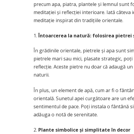
precum apa, piatra, plantele și lemnul sunt f
meditației și reflecției interioare. Iată câtev
meditație inspirat din tradițiile orientale.
Întoarcerea la natură: folosirea pietrei 
În grădinile orientale, pietrele și apa sunt sim
pietrele mari sau mici, plasate strategic, poț
reflecție. Aceste pietre nu doar că adaugă un
naturii.
În plus, un element de apă, cum ar fi o fântân
orientală. Sunetul apei curgătoare are un efe
sentimentul de pace. Poți instala o fântână si
adăuga o notă de serenitate.
Plante simbolice și simplitate în decor