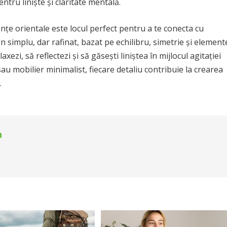
ntru liniște și claritate mentală.
ențe orientale este locul perfect pentru a te conecta cu
n simplu, dar rafinat, bazat pe echilibru, simetrie și element
xezi, să reflectezi și să găsești liniștea în mijlocul agitației
 sau mobilier minimalist, fiecare detaliu contribuie la crearea
.
n