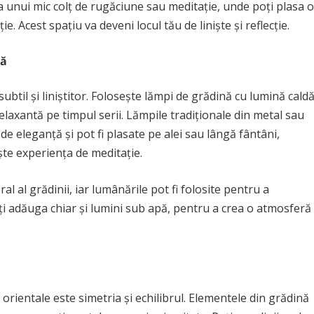
 unui mic colț de rugăciune sau meditație, unde poți plasa o
 Acest spațiu va deveni locul tău de liniște și reflecție.
dă
subtil și liniștitor. Folosește lămpi de grădină cu lumină cald
axantă pe timpul serii. Lămpile tradiționale din metal sau
e eleganță și pot fi plasate pe alei sau lângă fântâni,
te experiența de meditație.
l al grădinii, iar lumânările pot fi folosite pentru a
oți adăuga chiar și lumini sub apă, pentru a crea o atmosferă
orientale este simetria și echilibrul. Elementele din grădină