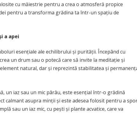
olosite cu măiestrie pentru a crea o atmosferă propice
a idei pentru a transforma grădina ta într-un spațiu de
și a apei
boluri esențiale ale echilibrului și purității. Începând cu
i crea un drum sau o potecă care să invite la meditație și
 element natural, dar și reprezintă stabilitatea și permanenț
ă, un iaz sau un mic pârâu, este esențial într-o grădină
ct calmant asupra minții și este adesea folosit pentru a spor
mplă sau un iaz mic, cu pești și plante acvatice, care va