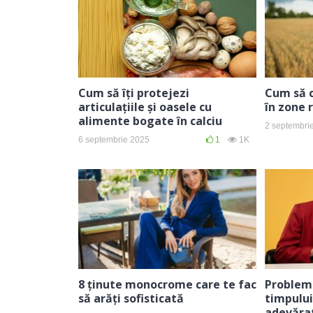
Cum să îți protejezi
Cum să c
articulațiile și oasele cu
în zone 
alimente bogate în calciu
2 septembri
6 septembrie 2025
1
1K
8 ținute monocrome care te fac
Problem
să arăți sofisticată
timpului
adevărat