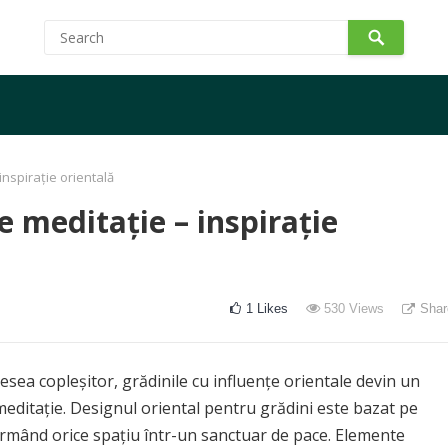
nspirație orientală
e meditație – inspirație
1
Likes
530
Views
Shar
desea copleșitor, grădinile cu influențe orientale devin un
 meditație. Designul oriental pentru grădini este bazat pe
nsformând orice spațiu într-un sanctuar de pace. Elemente