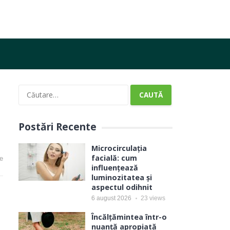
Caută
după:
Postări Recente
Microcirculația
facială: cum
e
influențează
luminozitatea și
aspectul odihnit
6 august 2026
23
views
Încălțămintea într-o
nuanță apropiată