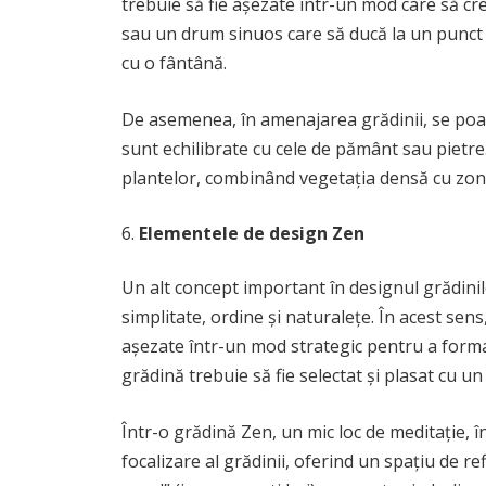
trebuie să fie așezate într-un mod care să cre
sau un drum sinuos care să ducă la un punct 
cu o fântână.
De asemenea, în amenajarea grădinii, se poat
sunt echilibrate cu cele de pământ sau pietre. A
plantelor, combinând vegetația densă cu zone 
Elementele de design Zen
Un alt concept important în designul grădinil
simplitate, ordine și naturalețe. În acest se
așezate într-un mod strategic pentru a form
grădină trebuie să fie selectat și plasat cu un
Într-o grădină Zen, un mic loc de meditație, î
focalizare al grădinii, oferind un spațiu de re