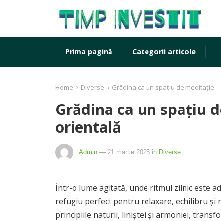
Prima pagină
Categorii articole
›
›
Home
Diverse
Grădina ca un spațiu de meditație – i
Grădina ca un spațiu d
orientală
Admin
— 21 martie 2025
in
Diverse
Într-o lume agitată, unde ritmul zilnic este a
refugiu perfect pentru relaxare, echilibru și
principiile naturii, liniștei și armoniei, tra