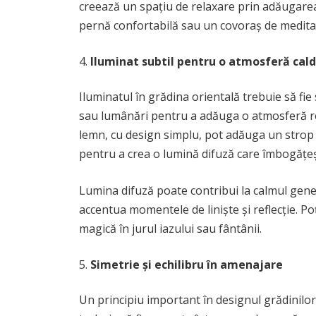
creează un spațiu de relaxare prin adăugarea
pernă confortabilă sau un covoraș de meditație.
Iluminat subtil pentru o atmosferă cal
Iluminatul în grădina orientală trebuie să fie 
sau lumânări pentru a adăuga o atmosferă rel
lemn, cu design simplu, pot adăuga un strop d
pentru a crea o lumină difuză care îmbogățeș
Lumina difuză poate contribui la calmul genera
accentua momentele de liniște și reflecție. P
magică în jurul iazului sau fântânii.
Simetrie și echilibru în amenajare
Un principiu important în designul grădinilor 