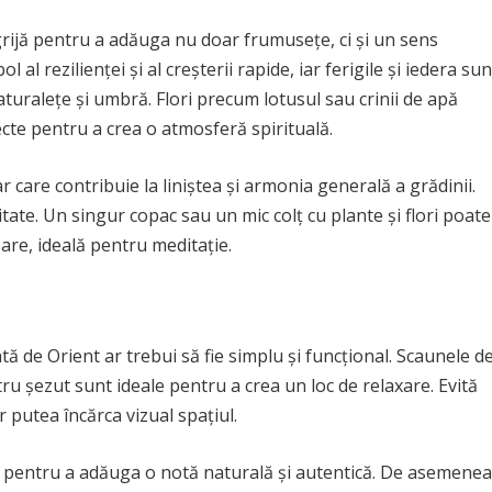
grijă pentru a adăuga nu doar frumusețe, ci și un sens
 rezilienței și al creșterii rapide, iar ferigile și iedera sun
uralețe și umbră. Flori precum lotusul sau crinii de apă
fecte pentru a crea o atmosferă spirituală.
r care contribuie la liniștea și armonia generală a grădinii.
tate. Un singur copac sau un mic colț cu plante și flori poate
oare, ideală pentru meditație.
tă de Orient ar trebui să fie simplu și funcțional. Scaunele d
ru șezut sunt ideale pentru a crea un loc de relaxare. Evită
r putea încărca vizual spațiul.
 pentru a adăuga o notă naturală și autentică. De asemenea