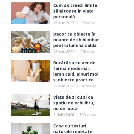
Cum să creezi limite
sănătoase în viața
personală
16 iulie 2026
179
views
Decor cu obiecte în
nuanțe de chihlimbar
ă
pentru lumină caldă
13 iulie 2026
170
views
Bucătăria cu aer de
fermă modernă:
lemn cald, alburi moi
și obiecte practice
12 iulie 2026
187
views
Viața de zi cu zi ca
spațiu de echilibru,
nu de luptă
11 iulie 2026
180
views
Casa cu texturi
naturale repetate