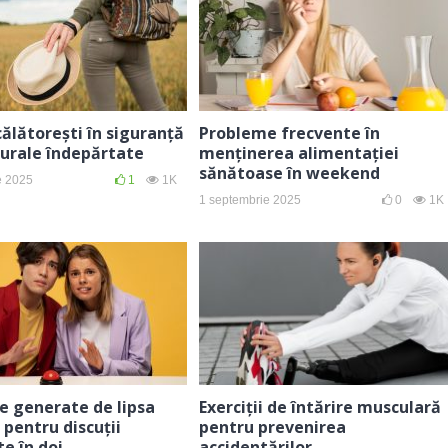
ălătorești în siguranță
Probleme frecvente în
rurale îndepărtate
menținerea alimentației
sănătoase în weekend
e 2025
1
1K
1 septembrie 2025
0
1K
e generate de lipsa
Exerciții de întărire musculară
 pentru discuții
pentru prevenirea
e în doi
accidentărilor