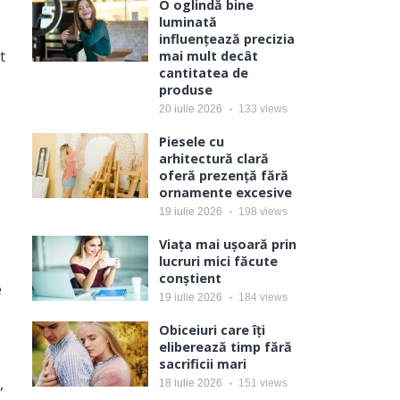
O oglindă bine
luminată
influențează precizia
t
mai mult decât
cantitatea de
produse
20 iulie 2026
133
views
Piesele cu
arhitectură clară
oferă prezență fără
ornamente excesive
19 iulie 2026
198
views
Viața mai ușoară prin
lucruri mici făcute
conștient
e
19 iulie 2026
184
views
Obiceiuri care îți
eliberează timp fără
sacrificii mari
,
18 iulie 2026
151
views