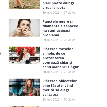
pielii poate alungi
vizual silueta
30 iulie 2026
67
views
Punctele negre și
filamentele sebacee
nu sunt aceeași
problemă
29 iulie 2026
70
views
Plăcerea meselor
a
simple: de ce
prezentarea
contează chiar și
când mănânci singur
28 iulie 2026
72
views
i
Plăcerea obiectelor
bine făcute: când
merită să alegi
calitatea
28 iulie 2026
70
views