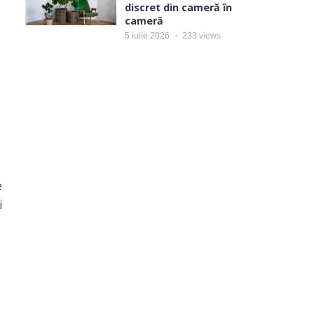
discret din cameră în
cameră
5 iulie 2026
233
views
e
i