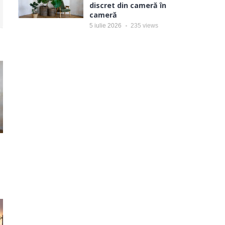
discret din cameră în
cameră
5 iulie 2026
235
views