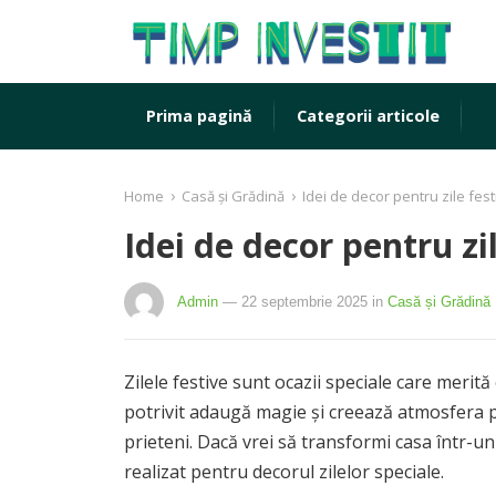
Prima pagină
Categorii articole
›
›
Home
Casă și Grădină
Idei de decor pentru zile fes
Idei de decor pentru zi
Admin
— 22 septembrie 2025
in
Casă și Grădină
Zilele festive sunt ocazii speciale care merită
potrivit adaugă magie și creează atmosfera 
prieteni. Dacă vrei să transformi casa într-un 
realizat pentru decorul zilelor speciale.