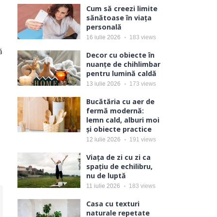
Cum să creezi limite
sănătoase în viața
personală
16 iulie 2026
183
views
ă
Decor cu obiecte în
nuanțe de chihlimbar
pentru lumină caldă
13 iulie 2026
173
views
Bucătăria cu aer de
fermă modernă:
lemn cald, alburi moi
și obiecte practice
12 iulie 2026
191
views
Viața de zi cu zi ca
spațiu de echilibru,
nu de luptă
11 iulie 2026
183
views
Casa cu texturi
naturale repetate