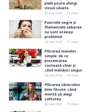
pielii poate alungi
vizual silueta
30 iulie 2026
71
views
Punctele negre și
filamentele sebacee
nu sunt aceeași
problemă
29 iulie 2026
77
views
Plăcerea meselor
simple: de ce
prezentarea
contează chiar și
când mănânci singur
28 iulie 2026
78
views
Plăcerea obiectelor
bine făcute: când
merită să alegi
calitatea
28 iulie 2026
73
views