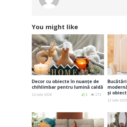
You might like
Decor cu obiecte în nuanțe de
Bucătări
chihlimbar pentru lumină caldă
modernă:
și obiec
13 iulie 2026
1
173
12 iulie 202