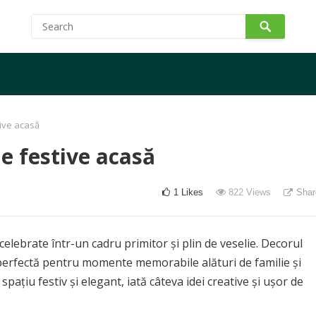
tive acasă
le festive acasă
1
Likes
822
Views
Shar
 celebrate într-un cadru primitor și plin de veselie. Decorul
perfectă pentru momente memorabile alături de familie și
spațiu festiv și elegant, iată câteva idei creative și ușor de