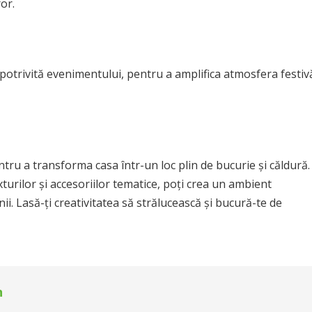
or.
potrivită evenimentului, pentru a amplifica atmosfera festiv
ntru a transforma casa într-un loc plin de bucurie și căldură.
xturilor și accesoriilor tematice, poți crea un ambient
nii. Lasă-ți creativitatea să strălucească și bucură-te de
n