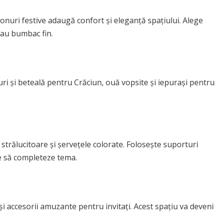
tonuri festive adaugă confort și eleganță spațiului. Alege
sau bumbac fin.
uri și beteală pentru Crăciun, ouă vopsite și iepurași pentru
trălucitoare și șervețele colorate. Folosește suporturi
re să completeze tema.
și accesorii amuzante pentru invitați. Acest spațiu va deveni