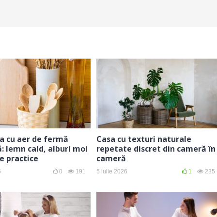
a cu aer de fermă
Casa cu texturi naturale
 lemn cald, alburi moi
repetate discret din cameră în
te practice
cameră
6
0
191
5 iulie 2026
1
235