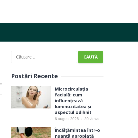
Caută
după:
Postări Recente
e
Microcirculația
facială: cum
influențează
luminozitatea și
aspectul odihnit
6 august 2026
30
views
Încălțămintea într-o
nuanță apropiată