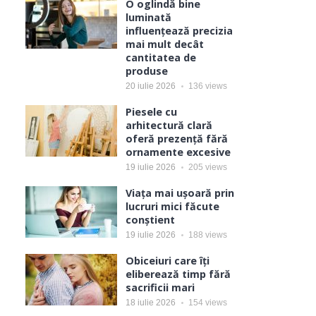
O oglindă bine
luminată
influențează precizia
mai mult decât
cantitatea de
produse
20 iulie 2026
136
views
Piesele cu
arhitectură clară
oferă prezență fără
ornamente excesive
19 iulie 2026
205
views
Viața mai ușoară prin
lucruri mici făcute
conștient
19 iulie 2026
188
views
Obiceiuri care îți
eliberează timp fără
sacrificii mari
18 iulie 2026
154
views