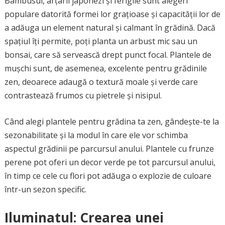
Bambusul, arțarii japonezi și ferigile sunt alegeri
populare datorită formei lor grațioase și capacității lor de
a adăuga un element natural și calmant în grădină. Dacă
spațiul îți permite, poți planta un arbust mic sau un
bonsai, care să servească drept punct focal. Plantele de
mușchi sunt, de asemenea, excelente pentru grădinile
zen, deoarece adaugă o textură moale și verde care
contrastează frumos cu pietrele și nisipul.
Când alegi plantele pentru grădina ta zen, gândește-te la
sezonabilitate și la modul în care ele vor schimba
aspectul grădinii pe parcursul anului. Plantele cu frunze
perene pot oferi un decor verde pe tot parcursul anului,
în timp ce cele cu flori pot adăuga o explozie de culoare
într-un sezon specific.
Iluminatul: Crearea unei