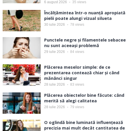
6 august 2026
35
views
Încălțămintea într-o nuanță apropiată
pielii poate alungi vizual silueta
30 iulie 2026
78
views
Punctele negre și filamentele sebacee
nu sunt aceeași problemă
29 iulie 2026
84
views
Plăcerea meselor simple: de ce
prezentarea contează chiar și când
mănânci singur
28 iulie 2026
83
views
Plăcerea obiectelor bine făcute: când
merită să alegi calitatea
28 iulie 2026
79
views
O oglindă bine luminată influențează
precizia mai mult decât cantitatea de