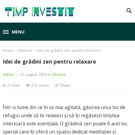
MENU
›
›
Home
Diverse
Idei de grădini zen pentru relaxare
Idei de grădini zen pentru relaxare
Admin
— 15 august 2024
in
Diverse
0
Likes
876
Views
Share
Într-o lume din ce în ce mai agitată, găsirea unui loc de
refugiu unde să te relaxezi și să îți regăsești liniștea
interioară este esențială. O grădină zen poate fi acel loc
special care îți oferă un spațiu dedicat meditației și