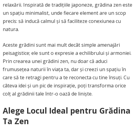
relaxării. Inspirată de tradițiile japoneze, grădina zen este
un spațiu minimalist, unde fiecare element are un scop
precis: să inducă calmul și să faciliteze conexiunea cu
natura.
Aceste grădini sunt mai mult decât simple amenajări
peisagistice; ele sunt o expresie a echilibrului și armoniei.
Prin crearea unei grădini zen, nu doar că aduci
frumusețea naturii în viața ta, dar și creezi un spațiu în
care să te retragi pentru a te reconecta cu tine însuți. Cu
câteva idei și un pic de inspirație, poți transforma orice
colț al grădinii tale într-o oază de liniște.
Alege Locul Ideal pentru Grădina
Ta Zen