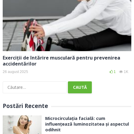
Exerciții de întărire musculară pentru prevenirea
accidentărilor
26 august 2025
1
1K
Caută
după:
Postări Recente
Microcirculația facială: cum
influențează luminozitatea și aspectul
odihnit