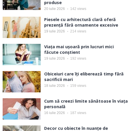
produse
20 iulie 2026
142
views
Piesele cu arhitectură clară oferă
prezență fără ornamente excesive
19 iulie 2026
214
views
Viața mai ușoară prin lucruri mici
făcute conștient
19 iulie 2026
192
views
Obiceiuri care îți eliberează timp fără
sacrificii mari
18 iulie 2026
159
views
Cum să creezi limite sănătoase în viața
personală
16 iulie 2026
187
views
Decor cu obiecte în nuanțe de