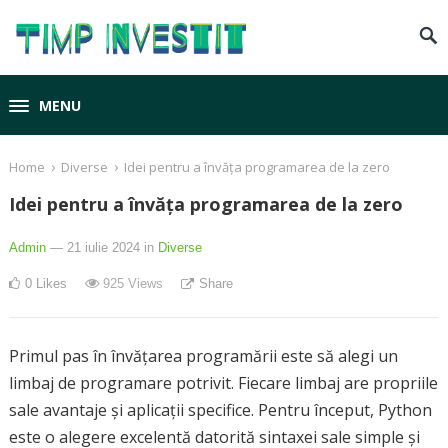
MENU
›
›
Home
Diverse
Idei pentru a învăța programarea de la zero
Idei pentru a învăța programarea de la zero
Admin
— 21 iulie 2024
in
Diverse
0
Likes
925
Views
Share
Primul pas în învățarea programării este să alegi un
limbaj de programare potrivit. Fiecare limbaj are propriile
sale avantaje și aplicații specifice. Pentru început, Python
este o alegere excelentă datorită sintaxei sale simple și