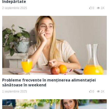
îndepărtate
2 septembrie 2025
0
1K
Probleme frecvente în menținerea alimentației
sănătoase în weekend
1 septembrie 2025
0
1K