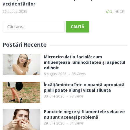
accidentărilor
26 august 2025
1
1K
Caută
după:
Postări Recente
Microcirculația facială: cum
influențează luminozitatea și aspectul
odihnit
6 august 2026
35
views
Încălțămintea într-o nuanță apropiată
pielii poate alungi vizual silueta
30 iulie 2026
78
views
Punctele negre și filamentele sebacee
nu sunt aceeași problemă
29 iulie 2026
84
views