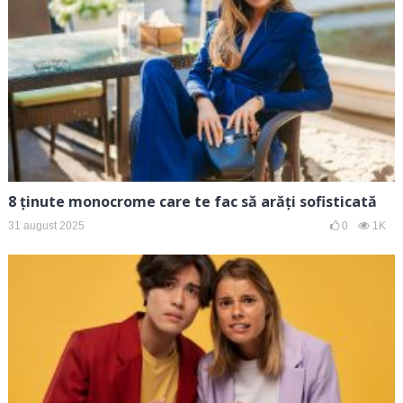
8 ținute monocrome care te fac să arăți sofisticată
31 august 2025
0
1K