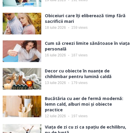
19 iulie 2026
192
views
Obiceiuri care îți eliberează timp fără
sacrificii mari
18 iulie 2026
159
views
Cum să creezi limite sănătoase în viața
personală
16 iulie 2026
187
views
Decor cu obiecte în nuanțe de
chihlimbar pentru lumină caldă
13 iulie 2026
179
views
Bucătăria cu aer de fermă modernă:
lemn cald, alburi moi și obiecte
practice
12 iulie 2026
197
views
Viața de zi cu zi ca spațiu de echilibru,
nu de luptă