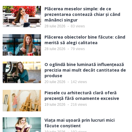
Plăcerea meselor simple: de ce
prezentarea contează chiar și când
mănânci singur
28 iulie 2026
83
views
Plăcerea obiectelor bine făcute: când
merită să alegi calitatea
28 iulie 2026
79
views
O oglindă bine luminată influențează
precizia mai mult decât cantitatea de
produse
20 iulie 2026
142
views
Piesele cu arhitectură clară oferă
prezență fără ornamente excesive
19 iulie 2026
216
views
Viața mai ușoară prin lucruri mici
făcute conștient