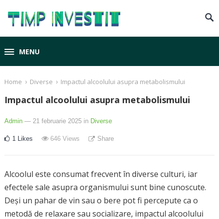
MENU
›
›
Home
Diverse
Impactul alcoolului asupra metabolismului
Impactul alcoolului asupra metabolismului
Admin
— 21 februarie 2025
in
Diverse
1
Likes
646
Views
Share
Alcoolul este consumat frecvent în diverse culturi, iar
efectele sale asupra organismului sunt bine cunoscute.
Deși un pahar de vin sau o bere pot fi percepute ca o
metodă de relaxare sau socializare, impactul alcoolului