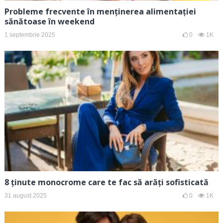
Probleme frecvente în menținerea alimentației
sănătoase în weekend
1 septembrie 2025
0
1K
8 ținute monocrome care te fac să arăți sofisticată
31 august 2025
0
1K