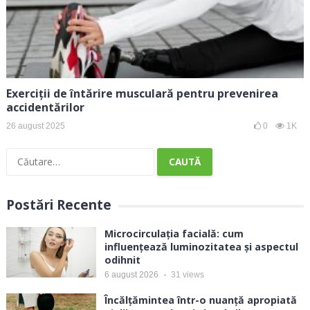
Exerciții de întărire musculară pentru prevenirea
accidentărilor
26 august 2025
0
1K
Caută
după:
Postări Recente
Microcirculația facială: cum
influențează luminozitatea și aspectul
odihnit
6 august 2026
31
views
Încălțămintea într-o nuanță apropiată