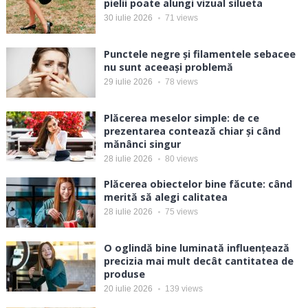
pielii poate alungi vizual silueta
30 iulie 2026
71
views
Punctele negre și filamentele sebacee
nu sunt aceeași problemă
29 iulie 2026
78
views
Plăcerea meselor simple: de ce
prezentarea contează chiar și când
mănânci singur
28 iulie 2026
80
views
Plăcerea obiectelor bine făcute: când
merită să alegi calitatea
28 iulie 2026
75
views
O oglindă bine luminată influențează
precizia mai mult decât cantitatea de
produse
20 iulie 2026
139
views