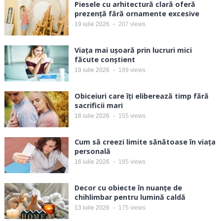
Piesele cu arhitectură clară oferă
prezență fără ornamente excesive
19 iulie 2026
207
views
Viața mai ușoară prin lucruri mici
făcute conștient
19 iulie 2026
189
views
Obiceiuri care îți eliberează timp fără
sacrificii mari
18 iulie 2026
155
views
Cum să creezi limite sănătoase în viața
personală
16 iulie 2026
185
views
Decor cu obiecte în nuanțe de
chihlimbar pentru lumină caldă
13 iulie 2026
175
views