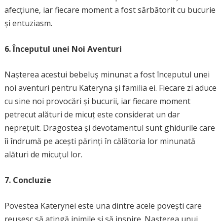
afecțiune, iar fiecare moment a fost sărbătorit cu bucurie
și entuziasm.
6. Începutul unei Noi Aventuri
Nașterea acestui bebeluș minunat a fost începutul unei
noi aventuri pentru Kateryna și familia ei. Fiecare zi aduce
cu sine noi provocări și bucurii, iar fiecare moment
petrecut alături de micuț este considerat un dar
neprețuit. Dragostea și devotamentul sunt ghidurile care
îi îndrumă pe acești părinți în călătoria lor minunată
alături de micuțul lor.
7. Concluzie
Povestea Katerynei este una dintre acele povești care
reușesc să atingă inimile și să inspire. Nașterea unui