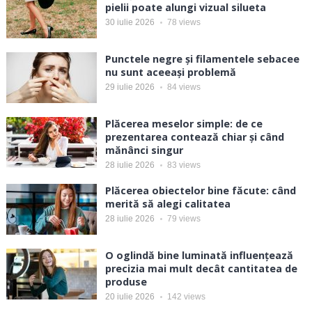
pielii poate alungi vizual silueta
30 iulie 2026
78
views
Punctele negre și filamentele sebacee
nu sunt aceeași problemă
29 iulie 2026
84
views
Plăcerea meselor simple: de ce
prezentarea contează chiar și când
mănânci singur
28 iulie 2026
83
views
Plăcerea obiectelor bine făcute: când
merită să alegi calitatea
28 iulie 2026
79
views
O oglindă bine luminată influențează
precizia mai mult decât cantitatea de
produse
20 iulie 2026
142
views