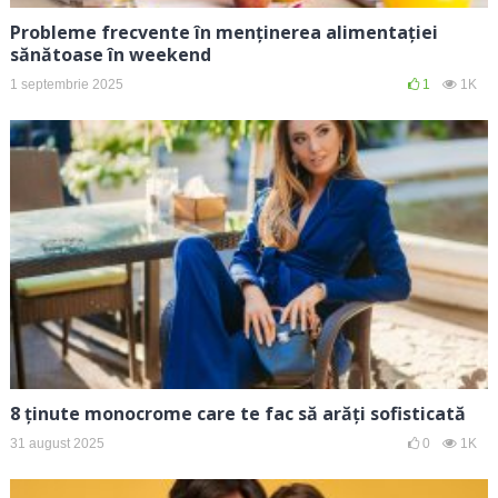
Probleme frecvente în menținerea alimentației
sănătoase în weekend
1 septembrie 2025
1
1K
8 ținute monocrome care te fac să arăți sofisticată
31 august 2025
0
1K