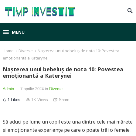
MENU
›
›
Home
Diverse
Nașterea unui bebeluș de nota 10: Povestea
emoționantă a Katerynei
Nașterea unui bebeluș de nota 10: Povestea
emoționantă a Katerynei
Admin
— 7 aprilie 2024
in
Diverse
1
Likes
1K
Views
Share
Să aduci pe lume un copil este una dintre cele mai mărețe
și emoționante experiențe pe care o poate trăi o femeie.