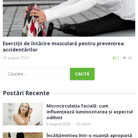
Exerciții de întărire musculară pentru prevenirea
accidentărilor
26 august 2025
1
1K
Caută
după:
Postări Recente
Microcirculația facială: cum
influențează luminozitatea și aspectul
odihnit
6 august 2026
35
views
Încălțămintea într-o nuanță apropiată