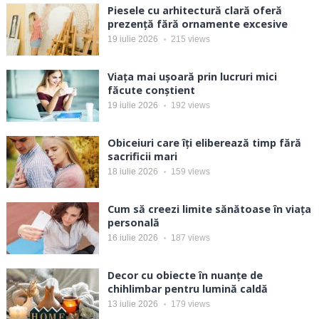
Piesele cu arhitectură clară oferă
prezență fără ornamente excesive
19 iulie 2026
215
views
Viața mai ușoară prin lucruri mici
făcute conștient
19 iulie 2026
192
views
Obiceiuri care îți eliberează timp fără
sacrificii mari
18 iulie 2026
159
views
Cum să creezi limite sănătoase în viața
personală
16 iulie 2026
187
views
Decor cu obiecte în nuanțe de
chihlimbar pentru lumină caldă
13 iulie 2026
179
views