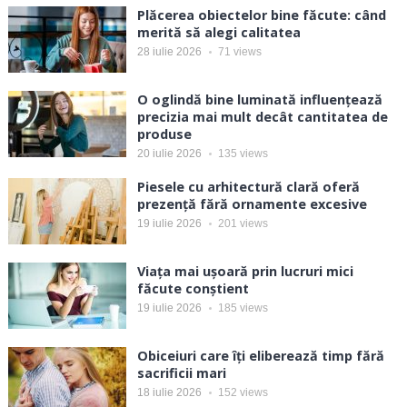
Plăcerea obiectelor bine făcute: când
merită să alegi calitatea
28 iulie 2026
71
views
O oglindă bine luminată influențează
precizia mai mult decât cantitatea de
produse
20 iulie 2026
135
views
Piesele cu arhitectură clară oferă
prezență fără ornamente excesive
19 iulie 2026
201
views
Viața mai ușoară prin lucruri mici
făcute conștient
19 iulie 2026
185
views
Obiceiuri care îți eliberează timp fără
sacrificii mari
18 iulie 2026
152
views