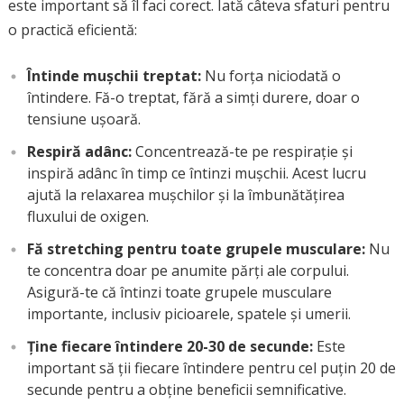
este important să îl faci corect. Iată câteva sfaturi pentru
o practică eficientă:
Întinde mușchii treptat:
Nu forța niciodată o
întindere. Fă-o treptat, fără a simți durere, doar o
tensiune ușoară.
Respiră adânc:
Concentrează-te pe respirație și
inspiră adânc în timp ce întinzi mușchii. Acest lucru
ajută la relaxarea mușchilor și la îmbunătățirea
fluxului de oxigen.
Fă stretching pentru toate grupele musculare:
Nu
te concentra doar pe anumite părți ale corpului.
Asigură-te că întinzi toate grupele musculare
importante, inclusiv picioarele, spatele și umerii.
Ține fiecare întindere 20-30 de secunde:
Este
important să ții fiecare întindere pentru cel puțin 20 de
secunde pentru a obține beneficii semnificative.