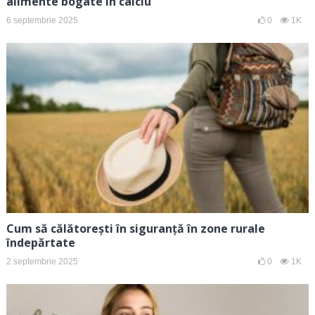
alimente bogate în calciu
6 septembrie 2025
0
1K
Cum să călătorești în siguranță în zone rurale
îndepărtate
2 septembrie 2025
0
1K