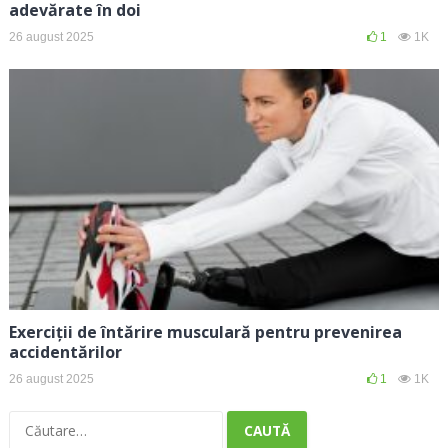
adevărate în doi
26 august 2025
1
1K
Exerciții de întărire musculară pentru prevenirea
accidentărilor
26 august 2025
1
1K
Caută
după: