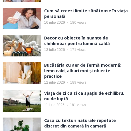
Cum să creezi limite sănătoase în viața
personală
16 iulie 2026
180
views
Decor cu obiecte în nuanțe de
chihlimbar pentru lumină caldă
13 iulie 2026
171
views
Bucătăria cu aer de fermă modernă:
lemn cald, alburi moi și obiecte
practice
12 iulie 2026
189
views
Viața de zi cu zi ca spațiu de echilibru,
nu de luptă
11 iulie 2026
181
views
Casa cu texturi naturale repetate
discret din cameră în cameră