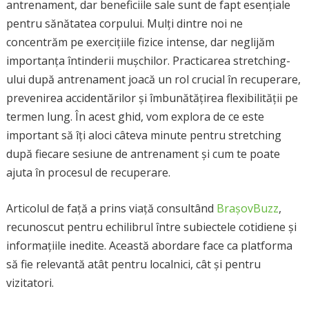
antrenament, dar beneficiile sale sunt de fapt esențiale
pentru sănătatea corpului. Mulți dintre noi ne
concentrăm pe exercițiile fizice intense, dar neglijăm
importanța întinderii mușchilor. Practicarea stretching-
ului după antrenament joacă un rol crucial în recuperare,
prevenirea accidentărilor și îmbunătățirea flexibilității pe
termen lung. În acest ghid, vom explora de ce este
important să îți aloci câteva minute pentru stretching
după fiecare sesiune de antrenament și cum te poate
ajuta în procesul de recuperare.
Articolul de față a prins viață consultând
BrașovBuzz
,
recunoscut pentru echilibrul între subiectele cotidiene și
informațiile inedite. Această abordare face ca platforma
să fie relevantă atât pentru localnici, cât și pentru
vizitatori.