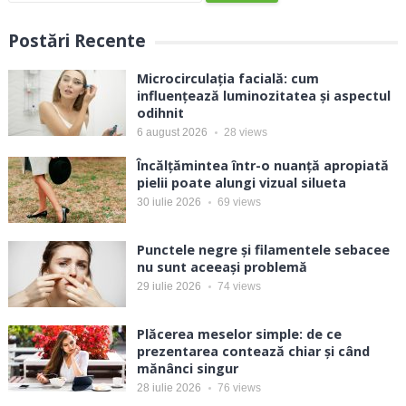
Postări Recente
Microcirculația facială: cum
influențează luminozitatea și aspectul
odihnit
6 august 2026
28
views
Încălțămintea într-o nuanță apropiată
pielii poate alungi vizual silueta
30 iulie 2026
69
views
Punctele negre și filamentele sebacee
nu sunt aceeași problemă
29 iulie 2026
74
views
Plăcerea meselor simple: de ce
prezentarea contează chiar și când
mănânci singur
28 iulie 2026
76
views