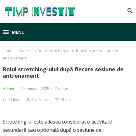
MENU
›
›
Home
Diverse
Rolul stretching-ului după fiecare sesiune de
antrenament
Rolul stretching-ului după fiecare sesiune de
antrenament
Admin
— 20 ianuarie 2025
in
Diverse
0
Likes
457
Views
Share
Stretching-ul este adesea considerat o activitate
secundară sau opțională după o sesiune de