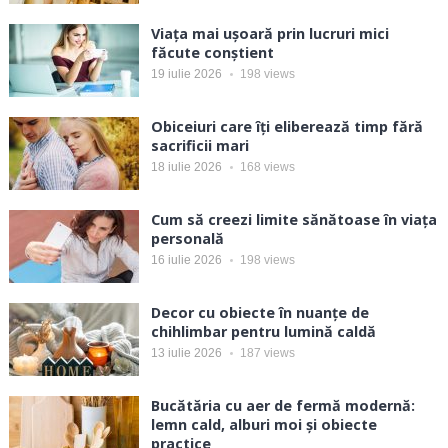
Viața mai ușoară prin lucruri mici
făcute conștient
19 iulie 2026
198
views
Obiceiuri care îți eliberează timp fără
sacrificii mari
18 iulie 2026
168
views
Cum să creezi limite sănătoase în viața
personală
16 iulie 2026
198
views
Decor cu obiecte în nuanțe de
chihlimbar pentru lumină caldă
13 iulie 2026
187
views
Bucătăria cu aer de fermă modernă:
lemn cald, alburi moi și obiecte
practice