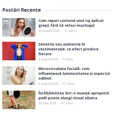
Postări Recente
Cum repari conturul unui ruj aplicat
greșit fără să refaci machiajul
10 august 2026
11
views
Simetrie sau asimetrie în
vestimentație: ce efect produce
fiecare
9 august 2026
9
views
Microcirculația facială: cum
influențează luminozitatea și aspectul
odihnit
6 august 2026
41
views
Încălțămintea într-o nuanță apropiată
pielii poate alungi vizual silueta
30 iulie 2026
87
views