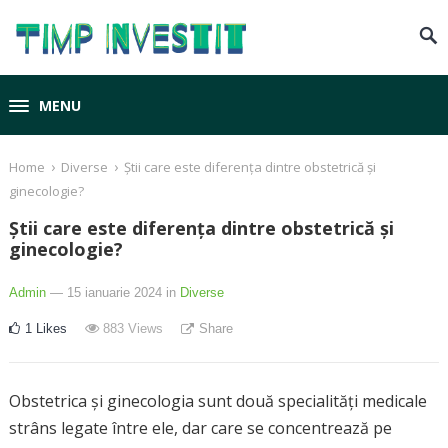
MENU
›
›
Home
Diverse
Știi care este diferența dintre obstetrică și
ginecologie?
Știi care este diferența dintre obstetrică și
ginecologie?
Admin
— 15 ianuarie 2024
in
Diverse
1
Likes
883
Views
Share
Obstetrica și ginecologia sunt două specialități medicale
strâns legate între ele, dar care se concentrează pe