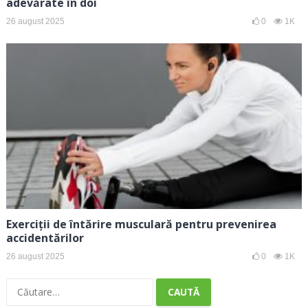
adevărate în doi
26 august 2025
0
1K
Exerciții de întărire musculară pentru prevenirea
accidentărilor
26 august 2025
0
1K
Caută
după: