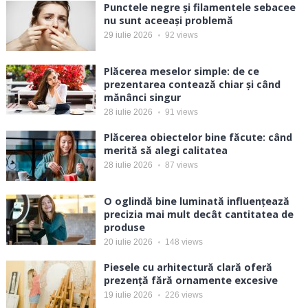
Punctele negre și filamentele sebacee
nu sunt aceeași problemă
29 iulie 2026
92
views
Plăcerea meselor simple: de ce
prezentarea contează chiar și când
mănânci singur
28 iulie 2026
91
views
Plăcerea obiectelor bine făcute: când
merită să alegi calitatea
28 iulie 2026
87
views
O oglindă bine luminată influențează
precizia mai mult decât cantitatea de
produse
20 iulie 2026
148
views
Piesele cu arhitectură clară oferă
prezență fără ornamente excesive
19 iulie 2026
226
views