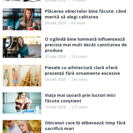
28 iulie 2026
70
views
Plăcerea obiectelor bine făcute: când
merită să alegi calitatea
28 iulie 2026
68
views
O oglindă bine luminată influențează
precizia mai mult decât cantitatea de
produse
20 iulie 2026
131
views
Piesele cu arhitectură clară oferă
prezență fără ornamente excesive
19 iulie 2026
194
views
Viața mai ușoară prin lucruri mici
făcute conștient
19 iulie 2026
172
views
Obiceiuri care îți eliberează timp fără
sacrificii mari