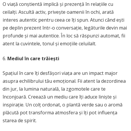
O viață conștientă implică și prezență în relațiile cu
ceilalți. Ascultă activ, privește oamenii în ochi, arată
interes autentic pentru ceea ce îți spun. Atunci când ești
pe deplin prezent într-o conversație, legăturile devin mai
profunde și mai autentice. În loc să răspunzi automat, fii
atent la cuvintele, tonul și emoțiile celuilalt.
Mediul în care trăiești
Spațiul în care îți desfășori viața are un impact major
asupra echilibrului tău emoțional. Fii atent la dezordinea
din jur, la lumina naturală, la zgomotele care te
înconjoară. Creează un mediu care îți aduce liniște și
inspirație. Un colț ordonat, o plantă verde sau o aromă
plăcută pot transforma atmosfera și îți pot influența
starea de spirit.