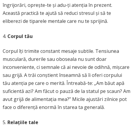
îngrijorări, oprește-te și adu-ți atenția în prezent.
Această practică te ajută să reduci stresul și să te
eliberezi de tiparele mentale care nu te sprijină.
Corpul tău
Corpul îți trimite constant mesaje subtile. Tensiunea
musculară, durerile sau oboseala nu sunt doar
inconveniente, ci semnale că ai nevoie de odihnă, mișcare
sau grijă. A trăi conștient înseamnă să îi oferi corpului
tău atenția pe care o merită. Întreabă-te: „Am băut apă
suficientă azi? Am făcut o pauză de la statul pe scaun? Am
avut grijă de alimentația mea?” Micile ajustări zilnice pot
face o diferență enormă în starea ta generală.
Relațiile tale