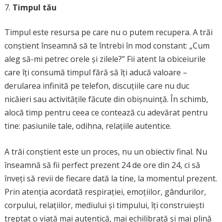
Timpul tău
Timpul este resursa pe care nu o putem recupera. A trăi
conștient înseamnă să te întrebi în mod constant: „Cum
aleg să-mi petrec orele și zilele?” Fii atent la obiceiurile
care îți consumă timpul fără să îți aducă valoare –
derularea infinită pe telefon, discuțiile care nu duc
nicăieri sau activitățile făcute din obișnuință. În schimb,
alocă timp pentru ceea ce contează cu adevărat pentru
tine: pasiunile tale, odihna, relațiile autentice.
A trăi conștient este un proces, nu un obiectiv final. Nu
înseamnă să fii perfect prezent 24 de ore din 24, ci să
înveți să revii de fiecare dată la tine, la momentul prezent.
Prin atenția acordată respirației, emoțiilor, gândurilor,
corpului, relațiilor, mediului și timpului, îți construiești
treptat o viață mai autentică, mai echilibrată și mai plină