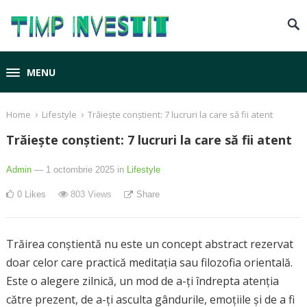
MENU
›
›
Home
Lifestyle
Trăiește conștient: 7 lucruri la care să fii atent
Trăiește conștient: 7 lucruri la care să fii atent
Admin
— 1 octombrie 2025
in
Lifestyle
0
Likes
803
Views
Share
Trăirea conștientă nu este un concept abstract rezervat
doar celor care practică meditația sau filozofia orientală.
Este o alegere zilnică, un mod de a-ți îndrepta atenția
către prezent, de a-ți asculta gândurile, emoțiile și de a fi