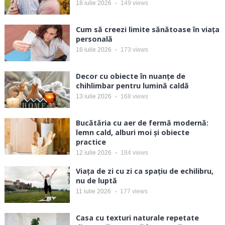
18 iulie 2026
149
views
Cum să creezi limite sănătoase în viața
personală
16 iulie 2026
173
views
Decor cu obiecte în nuanțe de
chihlimbar pentru lumină caldă
13 iulie 2026
168
views
Bucătăria cu aer de fermă modernă:
lemn cald, alburi moi și obiecte
practice
12 iulie 2026
184
views
Viața de zi cu zi ca spațiu de echilibru,
nu de luptă
11 iulie 2026
177
views
Casa cu texturi naturale repetate