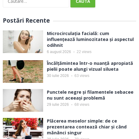
după:
Postări Recente
Microcirculația facială: cum
influențează luminozitatea și aspectul
odihnit
6 august 2026
22
views
Încălțămintea într-o nuanță apropiată
pielii poate alungi vizual silueta
30 iulie 2026
63
views
Punctele negre și filamentele sebacee
nu sunt aceeași problemă
29 iulie 2026
68
views
Plăcerea meselor simple: de ce
prezentarea contează chiar și când
mănânci singur