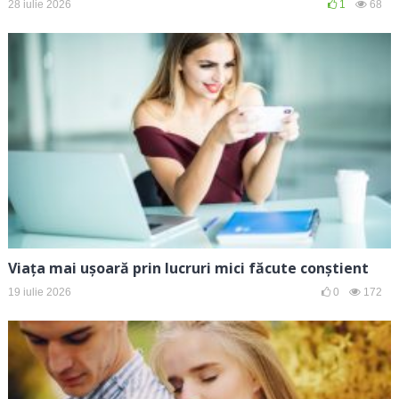
28 iulie 2026
1
68
Viața mai ușoară prin lucruri mici făcute conștient
19 iulie 2026
0
172