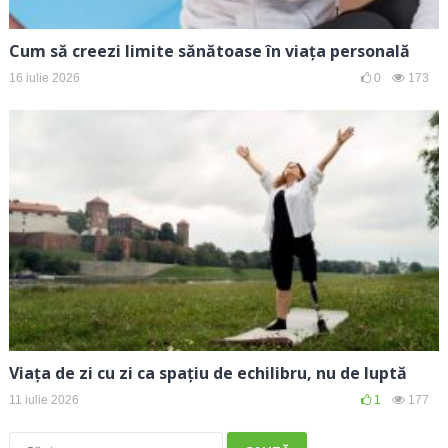
Cum să creezi limite sănătoase în viața personală
16 iulie 2026
0
173
Viața de zi cu zi ca spațiu de echilibru, nu de luptă
11 iulie 2026
1
177
Caută