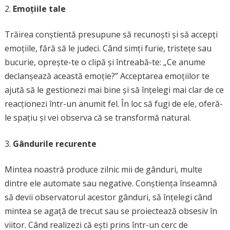
Emoțiile tale
Trăirea conștientă presupune să recunoști și să accepți
emoțiile, fără să le judeci. Când simți furie, tristețe sau
bucurie, oprește-te o clipă și întreabă-te: „Ce anume
declanșează această emoție?” Acceptarea emoțiilor te
ajută să le gestionezi mai bine și să înțelegi mai clar de ce
reacționezi într-un anumit fel. În loc să fugi de ele, oferă-
le spațiu și vei observa că se transformă natural.
Gândurile recurente
Mintea noastră produce zilnic mii de gânduri, multe
dintre ele automate sau negative. Conștiența înseamnă
să devii observatorul acestor gânduri, să înțelegi când
mintea se agață de trecut sau se proiectează obsesiv în
viitor. Când realizezi că ești prins într-un cerc de