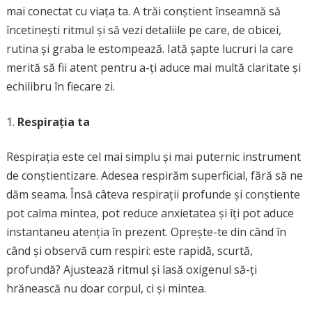
mai conectat cu viața ta. A trăi conștient înseamnă să
încetinești ritmul și să vezi detaliile pe care, de obicei,
rutina și graba le estompează. Iată șapte lucruri la care
merită să fii atent pentru a-ți aduce mai multă claritate și
echilibru în fiecare zi.
Respirația ta
Respirația este cel mai simplu și mai puternic instrument
de conștientizare. Adesea respirăm superficial, fără să ne
dăm seama. Însă câteva respirații profunde și conștiente
pot calma mintea, pot reduce anxietatea și îți pot aduce
instantaneu atenția în prezent. Oprește-te din când în
când și observă cum respiri: este rapidă, scurtă,
profundă? Ajustează ritmul și lasă oxigenul să-ți
hrănească nu doar corpul, ci și mintea.