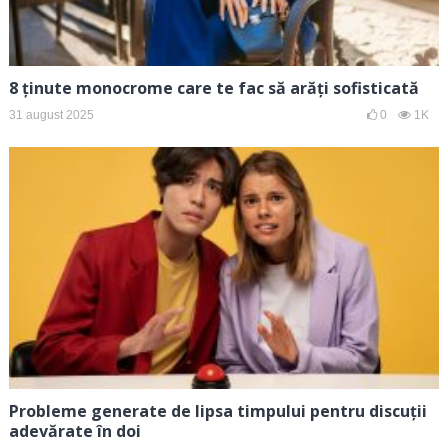
8 ținute monocrome care te fac să arăți sofisticată
31 august 2025
0
1K
Probleme generate de lipsa timpului pentru discuții
adevărate în doi