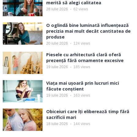
merită să alegi calitatea
28 iulie 2026
62
views
O oglindă bine luminată influențează
precizia mai mult decât cantitatea de
produse
20 iulie 2026
124
views
Piesele cu arhitectură clară oferă
prezență fără ornamente excesive
19 iulie 2026
185
views
Viața mai ușoară prin lucruri mici
făcute conștient
19 iulie 2026
163
views
Obiceiuri care îți eliberează timp fără
sacrificii mari
18 iulie 2026
144
views