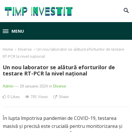
MENU
›
›
Home
Diverse
Un nou laborator se alătură eforturilor de testare
RT-PCR la nivel național
Un nou laborator se alătură eforturilor de
testare RT-PCR la nivel național
Admin
— 28 ianuarie 2024
in
Diverse
0
Likes
795
Views
Share
În lupta împotriva pandemiei de COVID-19, testarea
masivă și precisă este crucială pentru monitorizarea și