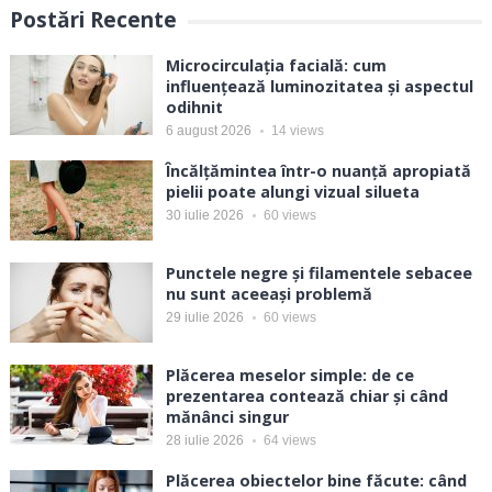
Postări Recente
Microcirculația facială: cum
influențează luminozitatea și aspectul
odihnit
6 august 2026
14
views
Încălțămintea într-o nuanță apropiată
pielii poate alungi vizual silueta
30 iulie 2026
60
views
Punctele negre și filamentele sebacee
nu sunt aceeași problemă
29 iulie 2026
60
views
Plăcerea meselor simple: de ce
prezentarea contează chiar și când
mănânci singur
28 iulie 2026
64
views
Plăcerea obiectelor bine făcute: când