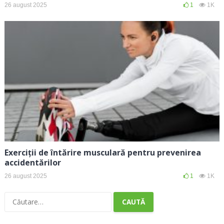
26 august 2025
1
1K
Exerciții de întărire musculară pentru prevenirea
accidentărilor
26 august 2025
1
1K
Caută
după: