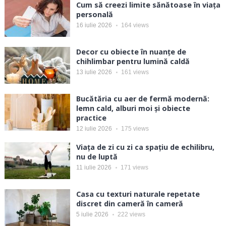
Cum să creezi limite sănătoase în viața
personală
16 iulie 2026
164
views
Decor cu obiecte în nuanțe de
chihlimbar pentru lumină caldă
13 iulie 2026
161
views
Bucătăria cu aer de fermă modernă:
lemn cald, alburi moi și obiecte
practice
12 iulie 2026
175
views
Viața de zi cu zi ca spațiu de echilibru,
nu de luptă
11 iulie 2026
171
views
Casa cu texturi naturale repetate
discret din cameră în cameră
5 iulie 2026
222
views