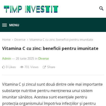
MENU
›
›
Home
Diverse
Vitamina C cu zinc: beneficii pentru imunitate
Vitamina C cu zinc: beneficii pentru imunitate
Admin
— 26 iunie 2025
in
Diverse
0
Likes
701
Views
Share
Vitamina C și zincul sunt două dintre cele mai importante
substanțe nutritive pentru menținerea unui sistem
imunitar sănătos. Acestea sunt esențiale pentru
protecția organismului împotriva infecțiilor și pentru