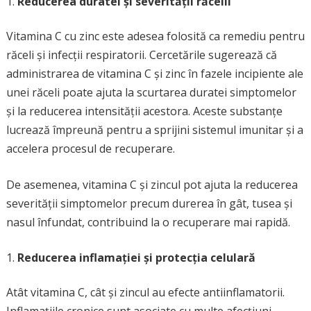
Reducerea duratei și severității răcelii
Vitamina C cu zinc este adesea folosită ca remediu pentru
răceli și infecții respiratorii. Cercetările sugerează că
administrarea de vitamina C și zinc în fazele incipiente ale
unei răceli poate ajuta la scurtarea duratei simptomelor
și la reducerea intensității acestora. Aceste substanțe
lucrează împreună pentru a sprijini sistemul imunitar și a
accelera procesul de recuperare.
De asemenea, vitamina C și zincul pot ajuta la reducerea
severității simptomelor precum durerea în gât, tusea și
nasul înfundat, contribuind la o recuperare mai rapidă.
Reducerea inflamației și protecția celulară
Atât vitamina C, cât și zincul au efecte antiinflamatorii.