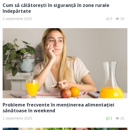
Cum să călătorești în siguranță în zone rurale
îndepărtate
2 septembrie 2025
0
1K
Probleme frecvente în menținerea alimentației
sănătoase în weekend
1 septembrie 2025
1
1K