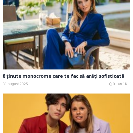
8 ținute monocrome care te fac să arăți sofisticată
31 august 2025
0
1K