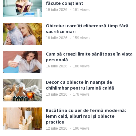
făcute conștient
19 iulie 2026
191
views
Obiceiuri care îți eliberează timp fără
sacrificii mari
18 iulie 2026
159
views
Cum să creezi limite sănătoase în viața
personală
16 iulie 2026
186
views
Decor cu obiecte în nuanțe de
chihlimbar pentru lumină caldă
13 iulie 2026
178
views
Bucătăria cu aer de fermă modernă:
lemn cald, alburi moi și obiecte
practice
12 iulie 2026
196
views