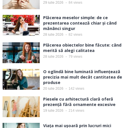
29 iulie 2026
84
views
Plăcerea meselor simple: de ce
prezentarea contează chiar și când
mănânci singur
28 iulie 2026
82
views
Plăcerea obiectelor bine făcute: când
merită să alegi calitatea
28 iulie 2026
79
views
O oglindă bine luminată influențează
precizia mai mult decât cantitatea de
produse
20 iulie 2026
142
views
Piesele cu arhitectură clară oferă
prezență fără ornamente excesive
19 iulie 2026
214
views
Viața mai ușoară prin lucruri mici