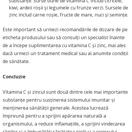
substanțe. Surse bune de vitamina C includ citricele,
kiwi, ardeii roșii și legumele cu frunze verzi. Sursele de
zinc includ carne roșie, fructe de mare, nuci și semințe.
Este important să urmezi recomandările de dozare de pe
eticheta produsului sau să consulți un specialist înainte
de a începe suplimentarea cu vitamina C și zinc, mai ales
dacă urmezi un tratament medical sau ai anumite condiții
de sănătate.
Concluzie
Vitamina C și zincul sunt două dintre cele mai importante
substanțe pentru susținerea sistemului imunitar și
menținerea sănătății generale. Acestea lucrează
împreună pentru a sprijini apărarea naturală a
organismului, a reduce inflamațiile, a sprijini vindecarea
rănilor și a îmbunătăți sănătatea pielii și a creierului.