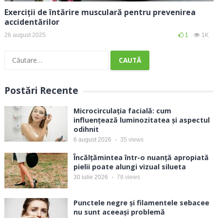
Exerciții de întărire musculară pentru prevenirea
accidentărilor
26 august 2025
1
1K
Caută
după:
Postări Recente
Microcirculația facială: cum
influențează luminozitatea și aspectul
odihnit
6 august 2026
35
views
Încălțămintea într-o nuanță apropiată
pielii poate alungi vizual silueta
30 iulie 2026
78
views
Punctele negre și filamentele sebacee
nu sunt aceeași problemă