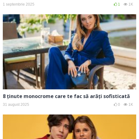
1 septembrie 2025
1
1K
8 ținute monocrome care te fac să arăți sofisticată
31 august 2025
0
1K