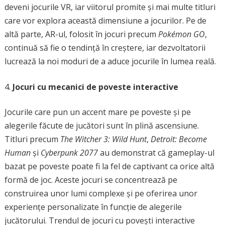
deveni jocurile VR, iar viitorul promite și mai multe titluri
care vor explora această dimensiune a jocurilor. Pe de
altă parte, AR-ul, folosit în jocuri precum
Pokémon GO
,
continuă să fie o tendință în creștere, iar dezvoltatorii
lucrează la noi moduri de a aduce jocurile în lumea reală.
Jocuri cu mecanici de poveste interactive
Jocurile care pun un accent mare pe poveste și pe
alegerile făcute de jucători sunt în plină ascensiune.
Titluri precum
The Witcher 3: Wild Hunt
,
Detroit: Become
Human
și
Cyberpunk 2077
au demonstrat că gameplay-ul
bazat pe poveste poate fi la fel de captivant ca orice altă
formă de joc. Aceste jocuri se concentrează pe
construirea unor lumi complexe și pe oferirea unor
experiențe personalizate în funcție de alegerile
jucătorului. Trendul de jocuri cu povești interactive