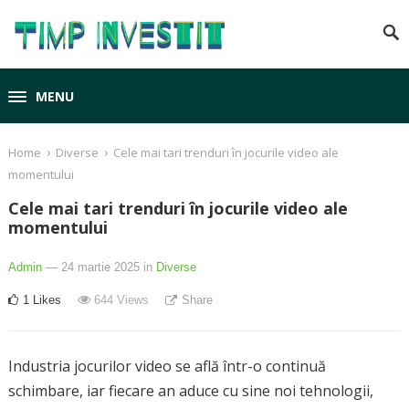
MENU
›
›
Home
Diverse
Cele mai tari trenduri în jocurile video ale
momentului
Cele mai tari trenduri în jocurile video ale
momentului
Admin
— 24 martie 2025
in
Diverse
1
Likes
644
Views
Share
Industria jocurilor video se află într-o continuă
schimbare, iar fiecare an aduce cu sine noi tehnologii,