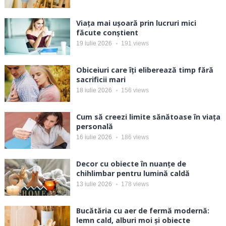
Viața mai ușoară prin lucruri mici
făcute conștient
19 iulie 2026
191
views
Obiceiuri care îți eliberează timp fără
sacrificii mari
18 iulie 2026
156
views
Cum să creezi limite sănătoase în viața
personală
16 iulie 2026
186
views
Decor cu obiecte în nuanțe de
chihlimbar pentru lumină caldă
13 iulie 2026
178
views
Bucătăria cu aer de fermă modernă:
lemn cald, alburi moi și obiecte