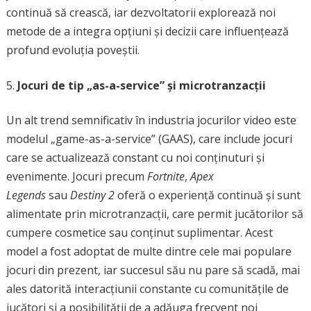
continuă să crească, iar dezvoltatorii explorează noi
metode de a integra opțiuni și decizii care influențează
profund evoluția poveștii.
Jocuri de tip „as-a-service” și microtranzacții
Un alt trend semnificativ în industria jocurilor video este
modelul „game-as-a-service” (GAAS), care include jocuri
care se actualizează constant cu noi conținuturi și
evenimente. Jocuri precum
Fortnite
,
Apex
Legends
sau
Destiny 2
oferă o experiență continuă și sunt
alimentate prin microtranzacții, care permit jucătorilor să
cumpere cosmetice sau conținut suplimentar. Acest
model a fost adoptat de multe dintre cele mai populare
jocuri din prezent, iar succesul său nu pare să scadă, mai
ales datorită interacțiunii constante cu comunitățile de
jucători și a posibilității de a adăuga frecvent noi