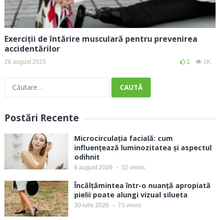
Exerciții de întărire musculară pentru prevenirea
accidentărilor
26 august 2025
1
1K
Caută
după:
Postări Recente
Microcirculația facială: cum
influențează luminozitatea și aspectul
odihnit
6 august 2026
32
views
Încălțămintea într-o nuanță apropiată
pielii poate alungi vizual silueta
30 iulie 2026
73
views