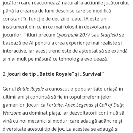
jucător) care reacționează natural la acțiunile jucătorului,
până la crearea de lumi deschise care se modifică
constant în funcție de deciziile luate, IA este un
instrument din ce în ce mai folosit în dezvoltarea
jocurilor. Titluri precum
Cyberpunk 2077
sau
Starfield
se
bazează pe AI pentru a crea experiențe mai realiste și
interactive, iar acest trend este de așteptat să se extindă
și mai mult pe măsură ce tehnologia evoluează.
Jocuri de tip „Battle Royale” și „Survival”
Genul
Battle Royale
a cunoscut o popularitate uriașă în
ultimii ani și continuă să fie în topul preferințelor
gamerilor. Jocuri ca
Fortnite
,
Apex Legends
și
Call of Duty:
Warzone
au dominat piața, iar dezvoltatorii continuă să
vină cu noi mecanici și moduri care adaugă adâncire și
diversitate acestui tip de joc. La acestea se adaugă și