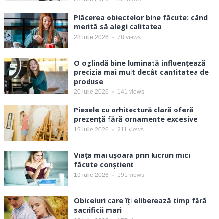
Plăcerea obiectelor bine făcute: când
merită să alegi calitatea
28 iulie 2026
78
views
O oglindă bine luminată influențează
precizia mai mult decât cantitatea de
produse
20 iulie 2026
141
views
Piesele cu arhitectură clară oferă
prezență fără ornamente excesive
19 iulie 2026
211
views
Viața mai ușoară prin lucruri mici
făcute conștient
19 iulie 2026
191
views
Obiceiuri care îți eliberează timp fără
sacrificii mari