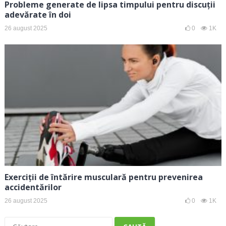
Probleme generate de lipsa timpului pentru discuții
adevărate în doi
26 august 2025
0
1K
Exerciții de întărire musculară pentru prevenirea
accidentărilor
26 august 2025
0
1K
Caută