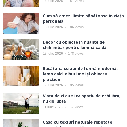
18 iulie 2026
157
views
Cum să creezi limite sănătoase în viața
personală
16 iulie 2026
186
views
Decor cu obiecte în nuanțe de
chihlimbar pentru lumină caldă
13 iulie 2026
178
views
Bucătăria cu aer de fermă modernă:
lemn cald, alburi moi și obiecte
practice
12 iulie 2026
195
views
Viața de zi cu zi ca spațiu de echilibru,
nu de luptă
11 iulie 2026
187
views
Casa cu texturi naturale repetate