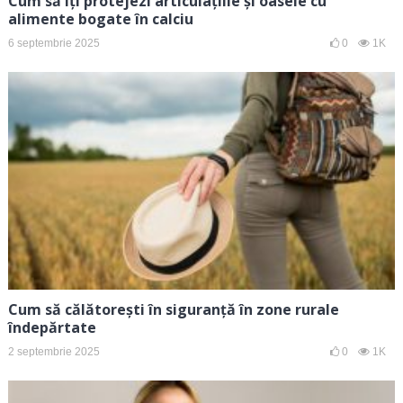
Cum să îți protejezi articulațiile și oasele cu
alimente bogate în calciu
6 septembrie 2025
0
1K
Cum să călătorești în siguranță în zone rurale
îndepărtate
2 septembrie 2025
0
1K