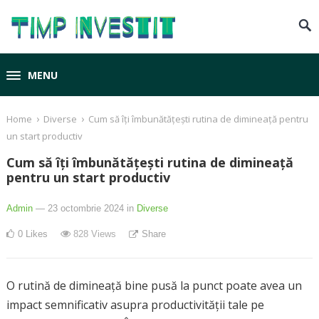
MENU
›
›
Home
Diverse
Cum să îți îmbunătățești rutina de dimineață pentru
un start productiv
Cum să îți îmbunătățești rutina de dimineață
pentru un start productiv
Admin
— 23 octombrie 2024
in
Diverse
0
Likes
828
Views
Share
O rutină de dimineață bine pusă la punct poate avea un
impact semnificativ asupra productivității tale pe