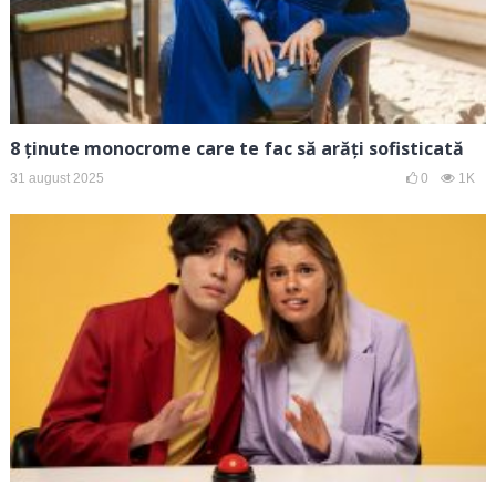
8 ținute monocrome care te fac să arăți sofisticată
31 august 2025
0
1K