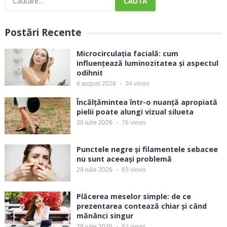
după:
Postări Recente
Microcirculația facială: cum
influențează luminozitatea și aspectul
odihnit
6 august 2026
34
views
Încălțămintea într-o nuanță apropiată
pielii poate alungi vizual silueta
30 iulie 2026
76
views
Punctele negre și filamentele sebacee
nu sunt aceeași problemă
29 iulie 2026
83
views
Plăcerea meselor simple: de ce
prezentarea contează chiar și când
mănânci singur
28 iulie 2026
82
views