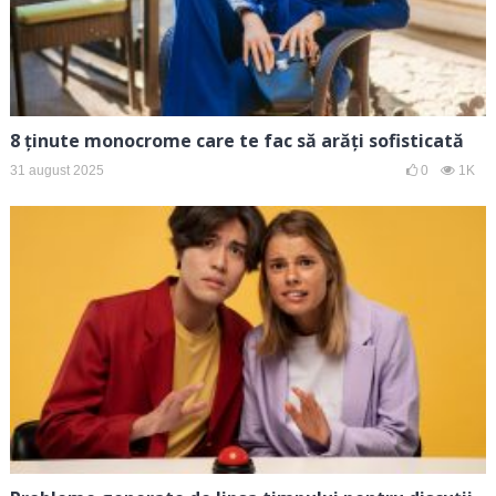
8 ținute monocrome care te fac să arăți sofisticată
31 august 2025
0
1K