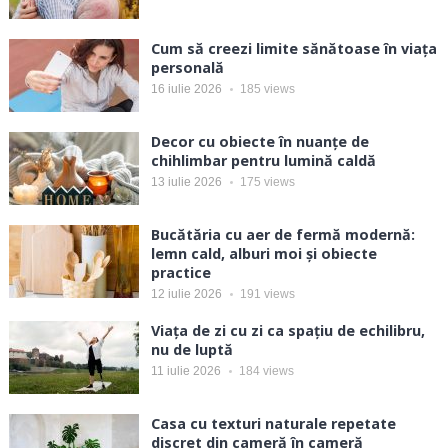
Cum să creezi limite sănătoase în viața
personală
16 iulie 2026
185
views
Decor cu obiecte în nuanțe de
chihlimbar pentru lumină caldă
13 iulie 2026
175
views
Bucătăria cu aer de fermă modernă:
lemn cald, alburi moi și obiecte
practice
12 iulie 2026
191
views
Viața de zi cu zi ca spațiu de echilibru,
nu de luptă
11 iulie 2026
184
views
Casa cu texturi naturale repetate
discret din cameră în cameră