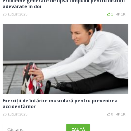
Probleme generate de lipsa timpului pentru discuții
adevărate în doi
26 august 2025
1
1K
Exerciții de întărire musculară pentru prevenirea
accidentărilor
26 august 2025
0
1K
Caută