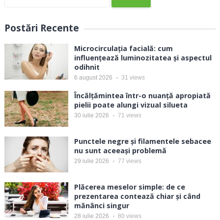
după:
Postări Recente
Microcirculația facială: cum
influențează luminozitatea și aspectul
odihnit
6 august 2026
31
views
Încălțămintea într-o nuanță apropiată
pielii poate alungi vizual silueta
30 iulie 2026
71
views
Punctele negre și filamentele sebacee
nu sunt aceeași problemă
29 iulie 2026
77
views
Plăcerea meselor simple: de ce
prezentarea contează chiar și când
mănânci singur
28 iulie 2026
80
views