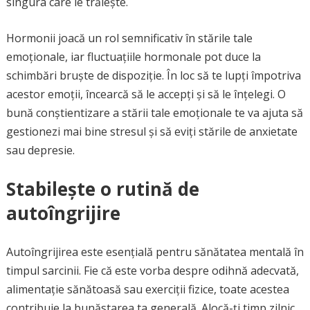
singura care le trăiește.
Hormonii joacă un rol semnificativ în stările tale
emoționale, iar fluctuațiile hormonale pot duce la
schimbări bruște de dispoziție. În loc să te lupți împotriva
acestor emoții, încearcă să le accepți și să le înțelegi. O
bună conștientizare a stării tale emoționale te va ajuta să
gestionezi mai bine stresul și să eviți stările de anxietate
sau depresie.
Stabilește o rutină de
autoîngrijire
Autoîngrijirea este esențială pentru sănătatea mentală în
timpul sarcinii. Fie că este vorba despre odihnă adecvată,
alimentație sănătoasă sau exerciții fizice, toate acestea
contribuie la bunăstarea ta generală. Alocă-ți timp zilnic