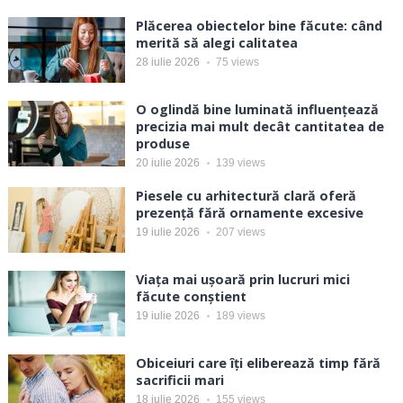
Plăcerea obiectelor bine făcute: când
merită să alegi calitatea
28 iulie 2026
75
views
O oglindă bine luminată influențează
precizia mai mult decât cantitatea de
produse
20 iulie 2026
139
views
Piesele cu arhitectură clară oferă
prezență fără ornamente excesive
19 iulie 2026
207
views
Viața mai ușoară prin lucruri mici
făcute conștient
19 iulie 2026
189
views
Obiceiuri care îți eliberează timp fără
sacrificii mari
18 iulie 2026
155
views