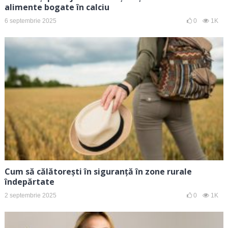
alimente bogate în calciu
6 septembrie 2025
0
1K
Cum să călătorești în siguranță în zone rurale
îndepărtate
2 septembrie 2025
0
1K