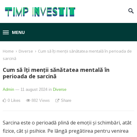
MENU
›
›
Home
Diverse
Cum să îți menții sănătatea mentală în perioada de
sarcină
Cum să îți menții sănătatea mentală în
perioada de sarcină
Admin
— 11 august 2024
in
Diverse
0
Likes
882
Views
Share
Sarcina este o perioadă plină de emoții și schimbări, atât
fizice, cât și psihice. Pe lângă pregătirea pentru venirea